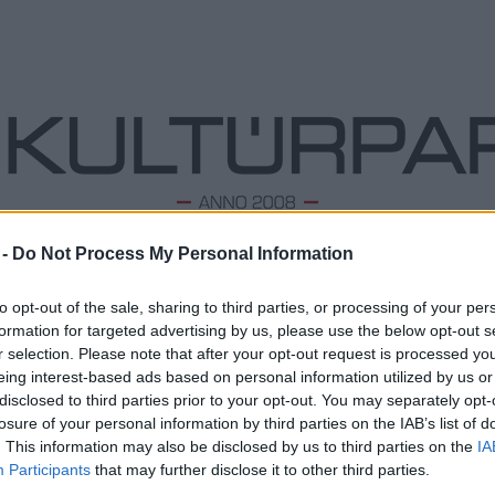
 -
Do Not Process My Personal Information
ODALOM
ZENE
TÁNC
FOLK
KÉPZŐ
PODCA
to opt-out of the sale, sharing to third parties, or processing of your per
formation for targeted advertising by us, please use the below opt-out s
r selection. Please note that after your opt-out request is processed y
eing interest-based ads based on personal information utilized by us or
A Hegedű Ünnepe: Három nap, amikor a
L
disclosed to third parties prior to your opt-out. You may separately opt-
zene szíven talál
losure of your personal information by third parties on the IAB’s list of
Megd
2024. 12. 02.
|
Kultúrpart
Top 1
. This information may also be disclosed by us to third parties on the
IA
Koncertkavalkád és ikonikus művek magyar
A 10 
Participants
that may further disclose it to other third parties.
hegedűművészek kiválóságainak előadásában - a
Megj