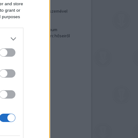
er and store
elenség és anatómia
to grant or
rradalom egy holland fotós szemével
ed purposes
izgalmasabb fotók 2015-ből
elen fővárosiak
ülőben a nagy meztelen album
 meg a 48-as szabadságharc hőseiről
lt fotókat!
vél feliratkozás