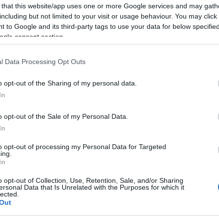
Concerto Budapest így ünnepli ezt a csodálatos hangszert
 that this website/app uses one or more Google services and may gath
Mezt
2025. január 17. és 19. között.
including but not limited to your visit or usage behaviour. You may click 
A fo
tovább
 to Google and its third-party tags to use your data for below specifi
A leg
ogle consent section.
Mezt
Kész
Nézd
l Data Processing Opt Outs
készü
Hírle
o opt-out of the Sharing of my personal data.
In
o opt-out of the Sale of my Personal Data.
In
to opt-out of processing my Personal Data for Targeted
ing.
In
o opt-out of Collection, Use, Retention, Sale, and/or Sharing
ersonal Data that Is Unrelated with the Purposes for which it
lected.
Out