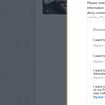
Please note
information 
deny consent
in below Go
Persona
I want t
Opted 
I want t
Opted 
I want 
Advertis
Opted 
I want t
of my P
was col
Opted 