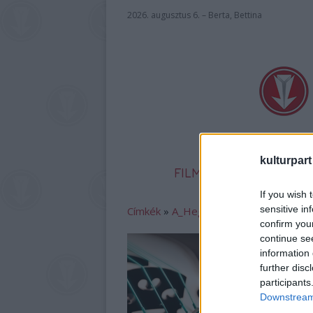
2026. augusztus 6. – Berta, Bettina
kulturpart
FILM
SZÍNHÁZ
IR
If you wish 
sensitive in
Címkék
»
A_Hegedű_Ünnepe
confirm you
continue se
information 
further disc
participants
Downstream 