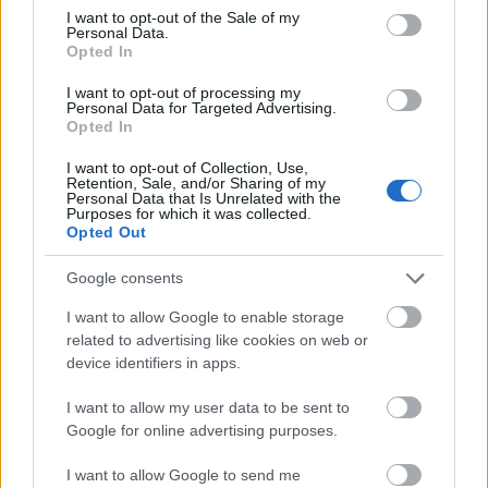
consent section.
Olvasóder Február 14
I want to opt-out of the Sale of my
Personal Data.
2011. 02. 15.
|
Ambrus Attila
Opted In
Valentine-talanítva. Lakájos-lakélyes sajtó. Ki nyert ma?
Barátom (ama ritka emberfajtából, aki ma olvas) mondja,
I want to opt-out of processing my
Personal Data for Targeted Advertising.
nem csak az a baj a sajtóval, hogy nem tudja fülön csípni a
Opted In
Nagy Manipulátor(oka)t!
I want to opt-out of Collection, Use,
Retention, Sale, and/or Sharing of my
Personal Data that Is Unrelated with the
tovább
Purposes for which it was collected.
Opted Out
Google consents
I want to allow Google to enable storage
related to advertising like cookies on web or
device identifiers in apps.
I want to allow my user data to be sent to
Google for online advertising purposes.
Olvasóder
I want to allow Google to send me