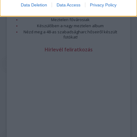
Meztelenség és anatómia
Data Deletion
Data Access
Privacy Policy
A forradalom egy holland fotós szemével
A legizgalmasabb fotók 2015-ből
Meztelen fővárosiak
Készülőben a nagy meztelen album
Nézd meg a 48-as szabadságharc hőseiről készült
fotókat!
Hírlevél feliratkozás