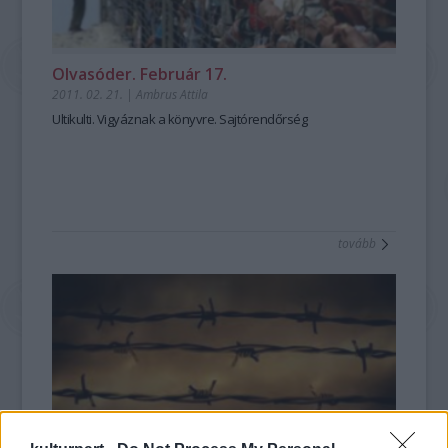
Olvasóder. Február 17.
2011. 02. 21.
|
Ambrus Attila
Ultikulti. Vigyáznak a könyvre. Sajtórendőrség
tovább