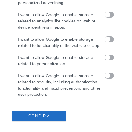
personalized advertising.
2011. 02. 15.
|
Ambrus Attila
A megfigyelő megfigyelőjének megfigyelése. Csak magunkat
I want to allow Google to enable storage
szeretjük. A folyamatos múlt.
related to analytics like cookies on web or
device identifiers in apps.
I want to allow Google to enable storage
related to functionality of the website or app.
tovább
I want to allow Google to enable storage
related to personalization.
I want to allow Google to enable storage
related to security, including authentication
functionality and fraud prevention, and other
user protection.
Legolvasottabb
Megdöbbentő fotók a néptelen fővárosról
Top 10: ezek a legjobb szerelmes filmek
CONFIRM
A 10 legütősebb drogos film
Megjöttek a meztelen hősnők