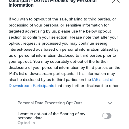
kulturpart -
Do Not Process My Personal
Information
Olvasóder. Február 16.
If you wish to opt-out of the sale, sharing to third parties, or
2011. 02. 18.
|
Ambrus Attila
processing of your personal or sensitive information for
Sajtórendőrség. A gerillaharcos és a közértes. Győzike és az
targeted advertising by us, please use the below opt-out
őzike.
section to confirm your selection. Please note that after your
opt-out request is processed you may continue seeing
interest-based ads based on personal information utilized by
us or personal information disclosed to third parties prior to
your opt-out. You may separately opt-out of the further
tovább
disclosure of your personal information by third parties on the
IAB’s list of downstream participants. This information may
also be disclosed by us to third parties on the
IAB’s List of
Downstream Participants
that may further disclose it to other
third parties.
Please note that this website/app uses one or more Google
Personal Data Processing Opt Outs
services and may gather and store information including but
not limited to your visit or usage behaviour. You may click to
I want to opt-out of the Sharing of my
personal data.
grant or deny consent to Google and its third-party tags to
Opted In
use your data for below specified purposes in below Google