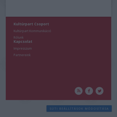
Kultúrpart Csoport
Kultúrpart Kommunikáció
Rólunk
Kapcsolat
Impresszum
Partnereink
SÜTI BEÁLLÍTÁSOK MÓDOSÍTÁSA