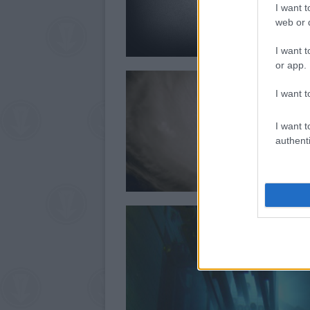
I want t
web or d
I want t
or app.
I want t
I want t
authenti