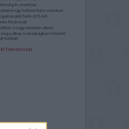
elenség és anatómia
rradalom egy holland fotós szemével
izgalmasabb fotók 2015-ből
elen fővárosiak
ülőben a nagy meztelen album
 meg a 48-as szabadságharc hőseiről
lt fotókat!
vél feliratkozás