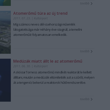
tovább
Atomerőmű túra az új trend
2011. 07. 23.
|
Kultúrpart
Míg számos neves dél-csehországi műemlék
látogatottsága már néhány éve stagnál, a temelíni
atomerőműé folyamatosan emelkedik.
tovább
Medúzák miatt állt le az atomerőmű
2011. 06. 30.
|
Kultúrpart
A skóciai Torness atomerőmű mindkét reaktorát le kellett
állítani, miután a medúzák eltömítették azt a szűrőt, melyen
át a tengervíz bekerül a reaktorok hűtőrendszerébe.
tovább