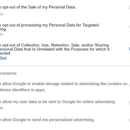
Mától akinek kedve van, besétálhat az ország egyik
o opt-out of the Sale of my Personal Data.
legszigorúbban őrzött létesítményének területére.
In
to opt-out of processing my Personal Data for Targeted
ing.
In
tovább
o opt-out of Collection, Use, Retention, Sale, and/or Sharing
Könyv a végzetes tudásszomjról
ersonal Data that Is Unrelated with the Purposes for which it
lected.
2011. 12. 11.
|
Kultúrpart
Out
A végzetes tudásszomjról szól Hubert Mania német író
Láncreakció/Az atombomba története
című könyve, amely
consents
az uránium felfedezésétől a Trinity-tesztig, az első
atombomba 1945. július 16-i felrobbantásáig kalauzolja el
o allow Google to enable storage related to advertising like cookies on
az olvasót.
evice identifiers in apps.
tovább
o allow my user data to be sent to Google for online advertising
Csernobérc: egy atompuki margójára
s.
2011. 11. 19.
|
Kalmár András
Mi még úgy tanultuk a suliban, hogy az atomkorszak
to allow Google to send me personalized advertising.
gyermekei vagyunk. És valóban, csak körül kellett