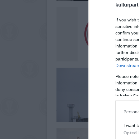
kulturpart
If you wish 
sensitive in
confirm you
continue se
information 
further disc
participants
Downstream 
Please note
information 
deny consent
in below Go
Persona
I want t
Opted 