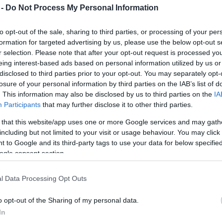
 -
Do Not Process My Personal Information
Virágokkal a világbékéért
2012. 05. 19.
|
Kultúrpart
to opt-out of the sale, sharing to third parties, or processing of your per
Láthatunk és szagolhatunk gyönyörű virágokat anélkül,
formation for targeted advertising by us, please use the below opt-out s
hogy allergiás rohamot kapnánk. Japánban origamiból
r selection. Please note that after your opt-out request is processed y
készített kertet egy művész.
eing interest-based ads based on personal information utilized by us or
disclosed to third parties prior to your opt-out. You may separately opt-
losure of your personal information by third parties on the IAB’s list of
tovább
. This information may also be disclosed by us to third parties on the
IA
Participants
that may further disclose it to other third parties.
Bombát rakott le az atomerőműben egy
 that this website/app uses one or more Google services and may gath
megszállott aktivista
including but not limited to your visit or usage behaviour. You may click 
2012. 05. 02.
|
Kultúrpart
 to Google and its third-party tags to use your data for below specifi
Motoros siklóernyővel körberepülte egy Greenpeace-
ogle consent section.
aktivista szerdán a Franciaország középső részén
található bugey-i atomerőművet, füstbombát helyezett el
az egyik reaktor tetején, majd a létesítmény területén
l Data Processing Opt Outs
landolt, ahol azonnal őrizetbe vették - közölte a helyi
tovább
csendőrség.
o opt-out of the Sharing of my personal data.
Bárki besétálhat az atomerőműbe
In
2012. 03. 07.
|
Kultúrpart