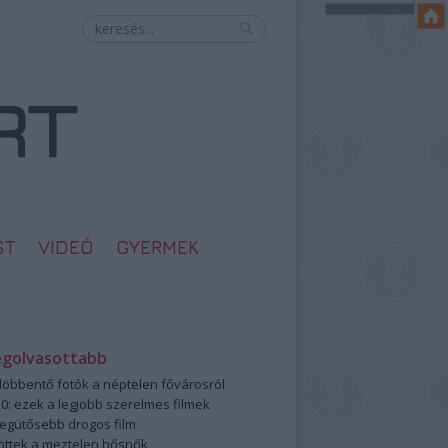
ST
VIDEÓ
GYERMEK
egolvasottabb
öbbentő fotók a néptelen fővárosról
0: ezek a legjobb szerelmes filmek
legütősebb drogos film
öttek a meztelen hősnők