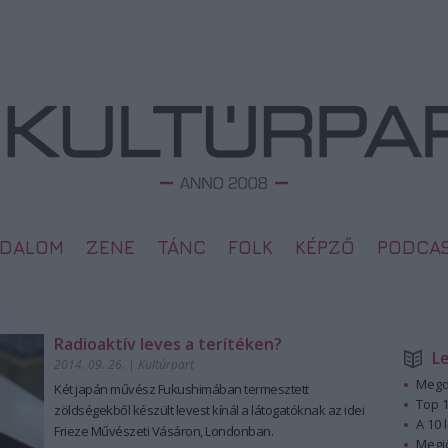
ODALOM
ZENE
TÁNC
FOLK
KÉPZŐ
PODCA
Radioaktív leves a terítéken?
L
2014. 09. 26.
|
Kultúrpart
Megd
Két japán művész Fukushimá
ban termesztett
Top 1
zöldségekből
készült levest kínál a látogatóknak az idei
A 10 
Frieze Művészeti Vásáron
, Londonban.
Megj