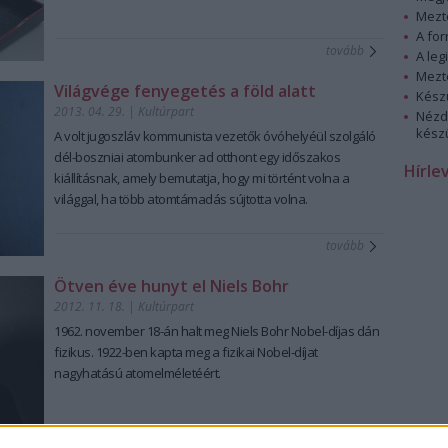
Mezt
A fo
tovább
A leg
Mezt
Világvége fenyegetés a föld alatt
Kész
2013. 04. 29.
|
Kultúrpart
Nézd
készü
A volt jugoszláv kommunista vezetők óvóhelyéül szolgáló
dél-boszniai atombunker
ad otthont egy időszakos
Hírle
kiállítás
nak, amely bemutatja, hogy mi történt volna a
világgal, ha több
atomtámadás sújtotta volna
.
tovább
Ötven éve hunyt el Niels Bohr
2012. 11. 18.
|
Kultúrpart
1962. november 18-án halt meg Niels Bohr Nobel-díjas dán
fizikus. 1922-ben kapta meg a fizikai Nobel-díjat
nagyhatású atomelméletéért.
tovább