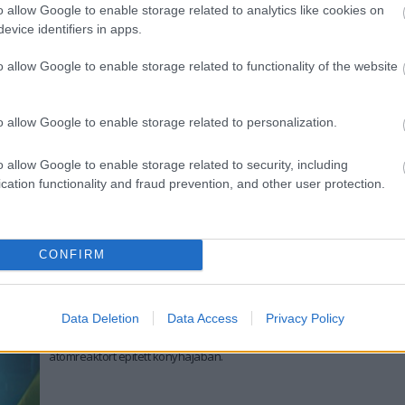
néznünk, a házak falát Neutron Nem! feliratok, és
o allow Google to enable storage related to analytics like cookies on
atombombákon tollászkodó fehér galambokat ábrázoló
evice identifiers in apps.
plakátok borították. A családi beszélgetések kedvelt
témája volt, hogy vajon vannak-e a Bakonyban nukleáris
tovább
o allow Google to enable storage related to functionality of the website
robbanófejjel felszerelt rakéták. Azt, hogy az emberiség
bármelyik pillanatban, minden előzetes figyelmeztetés
Atombombával megállítható a hurrikán
nélkül kiirthatja magát, tényként kezeltük.
2011. 08. 27.
|
Kultúrpart
o allow Google to enable storage related to personalization.
Az elmúlt években kifejezetten sokat foglalkoztak azzal,
hogyan lehetne megelőzni a természeti katasztrófákat.
o allow Google to enable storage related to security, including
Íme négy módszer, mellyel uralhatjuk az időjárást.
cation functionality and fraud prevention, and other user protection.
tovább
CONFIRM
Atomreaktort épített a konyhában,
letartóztatták
2011. 08. 03.
|
Kultúrpart
Data Deletion
Data Access
Privacy Policy
Tanácsot kért a hatóságoktól, így bukott le az a férfi, aki
atomreaktort épített konyhájában.