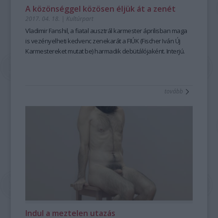
A közönséggel közösen éljük át a zenét
2017. 04. 18.
|
Kultúrpart
Vladimir Fanshil, a fiatal ausztrál karmester áprilisban maga
is vezényelheti kedvenc zenekarát a FIÚK (Fischer Iván Új
Karmestereket mutat be) harmadik debütálójaként. Interjú.
tovább
Indul a meztelen utazás