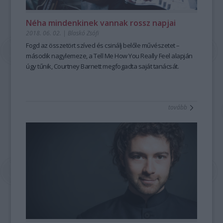
Néha mindenkinek vannak rossz napjai
2018. 06. 02.
|
Blaskó Zsófi
Fogd az összetört szíved és csinálj belőle művészetet –
második nagylemeze, a Tell Me How You Really Feel alapján
úgy tűnik, Courtney Barnett megfogadta saját tanácsát.
tovább