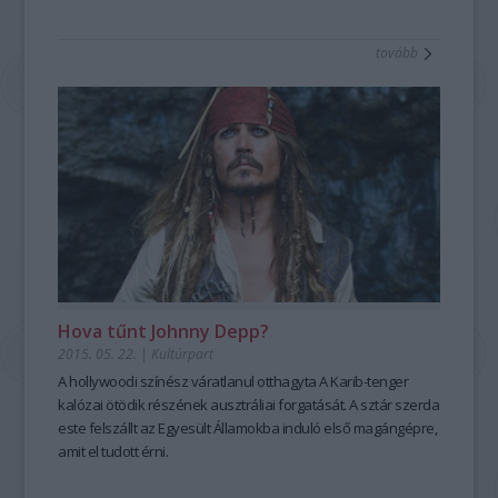
tovább
Hova tűnt Johnny Depp?
2015. 05. 22.
|
Kultúrpart
A hollywoodi színész váratlanul
otthagyta
A Karib-tenger
kalózai
ötödik részének ausztráliai
forgatását
. A sztár szerda
este felszállt az Egyesült Államokba induló első magángépre,
amit el tudott érni.