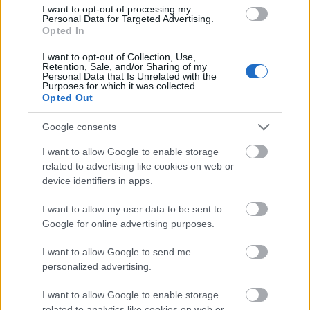
amekkora a Tame Impala aktuális albumának terített meg, és
I want to opt-out of processing my
bár a Currents elsőre nem üt nagyot, idővel szépen
Personal Data for Targeted Advertising.
elhessegeti a panaszfelhőket.
Opted In
I want to opt-out of Collection, Use,
Retention, Sale, and/or Sharing of my
tovább
Personal Data that Is Unrelated with the
Purposes for which it was collected.
Opted Out
Google consents
I want to allow Google to enable storage
related to advertising like cookies on web or
device identifiers in apps.
I want to allow my user data to be sent to
Google for online advertising purposes.
Komoly baleset érte a zenészt koncert
I want to allow Google to send me
közben
personalized advertising.
2015. 06. 15.
|
Kultúrpart
Michael Clifford
az ausztrál zenekar, a
Five Seconds of
I want to allow Google to enable storage
Summer
gitárosa londoni, a
Wembley-ben
adott koncertjük
related to analytics like cookies on web or