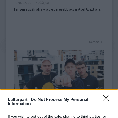
2016. 06. 21.
|
Kultúrpart
Tengerre szálnak a világ leghíresebb aktjai. A cél Ausztrália.
tovább
kulturpart -
Do Not Process My Personal
Information
Világmegváltás Adidas-dzsekiben
2016. 03. 21.
|
Judák Bence
If you wish to opt-out of the sale, sharing to third parties, or