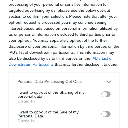
Ha Noel Gallagher utál egy zenekart, akkor az csakis jót
processing of your personal or sensitive information for
jelenthet, remek példa erre az elsőlemezes DMA’s. De vajon
targeted advertising by us, please use the below opt-out
az ausztrálok képesek-e megütni az Oasis szintjét?
section to confirm your selection. Please note that after your
opt-out request is processed you may continue seeing
interest-based ads based on personal information utilized by
us or personal information disclosed to third parties prior to
tovább
your opt-out. You may separately opt-out of the further
disclosure of your personal information by third parties on the
IAB’s list of downstream participants. This information may
also be disclosed by us to third parties on the
IAB’s List of
Downstream Participants
that may further disclose it to other
third parties.
Please note that this website/app uses one or more Google
Personal Data Processing Opt Outs
services and may gather and store information including but
not limited to your visit or usage behaviour. You may click to
I want to opt-out of the Sharing of my
personal data.
grant or deny consent to Google and its third-party tags to
Opted In
use your data for below specified purposes in below Google
Kaleidoszkopikus kimunkáltság
consent section.
I want to opt-out of the Sale of my
2015. 11. 09.
|
Judák Bence
Personal Data.
Opted In
Ritkán előz meg akkora várakozás lemezt ma, mint