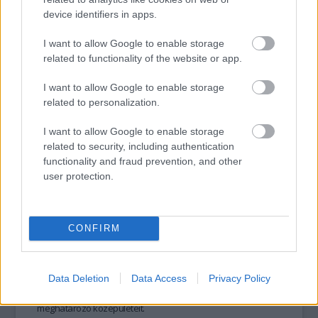
közben
szerzett súlyos sérüléseket.
device identifiers in apps.
I want to allow Google to enable storage
tovább
related to functionality of the website or app.
I want to allow Google to enable storage
related to personalization.
I want to allow Google to enable storage
related to security, including authentication
functionality and fraud prevention, and other
user protection.
CONFIRM
Megdöbbentő fényjelenség tűnt fel az
éjszakában
2015. 06. 05.
|
Kultúrpart
Elképesztő fények, különleges, semmihez nem hasonlítható
Data Deletion
Data Access
Privacy Policy
látvány:
160 művész
öltöztette
fényekbe Sydney
meghatározó középületeit
.