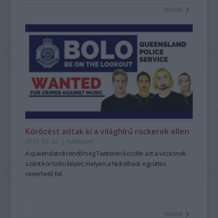
tovább
Körözést adtak ki a világhírű rockerek ellen
2015. 05. 22.
|
Kultúrpart
A
queenslandi rendőrség
Twitteren közölte azt a viccesnek
szánt
körözési kép
et, melyen a
Nickelback
együttes
ismerhető fel.
tovább