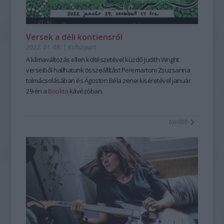
Versek a déli kontiensről
2022. 01. 08.
|
Kultúrpart
A klímaváltozás ellen költészetével küzdő Judith Wright
verseiből hallhatunk összeállítást Peremartoni Zsuzsanna
tolmácsolásában és Ágoston Béla zenei kíséretével január
29-én a
Bookta
kávézóban.
tovább