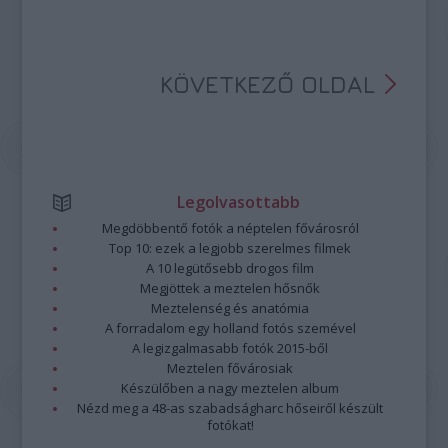
KÖVETKEZŐ OLDAL
Legolvasottabb
Megdöbbentő fotók a néptelen fővárosról
Top 10: ezek a legjobb szerelmes filmek
A 10 legütősebb drogos film
Megjöttek a meztelen hősnők
Meztelenség és anatómia
A forradalom egy holland fotós szemével
A legizgalmasabb fotók 2015-ből
Meztelen fővárosiak
Készülőben a nagy meztelen album
Nézd meg a 48-as szabadságharc hőseiről készült
fotókat!