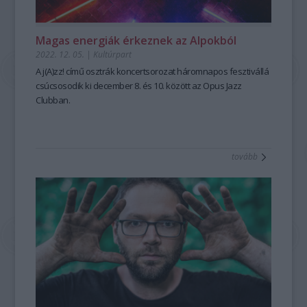
Magas energiák érkeznek az Alpokból
2022. 12. 05.
|
Kultúrpart
A j(A)zz! című osztrák koncertsorozat háromnapos fesztivállá
csúcsosodik ki december 8. és 10. között az Opus Jazz
Clubban.
tovább