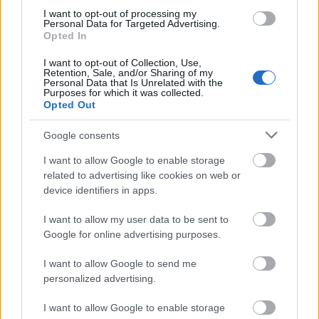
Különös eseményre kerül sor a Magyar Zene Háza tereiben
I want to opt-out of processing my
május 23-án este 19 és 22:30 között, magyar és angol
Personal Data for Targeted Advertising.
Opted In
nyelven.
I want to opt-out of Collection, Use,
Retention, Sale, and/or Sharing of my
Personal Data that Is Unrelated with the
tovább
Purposes for which it was collected.
Opted Out
Google consents
I want to allow Google to enable storage
related to advertising like cookies on web or
device identifiers in apps.
I want to allow my user data to be sent to
Google for online advertising purposes.
Itt vannak a legjobb filmek – németül
I want to allow Google to send me
2021. 10. 05.
|
Kultúrpart
personalized advertising.
Október 7-17. között a Művész moziban, majd Debrecenben,
Pécsett és Szegeden rendezik meg a 10. Szemrevaló
I want to allow Google to enable storage