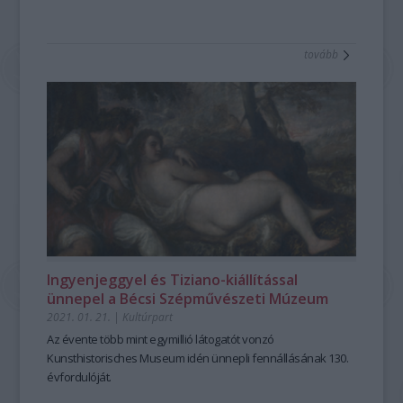
tovább
Ingyenjeggyel és Tiziano-kiállítással
ünnepel a Bécsi Szépművészeti Múzeum
2021. 01. 21.
|
Kultúrpart
Az évente több mint egymillió látogatót vonzó
Kunsthistorisches Museum idén ünnepli fennállásának 130.
évfordulóját.