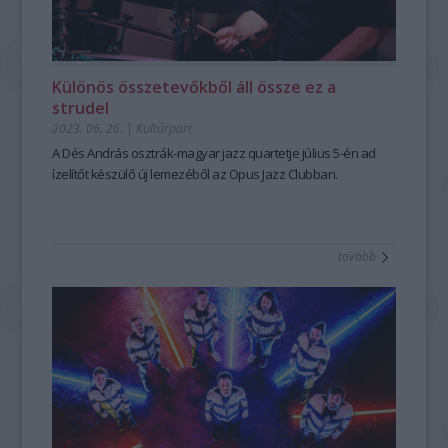
Különös összetevőkből áll össze ez a
strudel
2023. 06. 26.
|
Kultúrpart
A Dés András osztrák-magyar jazz quartetje július 5-én ad
ízelítőt készülő új lemezéből az Opus Jazz Clubban.
tovább