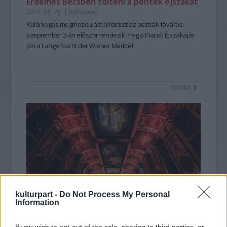
Érdemes Bécsben tölteni a péntek éjszakát
2022. 08. 26.
|
Kultúrpart
Különleges megmozdulást hirdetett az osztrák főváros:
szeptember 2-án először rendezik meg a Piacok Éjszakáját:
jön a Lange Nacht der Wiener Märkte!
tovább
kulturpart -
Do Not Process My Personal
Information
Itt a várva-várt Esterházy koncertsorozat
2022. 05. 26.
|
Kultúrpart