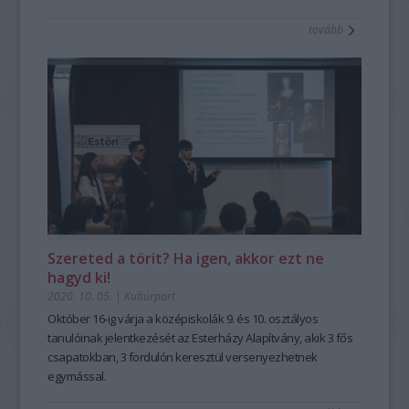
tovább
Szereted a törit? Ha igen, akkor ezt ne
hagyd ki!
2020. 10. 05.
|
Kultúrpart
Október 16-ig várja a középiskolák 9. és 10. osztályos
tanulóinak jelentkezését az Esterházy Alapítvány, akik 3 fős
csapatokban, 3 fordulón keresztül versenyezhetnek
egymással.