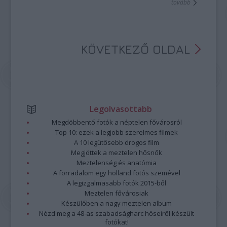
tovább
KÖVETKEZŐ OLDAL
Legolvasottabb
Megdöbbentő fotók a néptelen fővárosról
Top 10: ezek a legjobb szerelmes filmek
A 10 legütősebb drogos film
Megjöttek a meztelen hősnők
Meztelenség és anatómia
A forradalom egy holland fotós szemével
A legizgalmasabb fotók 2015-ből
Meztelen fővárosiak
Készülőben a nagy meztelen album
Nézd meg a 48-as szabadságharc hőseiről készült
fotókat!