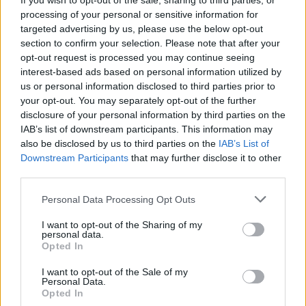
If you wish to opt-out of the sale, sharing to third parties, or
Újra nagy nevek érkeznek Kismartonba, május végétől
processing of your personal or sensitive information for
decemberig tartanak a komolyzenei rendezvények a
targeted advertising by us, please use the below opt-out
szomszédban.
section to confirm your selection. Please note that after your
opt-out request is processed you may continue seeing
interest-based ads based on personal information utilized by
us or personal information disclosed to third parties prior to
tovább
your opt-out. You may separately opt-out of the further
disclosure of your personal information by third parties on the
IAB’s list of downstream participants. This information may
also be disclosed by us to third parties on the
IAB’s List of
Downstream Participants
that may further disclose it to other
third parties.
Please note that this website/app uses one or more Google
Personal Data Processing Opt Outs
services and may gather and store information including but
not limited to your visit or usage behaviour. You may click to
I want to opt-out of the Sharing of my
personal data.
grant or deny consent to Google and its third-party tags to
Opted In
use your data for below specified purposes in below Google
consent section.
Mit tanulhatunk a titokzatos tajvani
I want to opt-out of the Sale of my
Personal Data.
szigetlakóktól?
Opted In
2022. 05. 10.
|
Kultúrpart