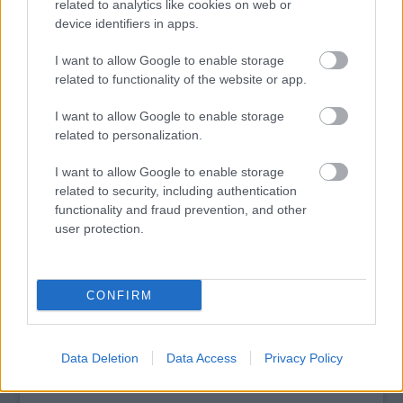
Filmfesztivált.
related to analytics like cookies on web or
device identifiers in apps.
I want to allow Google to enable storage
related to functionality of the website or app.
tovább
I want to allow Google to enable storage
related to personalization.
I want to allow Google to enable storage
related to security, including authentication
functionality and fraud prevention, and other
user protection.
CONFIRM
Lila pulcsi az oltár előtt – menő!
2021. 02. 19.
|
Kultúrpart
A bécsi Stephansdom idén egy rendhagyó böjti lepellel
Data Deletion
Data Access
Privacy Policy
készült a húsvétig tartó böjti időszakra.