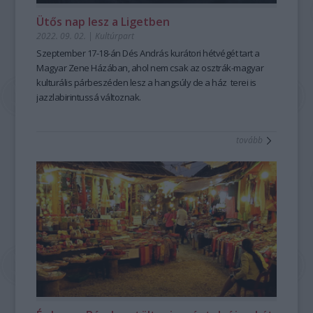
Ütős nap lesz a Ligetben
2022. 09. 02.
|
Kultúrpart
Szeptember 17-18-án Dés András kurátori hétvégét tart a
Magyar Zene Házában, ahol nem csak az osztrák-magyar
kulturális párbeszéden lesz a hangsúly de a ház terei is
jazzlabirintussá változnak.
tovább