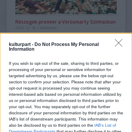
Részegek premier a Vörösmarty Színházban
2024. 12. 16.
|
Kultúrpart
December 13-án mutatta be a Vörösmarty Színház Ivan
Viripajev Részegek című darabját. Az előadást a Kozák
kulturpart -
Do Not Process My Personal
András Stúdióban állította színpadra a színház művészeti
Information
vezetője, Bagó Bertalan.
If you wish to opt-out of the sale, sharing to third parties, or
processing of your personal or sensitive information for
tovább
targeted advertising by us, please use the below opt-out
section to confirm your selection. Please note that after your
opt-out request is processed you may continue seeing
interest-based ads based on personal information utilized by
us or personal information disclosed to third parties prior to
your opt-out. You may separately opt-out of the further
disclosure of your personal information by third parties on the
IAB’s list of downstream participants. This information may
also be disclosed by us to third parties on the
IAB’s List of
Downstream Participants
that may further disclose it to other