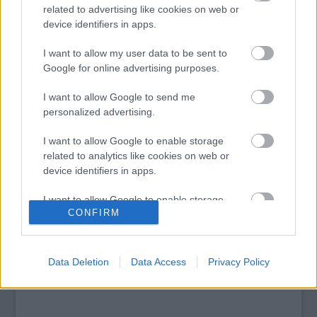
Top 10: ezek a legjobb szerelmes filmek
related to advertising like cookies on web or
A 10 legütősebb drogos film
device identifiers in apps.
Megjöttek a meztelen hősnők
Meztelenség és anatómia
I want to allow my user data to be sent to
A forradalom egy holland fotós szemével
Google for online advertising purposes.
A legizgalmasabb fotók 2015-ből
Meztelen fővárosiak
I want to allow Google to send me
Készülőben a nagy meztelen album
personalized advertising.
Nézd meg a 48-as szabadságharc hőseiről készült
fotókat!
I want to allow Google to enable storage
Hírlevél feliratkozás
related to analytics like cookies on web or
device identifiers in apps.
I want to allow Google to enable storage
CONFIRM
related to functionality of the website or app.
I want to allow Google to enable storage
related to personalization.
Data Deletion
Data Access
Privacy Policy
I want to allow Google to enable storage
related to security, including authentication
functionality and fraud prevention, and other