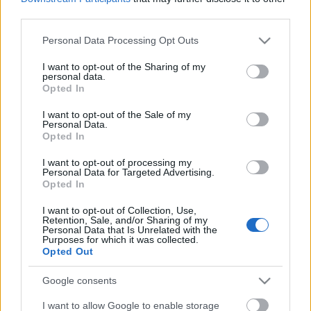
third parties.
Visszatér a kolozsvári vérgrófnő
Please note that this website/app uses one or more Google
Personal Data Processing Opt Outs
2023. 05. 27.
|
Kultúrpart
services and may gather and store information including but
Június 10-én érkezik a Margitszigetre Báthory Erzsébet a
not limited to your visit or usage behaviour. You may click to
I want to opt-out of the Sharing of my
personal data.
Kolozsvári Magyar Opera előadásában. Bagó Bertalan
grant or deny consent to Google and its third-party tags to
Opted In
rendezővel beszélgettünk.
use your data for below specified purposes in below Google
consent section.
I want to opt-out of the Sale of my
Personal Data.
Opted In
tovább
I want to opt-out of processing my
Personal Data for Targeted Advertising.
Opted In
I want to opt-out of Collection, Use,
Retention, Sale, and/or Sharing of my
Personal Data that Is Unrelated with the
Purposes for which it was collected.
Opted Out
Legolvasottabb
Google consents
Megdöbbentő fotók a néptelen fővárosról
I want to allow Google to enable storage