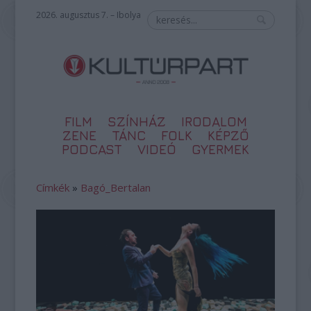
2026. augusztus 7. – Ibolya
FILM
SZÍNHÁZ
IRODALOM
ZENE
TÁNC
FOLK
KÉPZŐ
PODCAST
VIDEÓ
GYERMEK
Címkék
»
Bagó_Bertalan