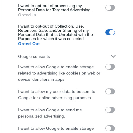
A 100 éve született legendás színészre, rendezőre,
I want to opt-out of processing my
színházigazgatóra és tanárra emlékezve rendez kiállítást az
Personal Data for Targeted Advertising.
Opted In
Országos Színháztörténeti Múzeum és Intézet. A tárlat a
magyar dráma napján, szeptember 21-én nyílik.
I want to opt-out of Collection, Use,
Retention, Sale, and/or Sharing of my
Personal Data that Is Unrelated with the
tovább
Purposes for which it was collected.
Opted Out
Google consents
I want to allow Google to enable storage
related to advertising like cookies on web or
device identifiers in apps.
I want to allow my user data to be sent to
Google for online advertising purposes.
Majális a színházban
I want to allow Google to send me
2012. 05. 13.
|
Kultúrpart
personalized advertising.
Az Országos Színháztörténeti Múzeum és Intézet (OSZMI)
színházi majálist, jótékonysági délutánt szervez május 20-án
I want to allow Google to enable storage