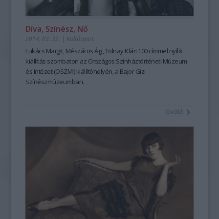
Díva, Színész, Nő
2014. 03. 22.
|
Kultúrpart
Lukács Margit, Mészáros Ági, Tolnay Klári 100
címmel nyílik
kiállítás
szombaton az Országos Színháztörténeti Múzeum
és Intézet (OSZMI) kiállítóhelyén, a
Bajor Gizi
Színészmúzeum
ban.
tovább