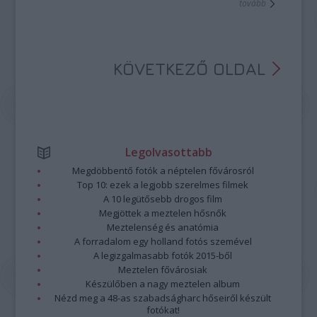
tovább
állomásait és legfontosabb szerepeit.
KÖVETKEZŐ OLDAL
Legolvasottabb
Megdöbbentő fotók a néptelen fővárosról
Top 10: ezek a legjobb szerelmes filmek
A 10 legütősebb drogos film
Megjöttek a meztelen hősnők
Meztelenség és anatómia
A forradalom egy holland fotós szemével
A legizgalmasabb fotók 2015-ből
Meztelen fővárosiak
Készülőben a nagy meztelen album
Nézd meg a 48-as szabadságharc hőseiről készült
fotókat!