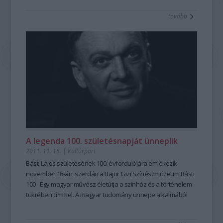
tovább
A legenda 100. születésnapját ünneplik
2011. 11. 15.
|
Kultúrpart
Básti Lajos születésének 100. évfordulójára emlékezik
november 16-án, szerdán a Bajor Gizi Színészmúzeum
Básti
100 - Egy magyar művész életútja a színház és a történelem
tükrében
címmel. A magyar tudomány ünnepe alkalmából
szervezett programon színházi felvételek segítségével idézik
fel a kiemelkedő tehetségű színész alakját, pályájának