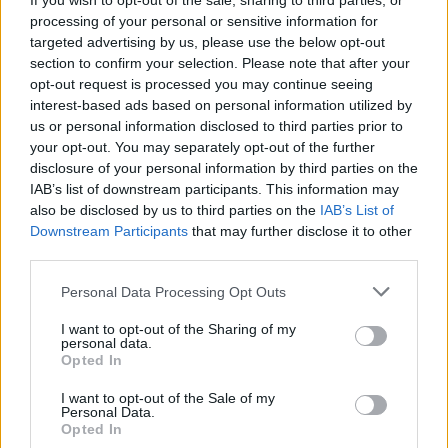
If you wish to opt-out of the sale, sharing to third parties, or
Életének 94. évében elhunyt Joó László színész és dramaturg
processing of your personal or sensitive information for
- közölte szomorú hírt szerdán Lőkös Ildikó, a Színházi
targeted advertising by us, please use the below opt-out
Dramaturgok Céhének társelnöke.
section to confirm your selection. Please note that after your
opt-out request is processed you may continue seeing
interest-based ads based on personal information utilized by
us or personal information disclosed to third parties prior to
tovább
your opt-out. You may separately opt-out of the further
disclosure of your personal information by third parties on the
IAB’s list of downstream participants. This information may
also be disclosed by us to third parties on the
IAB’s List of
Downstream Participants
that may further disclose it to other
third parties.
Please note that this website/app uses one or more Google
Personal Data Processing Opt Outs
services and may gather and store information including but
not limited to your visit or usage behaviour. You may click to
I want to opt-out of the Sharing of my
personal data.
grant or deny consent to Google and its third-party tags to
Opted In
use your data for below specified purposes in below Google
consent section.
Várkonyi Zoltánra emlékeznek a
I want to opt-out of the Sale of my
Personal Data.
Színészmúzeumban
Opted In
2012. 09. 14.
|
Kultúrpart