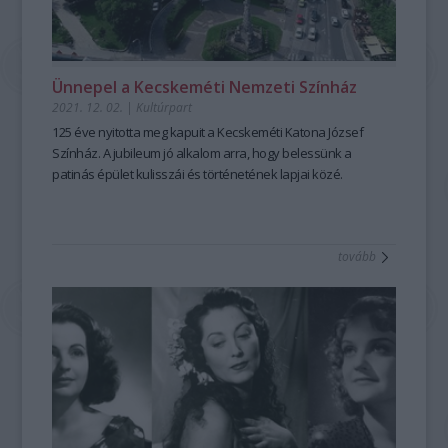
Ünnepel a Kecskeméti Nemzeti Színház
2021. 12. 02.
|
Kultúrpart
125 éve nyitotta meg kapuit a Kecskeméti Katona József
Színház. A jubileum jó alkalom arra, hogy belessünk a
patinás épület kulisszái és történetének lapjai közé.
tovább