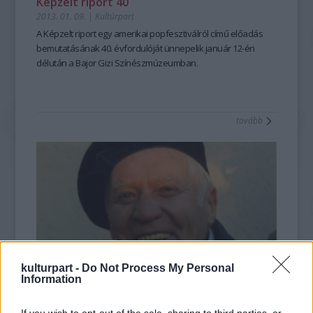
Képzelt riport 40
2013. 01. 09.
|
Kultúrpart
A
Képzelt riport egy amerikai popfesztiválról
című előadás
bemutatásának
40. évfordulóját ünnepelik
január 12-én
délután a Bajor Gizi Színészmúzeumban.
tovább
kulturpart -
Do Not Process My Personal
Information
Elhunyt Joó László
2012. 10. 18.
|
Kultúrpart