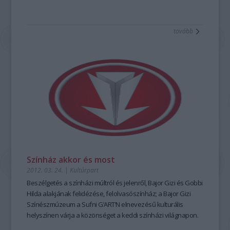
tovább
Színház akkor és most
2012. 03. 24.
|
Kultúrpart
Beszélgetés a színházi múltról és jelenről, Bajor Gizi és Gobbi
Hilda alakjának felidézése, felolvasószínház; a Bajor Gizi
Színészmúzeum a Sufni G’ART’N elnevezésű kulturális
helyszínen várja a közönséget a keddi színházi világnapon.