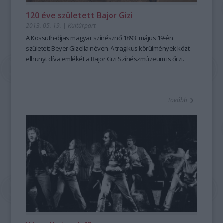
120 éve született Bajor Gizi
2013. 05. 19.
|
Kultúrpart
A Kossuth-díjas
magyar színésznő 1893. május 19-én
született
Beyer Gizella néven. A tragikus körülmények közt
elhunyt díva emlékét a
Bajor Gizi Színészmúzeum
is őrzi.
tovább