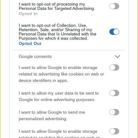
Blues & Roots Fesztivál a KOBUCI Kertben.
I want to opt-out of processing my
Personal Data for Targeted Advertising.
Opted In
I want to opt-out of Collection, Use,
Retention, Sale, and/or Sharing of my
tovább
Personal Data that Is Unrelated with the
Purposes for which it was collected.
Opted Out
Google consents
I want to allow Google to enable storage
related to advertising like cookies on web or
device identifiers in apps.
I want to allow my user data to be sent to
Google for online advertising purposes.
Ripi kis világa
I want to allow Google to send me
2018. 10. 30.
|
kardosanikó
personalized advertising.
November 3-án mutatja be Ripoff Raskolnikov Small World
című új lemezét a Fonóban.
I want to allow Google to enable storage
related to analytics like cookies on web or