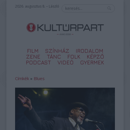
2026. augusztus 8. – László
FILM
SZÍNHÁZ
IRODALOM
ZENE
TÁNC
FOLK
KÉPZŐ
PODCAST
VIDEÓ
GYERMEK
Címkék
»
Blues