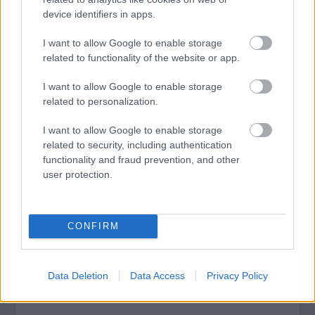
device identifiers in apps.
I want to allow Google to enable storage
tovább
related to functionality of the website or app.
I want to allow Google to enable storage
related to personalization.
I want to allow Google to enable storage
related to security, including authentication
functionality and fraud prevention, and other
user protection.
CONFIRM
Világhírű gitárossal turnézik a magyar
csapat
2016. 04. 20.
|
Kultúrpart
Szabó Tamás meghívására Magyarországra érkezett Tim
Data Deletion
Data Access
Privacy Policy
Lothar.