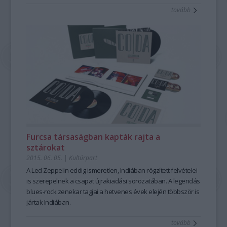
tovább
Furcsa társaságban kapták rajta a
sztárokat
2015. 06. 05.
|
Kultúrpart
A
Led Zeppelin
eddig
ismeretlen
,
Indiában rögzített felvételei
is szerepelnek a csapat újrakiadási sorozatában. A legendás
blues-rock zenekar tagjai a hetvenes évek elején többször is
jártak Indiában.
tovább