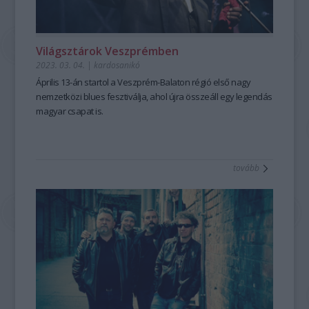
Világsztárok Veszprémben
2023. 03. 04.
|
kardosanikó
Április 13-án startol a Veszprém-Balaton régió első nagy
nemzetközi blues fesztiválja, ahol újra összeáll egy legendás
magyar csapat is.
tovább