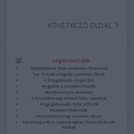
KÖVETKEZŐ OLDAL
Legolvasottabb
Megdöbbentő fotók a néptelen fővárosról
Top 10: ezek a legjobb szerelmes filmek
A 10 legütősebb drogos film
Megjöttek a meztelen hősnők
Meztelenség és anatómia
A forradalom egy holland fotós szemével
A legizgalmasabb fotók 2015-ből
Meztelen fővárosiak
Készülőben a nagy meztelen album
Nézd meg a 48-as szabadságharc hőseiről készült
fotókat!