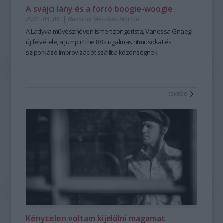
A svájci lány és a forró boogie-woogie
2022. 04. 08.
|
Navarrai Mészáros Márton
A Ladyva művésznéven ismert zongorista, Vanessa Gnaegi
új felvétele, a
Jumpin’ the 88’s
izgalmas ritmusokat és
sziporkázó improvizációt szállít a közönségnek.
tovább
Kénytelen voltam kijelölni magamat