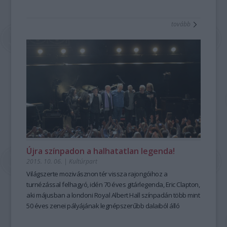
tovább
Újra színpadon a halhatatlan legenda!
2015. 10. 06.
|
Kultúrpart
Világszerte
mozivásznon tér vissza
rajongóihoz a
turnézással felhagyó, idén 70 éves gitárlegenda,
Eric Clapton
,
aki májusban a londoni
Royal Albert Hall
színpadán több mint
50 éves zenei pályájának legnépszerűbb dalaiból álló
ünnepi koncertet
adott.