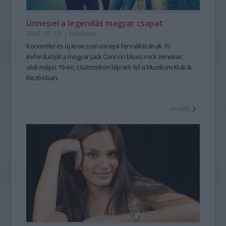
Ünnepel a legendás magyar csapat
2022. 05. 12.
|
Kultúrpart
Koncerttel és új lemezzel ünnepli fennállásának 15.
évfordulóját a magyar Jack Cannon blues-rock zenekar,
akik május 19-én, csütörtökön lépnek fel a Muzikum Klub &
Bisztróban.
tovább