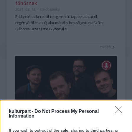
főhősnek
2021. 02. 13.
|
kardosanikó
Eddig elért sikereiről, tengerentúli tapasztalatairól,
regényéről és az új albumáról is beszélgettünk Szűcs
Gáborral, azaz Little G Weevillel.
tovább
kulturpart -
Do Not Process My Personal
Information
20 éves a legendás zenekar
2019. 12. 10.
|
Kultúrpart
If you wish to opt-out of the sale, sharing to third parties, or