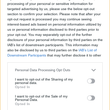
December 28-án a Trip Hajón ünnepli huszadik
processing of your personal or sensitive information for
születésnapját a Blues Rádió Budapest. A koncert
targeted advertising by us, please use the below opt-out
érdekességeiről, a fellépő művészekről és a blues zene
section to confirm your selection. Please note that after your
időtlenségéről Kapitány Sándorral beszélgettünk.
opt-out request is processed you may continue seeing
interest-based ads based on personal information utilized by
us or personal information disclosed to third parties prior to
tovább
your opt-out. You may separately opt-out of the further
disclosure of your personal information by third parties on the
IAB’s list of downstream participants. This information may
also be disclosed by us to third parties on the
IAB’s List of
Downstream Participants
that may further disclose it to other
third parties.
Please note that this website/app uses one or more Google
Personal Data Processing Opt Outs
services and may gather and store information including but
not limited to your visit or usage behaviour. You may click to
I want to opt-out of the Sharing of my
personal data.
grant or deny consent to Google and its third-party tags to
Opted In
use your data for below specified purposes in below Google
Fekete zenék és kék dallamok
consent section.
I want to opt-out of the Sale of my
2019. 07. 19.
|
Kultúrpart
Personal Data.
Opted In
Július 21. és 25. között ismét megrendezésre kerül az Óbudai