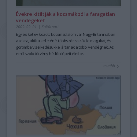
Évekre kitiltják a kocsmákból a faragatlan
vendégeket
2009. 09. 01.
|
Kultúrpart
Egy és két év közötti kocsmatilalom vár Nagy-Britanniában
azokra, akik a kelleténél többször isszák le magukat, és
goromba viselkedésükkel ártanak a többi vendégnek. Az
erről szóló törvény hétfőn lépett életbe.
tovább