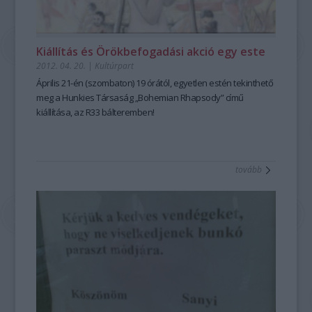
Kiállítás és Örökbefogadási akció egy este
2012. 04. 20.
|
Kultúrpart
Április 21-én (szombaton) 19 órától, egyetlen estén tekinthető
meg a Hunkies Társaság „Bohemian Rhapsody” című
kiállítása, az R33 bálteremben!
tovább