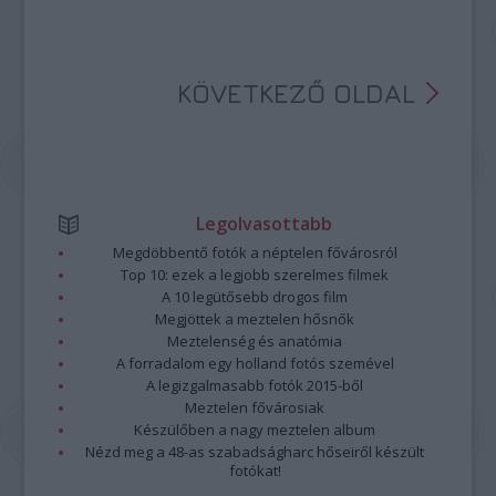
„eldicsekedett” azzal a pár keresett vagy keresetlen szóval,
esetleg mondattal, amit ismert magyarul.
KÖVETKEZŐ OLDAL
Legolvasottabb
Megdöbbentő fotók a néptelen fővárosról
Top 10: ezek a legjobb szerelmes filmek
A 10 legütősebb drogos film
Megjöttek a meztelen hősnők
Meztelenség és anatómia
A forradalom egy holland fotós szemével
A legizgalmasabb fotók 2015-ből
Meztelen fővárosiak
Készülőben a nagy meztelen album
Nézd meg a 48-as szabadságharc hőseiről készült
fotókat!