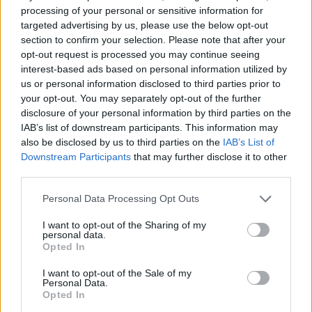
Jó lesz nekünk az az unió – mondogatták cseh barátaim a
processing of your personal or sensitive information for
csatlakozás előtt, és azóta is röhögnek a markukba. Jó lesz,
targeted advertising by us, please use the below opt-out
mert ahová Svejk beteszi a lábát, ott kő kövön nem marad,
section to confirm your selection. Please note that after your
ott mindazok csak ámulnak-bámulnak, akik az életet túl
opt-out request is processed you may continue seeing
komolyan veszik. Most meg pláne nyeregben vannak,
interest-based ads based on personal information utilized by
legalábbis a következő fél esztendőben.
us or personal information disclosed to third parties prior to
tovább
your opt-out. You may separately opt-out of the further
disclosure of your personal information by third parties on the
IAB’s list of downstream participants. This information may
also be disclosed by us to third parties on the
IAB’s List of
Downstream Participants
that may further disclose it to other
third parties.
Please note that this website/app uses one or more Google
Personal Data Processing Opt Outs
services and may gather and store information including but
not limited to your visit or usage behaviour. You may click to
I want to opt-out of the Sharing of my
personal data.
grant or deny consent to Google and its third-party tags to
Opted In
use your data for below specified purposes in below Google
Prága varázsa nem csökken Karácsony
consent section.
I want to opt-out of the Sale of my
idején sem
Personal Data.
Opted In
2008. 12. 21.
|
Kocsis Péter