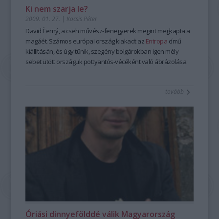
Ki nem szarja le?
2009. 01. 27.
|
Kocsis Péter
David Èerný, a cseh művész-fenegyerek megint megkapta a
magáét. Számos európai ország kiakadt az
Entropa
című
kiállításán, és úgy tűnik, szegény bolgárokban igen mély
sebet ütött országuk pottyantós-vécéként való ábrázolása.
tovább
Óriási dinnyefölddé válik Magyarország