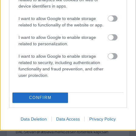
példány a futószalagról. Több mint 5 millió darab készült
device identifiers in apps.
belőle.
I want to allow Google to enable storage
tovább
related to functionality of the website or app.
I want to allow Google to enable storage
related to personalization.
I want to allow Google to enable storage
related to security, including authentication
functionality and fraud prevention, and other
user protection.
CONFIRM
Magyarverés!
2008. 11. 03.
|
Kocsis Péter
Magyarverés.
Lényegre törő kifejezés. És nagyon hatásos.
Figyelemfelkeltő és indulatokat szül. Csak éppen túl gyakran
Data Deletion
Data Access
Privacy Policy
használja a média és a zsurnalisztika. Legutóbb a hétvégi
DAC-Slovan Bratislava mérkőzésen történtek kapcsán