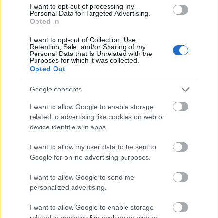
Sőt. Alighogy megtudtuk, hogy a budapesti Vörösmarty-tér ott
I want to opt-out of processing my
van a karácsonyi vásárok toplistáján, a csehek is gyorsan
Personal Data for Targeted Advertising.
előszedtek egy meggyőzőnek látszó rangsort, amely szerint
Opted In
Prága a világ 5. karácsonyi vonzerejének számít.
I want to opt-out of Collection, Use,
Retention, Sale, and/or Sharing of my
tovább
Personal Data that Is Unrelated with the
Purposes for which it was collected.
Opted Out
Google consents
I want to allow Google to enable storage
related to advertising like cookies on web or
device identifiers in apps.
I want to allow my user data to be sent to
Google for online advertising purposes.
Citroen 2 CV: 60 éves a rút kiskacsa
I want to allow Google to send me
2008. 11. 09.
|
Kocsis Péter
personalized advertising.
A népszerű „kacsa”, azaz a Citroen 2CV az idén ünnepli
hatvanadik születésnapját, 1948-ban mutatták be először a
I want to allow Google to enable storage
Párizsi Autószalonon, és 1990-ben gördült le az utolsó
related to analytics like cookies on web or