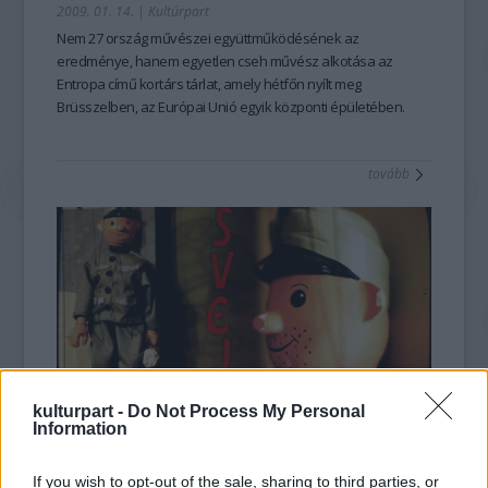
2009. 01. 14.
|
Kultúrpart
Nem 27 ország művészei együttműködésének az
eredménye, hanem egyetlen cseh művész alkotása az
Entropa című kortárs tárlat, amely hétfőn nyílt meg
Brüsszelben, az Európai Unió egyik központi épületében.
tovább
kulturpart -
Do Not Process My Personal
Information
©vejk az Európai Unió élén
2009. 01. 03.
|
Kocsis Péter
If you wish to opt-out of the sale, sharing to third parties, or