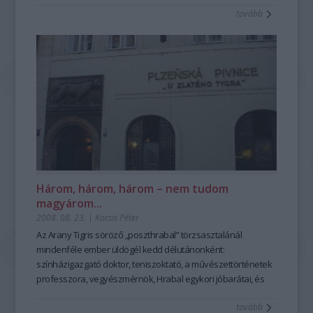
említésével áttekinteni gazdag életrajzát.
tovább
Három, három, három – nem tudom
magyárom...
2008. 08. 23.
|
Kocsis Péter
Az Arany Tigris söröző „poszthrabal” törzsasztalánál
mindenféle ember üldögél kedd délutánonként:
színházigazgató doktor, teniszoktató, a művészettörténetek
professzora, vegyészmérnök, Hrabal egykori jóbarátai, és
persze a világ minden tájáról ide érkező bohemisták. Amikor
tovább
befogadtak e díszes társaságba, természetesen mindenki