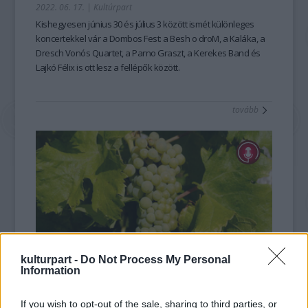
2022. 06. 17.
|
Kultúrpart
Kishegyesen június 30 és július 3 között ismét különleges
koncertekkel vár a Dombos Fest: a Besh o droM, a Kaláka, a
Dresch Vonós Quartet, a Parno Graszt, a Kerekes Band és
Lajkó Félix is ott lesz a fellépők között.
tovább
kulturpart -
Do Not Process My Personal
Information
Ünnepelj a Somlón!
2021. 10. 10.
|
Kultúrpart
If you wish to opt-out of the sale, sharing to third parties, or