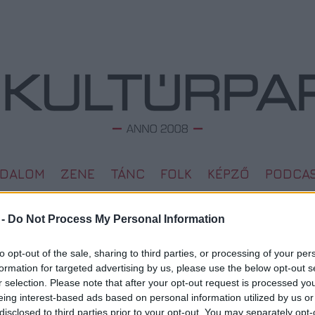
ODALOM
ZENE
TÁNC
FOLK
KÉPZŐ
PODCA
 -
Do Not Process My Personal Information
Berlinbe visszatér A kék angyal
L
to opt-out of the sale, sharing to third parties, or processing of your per
2012. 01. 05.
|
Kultúrpart
formation for targeted advertising by us, please use the below opt-out s
Megd
Egy hónap és néhány nap múlva beindul az európai filmes
r selection. Please note that after your opt-out request is processed y
Top 1
fesztiválidény. A sort Berlin kezdi, majd májusban Cannes,
eing interest-based ads based on personal information utilized by us or
A 10 
szeptemberben pedig Velence folytatja. Az év első nagy
Megj
disclosed to third parties prior to your opt-out. You may separately opt-