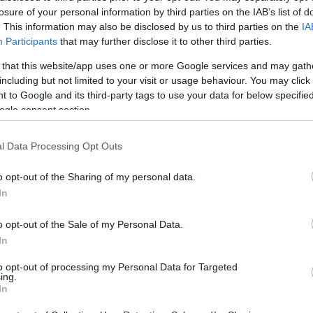
filmes eseménye, a 62. Berlini Nemzetközi Filmfesztivál,
Mezt
losure of your personal information by third parties on the IAB’s list of
vagyis a Berlinale február 9-én indul, és tíz napon át kínálja
A fo
. This information may also be disclosed by us to third parties on the
IA
majd – várhatóan nagy érdeklődés és sztárparádé
tovább
A leg
Participants
that may further disclose it to other third parties.
kíséretében – a jobbnál jobb filmeket.
Mezt
Fesztiválon a MADY-BABY
 that this website/app uses one or more Google services and may gath
Kész
2010. 11. 25.
|
Kultúrpart
including but not limited to your visit or usage behaviour. You may click 
Nézd
készü
A temesvári Csiky Gergely Állami Magyar Színház és a
 to Google and its third-party tags to use your data for below specifi
Marosvásárhelyi Művészeti Egyetem közös produkciója,
ogle consent section.
Hírle
Gianina Cãrbunariu:mady-baby című előadása november
25-én és 26-án részt vesz a nagykárolyi Nemzetközi
l Data Processing Opt Outs
Egyetemi Színházi Fesztiválon.
tovább
o opt-out of the Sharing of my personal data.
In
Így zabálnak fel a netes videók mindent
2010. 05. 13.
|
Kultúrpart
o opt-out of the Sale of my Personal Data.
A kisfilmek és rövid animációs filmek lassan tipikus
In
internetes műfajjá növik ki magukat, és ezt már a nagy
filmfesztiváloknak is le kell nyelniük.
to opt-out of processing my Personal Data for Targeted
ing.
In
tovább