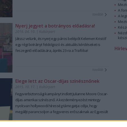
Mezt
A fo
tovább
A leg
Mezt
Nyerj jegyet a botrányos előadásra!
Kész
2016. 04. 10.
|
Kultúrpart
Nézd
készü
Játssz velünk, és nyerj egy páros belépőt Kelemen Kristóf
egy régi botrányt feldolgozó és aktuális kérdéseket is
Hírle
feszegető előadására, április 23-ra a Trafóba!
tovább
Elege lett az Oscar-díjas színésznőnek
2015. 10. 17.
|
Kultúrpart
Fegyverbiztonsági kampányt
indíott
Julianne Moore
Oscar-
díjas amerikai színésznő. A kezdeményezést mintegy
nyolcvan hollywoodi híresség
támogatja: célja, hogy
megálljt
parancsoljon a
fegyveres erőszaknak
az Egyesült
Államokban.
tovább