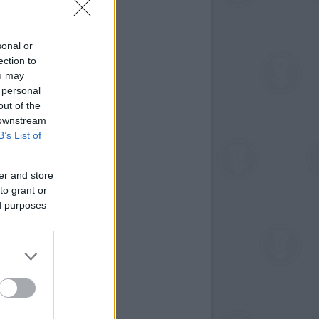
sonal or
ection to
ou may
 personal
out of the
 downstream
B’s List of
er and store
to grant or
ed purposes