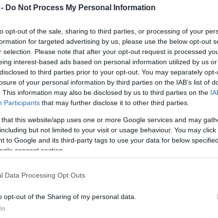
 -
Do Not Process My Personal Information
Hamarosan a mozikban az év
botrányfilmje!
to opt-out of the sale, sharing to third parties, or processing of your per
2015. 10. 16.
|
Kultúrpart
formation for targeted advertising by us, please use the below opt-out s
A
Szcientológia, avagy a hit börtöne
című film a
r selection. Please note that after your opt-out request is processed y
Szcientológiai Egyház korábbi tagjainak történetét mutatja
eing interest-based ads based on personal information utilized by us or
be. Az
Oscar-díjas rendező
, Alex Gibney műve szerepelt a
disclosed to third parties prior to your opt-out. You may separately opt-
2015-ös Sundance Filmfesztivál
versenyprogramjában. A
losure of your personal information by third parties on the IAB’s list of
film
Lawrence Wright bestseller
könyve alapján készült.
tovább
. This information may also be disclosed by us to third parties on the
IA
Participants
that may further disclose it to other third parties.
Felvágná ereit a világsztár
 that this website/app uses one or more Google services and may gath
2015. 10. 14.
|
Kultúrpart
including but not limited to your visit or usage behaviour. You may click 
Rászólhattak
Daniel Craigre
a Sony filmstúdió vezetői a
 to Google and its third-party tags to use your data for below specifi
színész
James Bondot
érintő
kritikus megjegyzései
miatt. A
ogle consent section.
New York Post Page Six nevű internetes oldala szerint a
filmszínésznek azt üzenték a stúdió vezetői, hogy
"fogja
be a száját"
és fejezze be James Bond
"ütlegelését"
.
l Data Processing Opt Outs
tovább
o opt-out of the Sharing of my personal data.
Nevetséges jelenetek a politikus
In
botrányáról