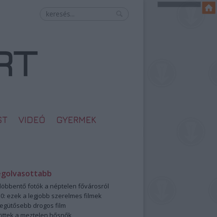
ST
VIDEÓ
GYERMEK
egolvasottabb
öbbentő fotók a néptelen fővárosról
0: ezek a legjobb szerelmes filmek
legütősebb drogos film
öttek a meztelen hősnők