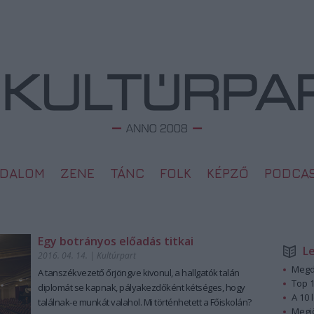
ODALOM
ZENE
TÁNC
FOLK
KÉPZŐ
PODCA
Egy botrányos előadás titkai
L
2016. 04. 14.
|
Kultúrpart
Megd
A tanszékvezető őrjöngve kivonul, a hallgatók talán
Top 1
diplomát se kapnak, pályakezdőként kétséges, hogy
A 10 
találnak-e munkát valahol. Mi történhetett a Főiskolán?
Megj