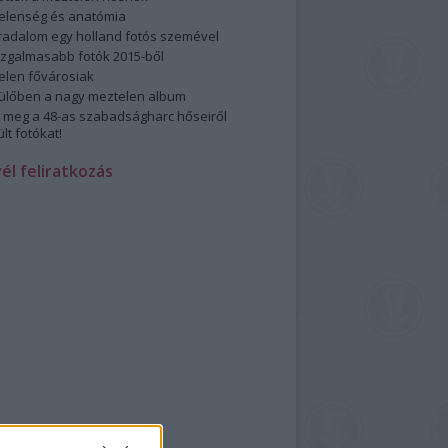
elenség és anatómia
rradalom egy holland fotós szemével
izgalmasabb fotók 2015-ből
elen fővárosiak
ülőben a nagy meztelen album
 meg a 48-as szabadságharc hőseiről
lt fotókat!
vél feliratkozás