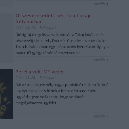
tovább
Összeverekedett két író a Tokaji
Írótáborban
2014. 08. 15.
|
Kultúrpart
Ütésig fajult
egy összeszólalkozás a
Tokaji Írótábor
két
résztvevője,
Kukorelly Endre
és
Csender Levente
között
Tokaj belvárosában egy szórakozóhelyen. Kukorelly nyolc
napon túl gyógyuló sérülést szenvedett.
tovább
Perel a volt IMF-vezér
2014. 05. 20.
|
Kultúrpart
Bár az alkotók jelezték, hogy a
produkció részben fikció
, és
jogi nyilatkozat
ot is fűztek a filmhez,
Strauss-Kahn
ügyvédje, Jean Veil közölte, hogy az alkotás
megrágalmazza ügyfelét
.
tovább