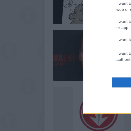
I want t
web or d
I want t
or app.
I want t
I want t
authenti