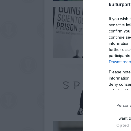
kulturpart
If you wish 
sensitive in
confirm you
continue se
information 
further disc
participants
Downstream 
Please note
information 
deny consent
in below Go
Persona
I want t
Opted 