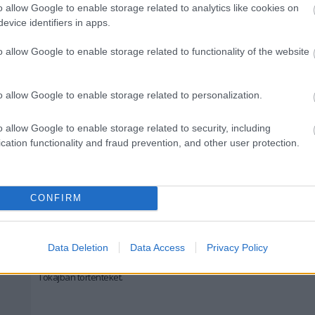
Kritikustusa
sorozata. A budai
Hadik
Kávéházban
április
o allow Google to enable storage related to analytics like cookies on
16-án
a közelmúlt központi jelentőségű botrányairól
evice identifiers in apps.
beszélgetnek a résztvevők.
tovább
o allow Google to enable storage related to functionality of the website
Mégsem vádolja szexuális zaklatással a
rendezőt
o allow Google to enable storage related to personalization.
2014. 08. 29.
|
Kultúrpart
Visszavonta keresetét
az X-Men rendezőjét,
Bryan Singert
o allow Google to enable storage related to security, including
szexuális zaklatással
vádoló férfi. A férfi szerdán nyújtotta
cation functionality and fraud prevention, and other user protection.
be a keresete
önkéntes
visszavonásáról szóló
dokumentumot.
tovább
CONFIRM
Bocsánatot kért Csender Levente
2014. 08. 16.
|
Kultúrpart
Csender Levente bocsánatot kért Kukorelly Endrétől,
Data Deletion
Data Access
Privacy Policy
amiért megütötte, és közleményben tudatta, sajnálja a
Tokajban történteket.