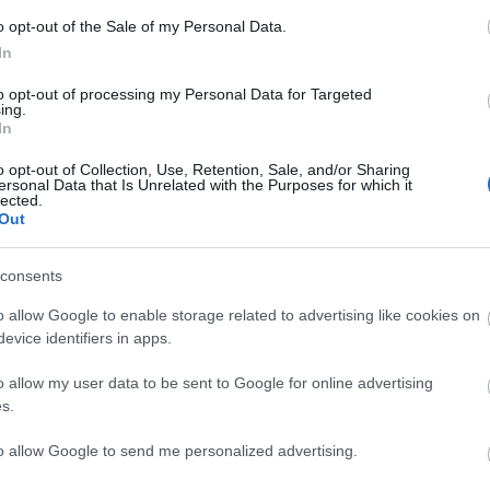
2015. 08. 18.
|
Kultúrpart
o opt-out of the Sale of my Personal Data.
Vígjáték készül
a Warner Bros. filmstúdióban
Dominique
In
Strauss-Kahn
IMF-vezér
szexbotrányáról
. A
forgatókönyvet Ben Kopit írja. A film egyelőre a
The
to opt-out of processing my Personal Data for Targeted
ing.
Libertine
munkacímet viseli.
In
tovább
o opt-out of Collection, Use, Retention, Sale, and/or Sharing
Íme, a század legnagyobb botránya
ersonal Data that Is Unrelated with the Purposes for which it
lected.
Angliában!
Out
2015. 08. 11.
|
Kultúrpart
Film készült a
18. századi angol társasági élet
talán
consents
legnagyobb botrányáról
. A
BBC
produkciójában a
Tudorok
és a
Trónok harca
című sorozatokból ismert Natalie
o allow Google to enable storage related to advertising like cookies on
Dormer játssza a főszerepet.
evice identifiers in apps.
tovább
o allow my user data to be sent to Google for online advertising
Sokáig titkolt magyar botrányok
s.
terítéken!
2015. 04. 12.
|
Kultúrpart
to allow Google to send me personalized advertising.
Új fejezetéhez érkezett
Fiatal Írók Szövetségé
nek