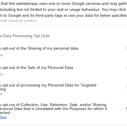
olyan más neves előadók is fellépnek, mint az Első Emelet,
 that this website/app uses one or more Google services and may gath
Mezt
Karácsony János, az izlandi Mezzoforte, és nem utolsó
including but not limited to your visit or usage behaviour. You may click 
A fo
sorban az FLM.
tovább
 to Google and its third-party tags to use your data for below specifi
A leg
ogle consent section.
Mezt
Kész
Nézd
l Data Processing Opt Outs
készü
Hírle
o opt-out of the Sharing of my personal data.
In
o opt-out of the Sale of my Personal Data.
In
to opt-out of processing my Personal Data for Targeted
ing.
In
o opt-out of Collection, Use, Retention, Sale, and/or Sharing
ersonal Data that Is Unrelated with the Purposes for which it
lected.
Out