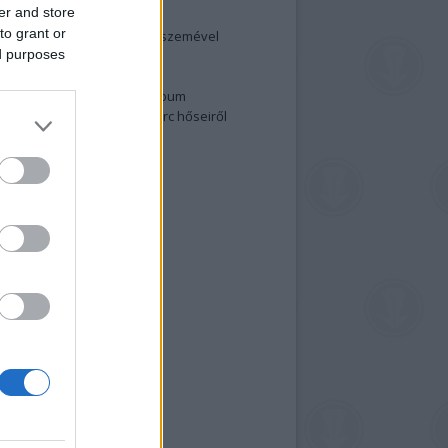
er and store
elenség és anatómia
to grant or
rradalom egy holland fotós szemével
ed purposes
izgalmasabb fotók 2015-ből
elen fővárosiak
ülőben a nagy meztelen album
 meg a 48-as szabadságharc hőseiről
lt fotókat!
vél feliratkozás