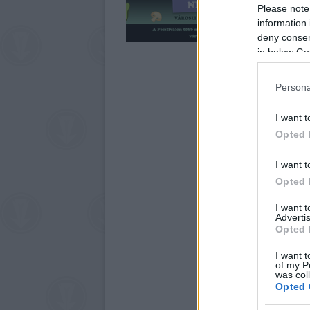
Please note
information 
deny consent
in below Go
Persona
I want t
Opted 
I want t
Opted 
I want 
Advertis
Opted 
I want t
of my P
was col
Opted 