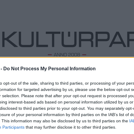
 -
Do Not Process My Personal Information
ODALOM
ZENE
TÁNC
FOLK
KÉPZŐ
PODCA
to opt-out of the sale, sharing to third parties, or processing of your per
formation for targeted advertising by us, please use the below opt-out s
r selection. Please note that after your opt-out request is processed y
eing interest-based ads based on personal information utilized by us or
Újra Budapesten koncerteznek a Neoton
L
disclosed to third parties prior to your opt-out. You may separately opt-
Família sztárjai
losure of your personal information by third parties on the IAB’s list of
Megd
2024. 08. 13.
|
Kultúrpart
Top 1
. This information may also be disclosed by us to third parties on the
IA
A Neoton Família sztárjai visszatérnek a fővárosba:
A 10 
Participants
that may further disclose it to other third parties.
október első hétvégéjén. A zenei- és gasztrofesztiválon
Megj