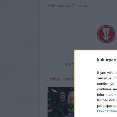
2026. augusztus 7. – Ibolya
kulturpart
FILM
SZÍNHÁZ
IR
If you wish 
sensitive in
Címkék
»
Budapest_Garden_Party
confirm you
continue se
information 
further disc
participants
Downstream 