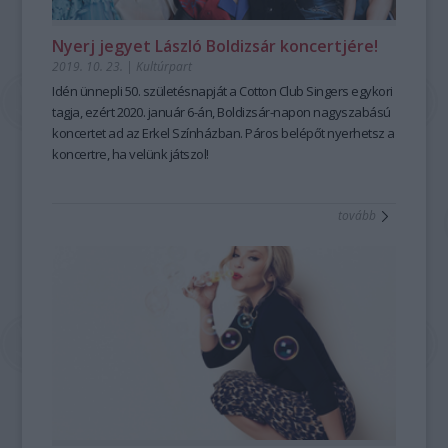
Nyerj jegyet László Boldizsár koncertjére!
2019. 10. 23.
|
Kultúrpart
Idén ünnepli 50. születésnapját a Cotton Club Singers egykori
tagja, ezért 2020. január 6-án, Boldizsár-napon nagyszabású
koncertet ad az Erkel Színházban. Páros belépőt nyerhetsz a
koncertre, ha velünk játszol!
tovább