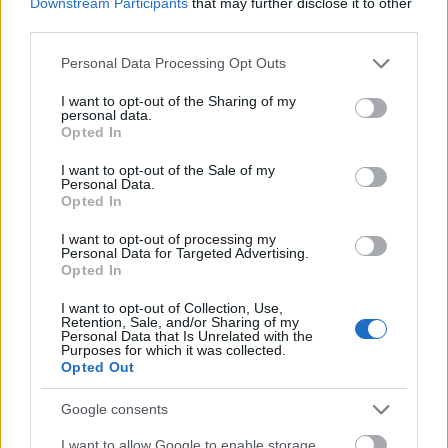
Downstream Participants
that may further disclose it to other
2009. 09. 02.
|
Kultúrpart
third parties.
Feloszlik a Cotton Club Singers. A formáció négy énekese és
az egykori főnök, László Boldizsár közösen döntöttek úgy,
Please note that this website/app uses one or more Google
Personal Data Processing Opt Outs
hogy nem folytatják tovább együtt a zenélést. A csapat utolsó
services and may gather and store information including but
felállásának romjain ugyanakkor új zenekar alakult.
not limited to your visit or usage behaviour. You may click to
I want to opt-out of the Sharing of my
personal data.
grant or deny consent to Google and its third-party tags to
tovább
Opted In
use your data for below specified purposes in below Google
consent section.
I want to opt-out of the Sale of my
Personal Data.
Opted In
I want to opt-out of processing my
Personal Data for Targeted Advertising.
Opted In
I want to opt-out of Collection, Use,
Retention, Sale, and/or Sharing of my
Personal Data that Is Unrelated with the
Purposes for which it was collected.
Opted Out
Nógrád megyébe jön Louis Armstrong!
2009. 06. 23.
|
Kultúrpart
Google consents
A Louis Armstrong Jazzfesztivállal kezdődik pénteken a Bánki
I want to allow Google to enable storage