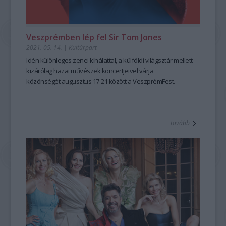
Veszprémben lép fel Sir Tom Jones
2021. 05. 14.
|
Kultúrpart
Idén különleges zenei kínálattal, a külföldi világsztár mellett
kizárólag hazai művészek koncertjeivel várja
közönségét augusztus 17-21 között a VeszprémFest.
tovább