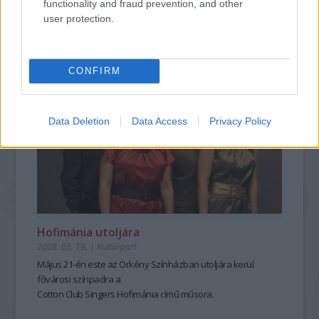
functionality and fraud prevention, and other
Színpadon - A két zenekar tagjai szeretnék megnyerni Psota
user protection.
Irént, hogy működjön közre a produkcióban. Ezért még
szerenádot is adnak...
tovább
CONFIRM
Data Deletion
Data Access
Privacy Policy
Hofimánia utoljára
2008. 05. 19.
|
Kultúrpart
Május 21-én este az Örkény Színházban utoljára kerül
fővárosi színpadra a
Cotton Club Singers Hofimánia című műsora.