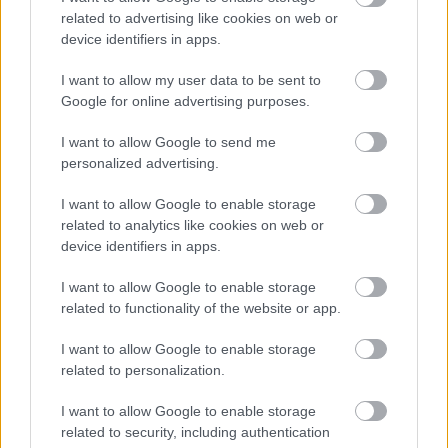
nyár 2009 elnevezésű, augusztus 22-ig tartó
related to advertising like cookies on web or
rendezvénysorozat; a programok sorában reggae fesztivál
device identifiers in apps.
és operettgála is várja az érdeklődőket a Nógrád megyei
üdülőfaluban.
I want to allow my user data to be sent to
Google for online advertising purposes.
tovább
I want to allow Google to send me
personalized advertising.
I want to allow Google to enable storage
related to analytics like cookies on web or
device identifiers in apps.
I want to allow Google to enable storage
related to functionality of the website or app.
I want to allow Google to enable storage
Psota Irénnek ad szerenádot a Cotton Club
related to personalization.
Singers
2008. 06. 01.
|
Kultúrpart
I want to allow Google to enable storage
A Cotton Club Singers és a Hot Jazz Band Gramofónia címmel
related to security, including authentication
közös koncertet ad június 17-én a Margitszigeti Szabadtéri