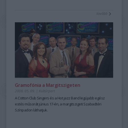
tovább
Gramofónia a Margitszigeten
2008. 05. 09.
|
Kultúrpart
A Cotton Club Singers és a Hot jazz Band legújabb egész
estés műsorát június 17-én, a margitszigeti Szabadtéri
Színpadon láthatjuk.