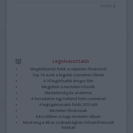
tovább
Legolvasottabb
Megdöbbentő fotók a néptelen fővárosról
Top 10: ezek a legjobb szerelmes filmek
A 10 legütősebb drogos film
Megjöttek a meztelen hősnők
Meztelenség és anatómia
A forradalom egy holland fotós szemével
A legizgalmasabb fotók 2015-ből
Meztelen fővárosiak
Készülőben a nagy meztelen album
Nézd meg a 48-as szabadságharc hőseiről készült
fotókat!