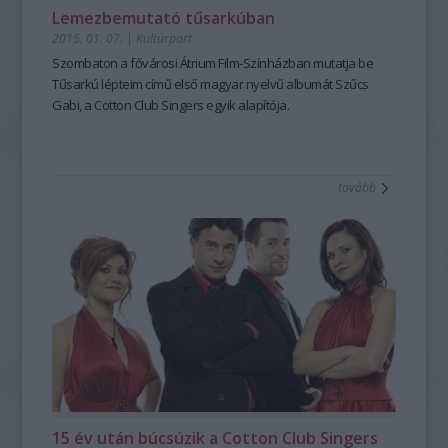
Lemezbemutató tűsarkúban
2015. 01. 07.
|
Kultúrpart
Szombaton a fővárosi
Átrium
Film-Színházban mutatja be
Tűsarkú lépteim
című első magyar nyelvű albumát
Szűcs
Gabi
, a Cotton Club Singers egyik alapítója.
tovább
15 év után búcsúzik a Cotton Club Singers