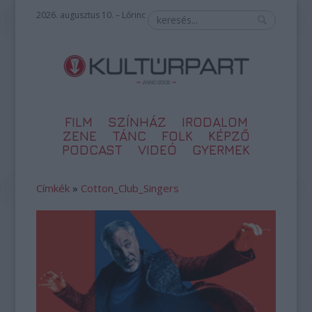
2026. augusztus 10. – Lőrinc
FILM
SZÍNHÁZ
IRODALOM
ZENE
TÁNC
FOLK
KÉPZŐ
PODCAST
VIDEÓ
GYERMEK
Címkék
»
Cotton_Club_Singers