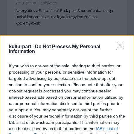
2010. 01. 08.
|
Kultúrpart
Az együttes a Papp László Budapest Sportarénában tartja
utolsó koncertját, amin a legtöbb egykori énekes
közreműködik.
kulturpart -
Do Not Process My Personal
tovább
Information
If you wish to opt-out of the sale, sharing to third parties, or
processing of your personal or sensitive information for
targeted advertising by us, please use the below opt-out
section to confirm your selection. Please note that after your
opt-out request is processed you may continue seeing
interest-based ads based on personal information utilized by
us or personal information disclosed to third parties prior to
your opt-out. You may separately opt-out of the further
disclosure of your personal information by third parties on the
Kész, vége, ennyi volt: feloszlott a
IAB’s list of downstream participants. This information may
sztárcsapat!
also be disclosed by us to third parties on the
IAB’s List of