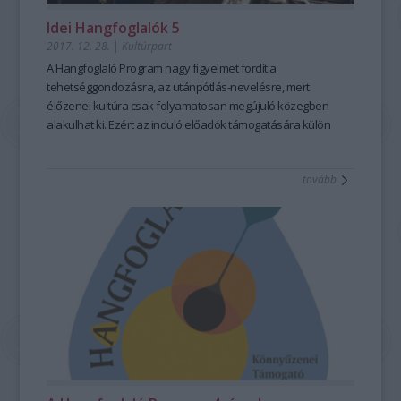
Idei Hangfoglalók 5
2017. 12. 28.
|
Kultúrpart
A Hangfoglaló Program nagy figyelmet fordít a
tehetséggondozásra, az utánpótlás-nevelésre, mert
élőzenei kultúra csak folyamatosan megújuló közegben
alakulhat ki. Ezért az induló előadók támogatására külön
alprogramot hozott létre. Ennek pályázatain a pályájuk
elején álló fiatal zenekarok indulhatnak kép- és
tovább
hangfelvételek (főleg videóklip és nagylemez)
elkészítésének támogatásáért, valamint pályáralépést
támogató kommunikáció megvalósításáért. A támogatás
összege maximum kétmillió forint. A támogatottakat
tapasztalt mentorok segítik. Ezen kívül a
Hangfoglaló Program fellépési lehetőséget biztosít számukra
a nagyobb nyári fesztiválokon. Most a 2017/2018-as évad
nyerteseit mutatjuk be!