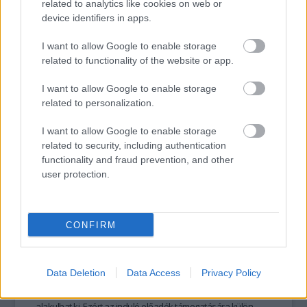
minden egyes dalszöveg háttérsztoriját!
related to analytics like cookies on web or
device identifiers in apps.
I want to allow Google to enable storage
related to functionality of the website or app.
tovább
I want to allow Google to enable storage
related to personalization.
I want to allow Google to enable storage
related to security, including authentication
functionality and fraud prevention, and other
user protection.
CONFIRM
Idei Hangfoglalók 3
2017. 12. 18.
|
Kultúrpart
A Hangfoglaló Program nagy figyelmet fordít a
Data Deletion
Data Access
Privacy Policy
tehetséggondozásra, az utánpótlás-nevelésre, mert
élőzenei kultúra csak folyamatosan megújuló közegben
alakulhat ki. Ezért az induló előadók támogatására külön