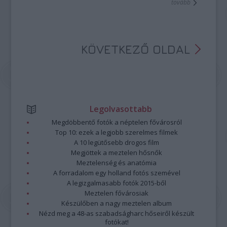
tovább
hangfelvételek (főleg videóklip és nagylemez)
elkészítésének támogatásáért, valamint pályáralépést
támogató kommunikáció megvalósításáért. A támogatás
összege maximum kétmillió forint. A támogatottakat
tapasztalt mentorok segítik. Ezen kívül a
KÖVETKEZŐ OLDAL
Hangfoglaló Program fellépési lehetőséget biztosít számukra
a nagyobb nyári fesztiválokon. Most a 2017/2018-as évad
nyerteseit mutatjuk be!
Legolvasottabb
Megdöbbentő fotók a néptelen fővárosról
Top 10: ezek a legjobb szerelmes filmek
A 10 legütősebb drogos film
Megjöttek a meztelen hősnők
Meztelenség és anatómia
A forradalom egy holland fotós szemével
A legizgalmasabb fotók 2015-ből
Meztelen fővárosiak
Készülőben a nagy meztelen album
Nézd meg a 48-as szabadságharc hőseiről készült
fotókat!