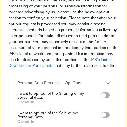
If you wish to opt-out of the sale, sharing to third parties, or
konferenciái zajlottak. A lassan véget érő esztendő egyik
Elkészült az NKA Hangfoglaló Program oktatófilm-
processing of your personal or sensitive information for
legnagyobb eredménye, hogy elindult a HOTS (Hungarian
sorozatának negyedik része. A korábbi epizódokban tárgyalt
targeted advertising by us, please use the below opt-out
Oncoming Tunes), azaz a magyar könnyűzene szervezett
témáktól, vagyis a zenekaralapítástól a pályázáson át a
section to confirm your selection. Please note that after your
külföldi megjelenítése. Ennek köszönhetően nemcsak
hosszútávú tervezésig, most a menedzsment kiépítéséhez
opt-out request is processed you may continue seeing
jelentős showcase fesztiválokon volt érzékelhető a
érkezett el a program online kurzusában, az NKA
interest-based ads based on personal information utilized by
magyarok jelenléte, de több zenekaruk is ígéretes lépéseket
Hangfoglaló Program Miniakadémiáján.
us or personal information disclosed to third parties prior to
tovább
tehetett a nemzetközi karrier útján.
your opt-out. You may separately opt-out of the further
Évről évre az Induló előadók pályázatát övezi a legnagyobb
disclosure of your personal information by third parties on the
érdeklődés: az előadónként 2 millió Ft támogatással járó
IAB’s list of downstream participants. This information may
lehetőségre idén összesen 317 zenekar és/vagy zenész
also be disclosed by us to third parties on the
IAB’s List of
jelentkezett. Közülük összesen 84 előadót hívtak be az A38
Downstream Participants
that may further disclose it to other
Hajón zajló meghallgatásra. Arról, hogy kik kerüljenek a
third parties.
programba a neves zenészekből és zenei szakemberekből
Please note that this website/app uses one or more Google
Personal Data Processing Opt Outs
álló, 15 fős zsűri döntött.
services and may gather and store information including but
A grémium javaslata alapján az NKA Hangfoglaló Program
not limited to your visit or usage behaviour. You may click to
I want to opt-out of the Sharing of my
Ideiglenes Kollégiuma a 2017/2018-as évadban az alábbi 20
personal data.
grant or deny consent to Google and its third-party tags to
zenész és/vagy zenekar részesülhet az Induló előadói
Opted In
use your data for below specified purposes in below Google
alprogram összességében 40 millió forintos támogatásában.
consent section.
Idei Hangfoglalók 4
A 2017/2018-as évad nyertes induló zenekari listáján a Red
I want to opt-out of the Sale of my
Personal Data.
2017. 12. 26.
|
Kultúrpart
Swamp, a Freakin Disco, a Platon Karataev, a Még egy
Opted In
cukorka, a Ham Ko Ham, a Dungaree, a Bluebay Foxes, az
A Hangfoglaló Program nagy figyelmet fordít a