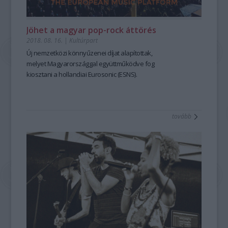
Jöhet a magyar pop-rock áttörés
2018. 08. 16.
|
Kultúrpart
Új nemzetközi könnyűzenei díjat alapítottak,
melyet Magyarországgal együttműködve fog
kiosztani
a hollandiai Eurosonic (ESNS).
tovább