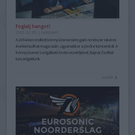
Foglalj hangot!
2020. 02. 05.
|
Kultúrpart
A 2014-ben indított könnyűzenei támogató rendszer sikeres
éveket tudhat maga után, ugyanakkor a jövőre koncentrál. A
Könnyűzenei Szolgáltató Iroda vezetőjével, Bajnai Zsolttal
beszélgettünk.
tovább