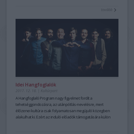
elején álló fiatal zenekarok indulhatnak kép- és
tovább
hangfelvételek (főleg videóklip és nagylemez)
elkészítésének támogatásáért, valamint pályáralépést
támogató kommunikáció megvalósításáért. A támogatás
összege maximum kétmillió forint. A támogatottakat
tapasztalt mentorok segítik. Ezen kívül a
Hangfoglaló Program fellépési lehetőséget biztosít számukra
a nagyobb nyári fesztiválokon. Most a 2017/2018-as évad
nyerteseit mutatjuk be!
Idei Hangfoglalók
2017. 12. 18.
|
Kultúrpart
A Hangfoglaló Program nagy figyelmet fordít a
tehetséggondozásra, az utánpótlás-nevelésre, mert
élőzenei kultúra csak folyamatosan megújuló közegben
alakulhat ki. Ezért az induló előadók támogatására külön
alprogramot hozott létre. Ennek pályázatain a pályájuk
elején álló fiatal zenekarok indulhatnak kép- és