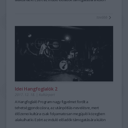
alprogramot hozott létre. Ennek pályázatain a pályájuk
elején álló fiatal zenekarok indulhatnak kép- és
tovább
hangfelvételek (főleg videóklip és nagylemez)
elkészítésének támogatásáért, valamint pályáralépést
támogató kommunikáció megvalósításáért. A támogatás
összege maximum kétmillió forint. A támogatottakat
tapasztalt mentorok segítik. Ezen kívül a
Hangfoglaló Program fellépési lehetőséget biztosít számukra
a nagyobb nyári fesztiválokon. Most a 2017/2018-as évad
nyerteseit mutatjuk be!
Idei Hangfoglalók 2
2017. 12. 18.
|
Kultúrpart
A Hangfoglaló Program nagy figyelmet fordít a
tehetséggondozásra, az utánpótlás-nevelésre, mert
élőzenei kultúra csak folyamatosan megújuló közegben
alakulhat ki. Ezért az induló előadók támogatására külön
alprogramot hozott létre. Ennek pályázatain a pályájuk