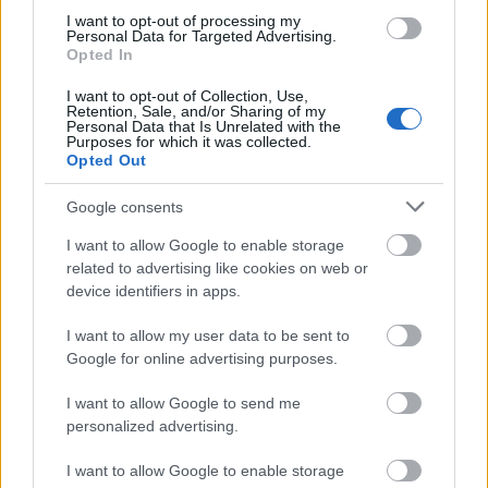
EPMK, a Mabon Dawud Republic, a Shaibo, a Papaver
tehetséggondozásra, az utánpótlás-nevelésre, mert
I want to opt-out of processing my
Cousins, a Keresztkérdés, az Azur, a Telma Lincoln &
élőzenei kultúra csak folyamatosan megújuló közegben
Personal Data for Targeted Advertising.
Opted In
Minimyst, a Sin Seekas, a Beans, a SONYA, az I am Soyuz, az
alakulhat ki. Ezért az induló előadók támogatására külön
Idegen és az Arevoir szerepel, képviselőik Lőrinczy Györgytől
alprogramot hozott létre. Ennek pályázatain a pályájuk
I want to opt-out of Collection, Use,
és Bajnai Zsolttól vették át az elismerő okleveleket.
elején álló fiatal zenekarok indulhatnak kép- és
Retention, Sale, and/or Sharing of my
Personal Data that Is Unrelated with the
tovább
hangfelvételek (főleg videóklip és nagylemez)
Purposes for which it was collected.
elkészítésének támogatásáért, valamint pályáralépést
Opted Out
támogató kommunikáció megvalósításáért. A támogatás
összege maximum kétmillió forint. A támogatottakat
Google consents
tapasztalt mentorok segítik. Ezen kívül a
Hangfoglaló Program fellépési lehetőséget biztosít számukra
I want to allow Google to enable storage
a nagyobb nyári fesztiválokon. Most a 2017/2018-as évad
related to advertising like cookies on web or
nyerteseit mutatjuk be!
device identifiers in apps.
I want to allow my user data to be sent to
Google for online advertising purposes.
Privát és közös zenetörténet
I want to allow Google to send me
2017. 12. 21.
|
Kultúrpart
personalized advertising.
Jó volna megírni a magyar könnyűzene titkos történetét.
Megismerni minden akkordmenet, dobszóló, orgonafutam, s
I want to allow Google to enable storage