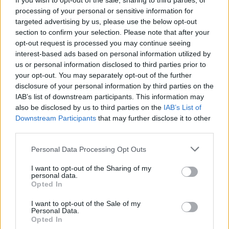
If you wish to opt-out of the sale, sharing to third parties, or
A legendás hard rock zenekar alapítója már egy éve küzdött
processing of your personal or sensitive information for
a rákkal. Úgy tűnt, sikerül úrrá lennie a kóron, de az tragikus
targeted advertising by us, please use the below opt-out
gyorsasággal végzett vele.
section to confirm your selection. Please note that after your
opt-out request is processed you may continue seeing
interest-based ads based on personal information utilized by
us or personal information disclosed to third parties prior to
tovább
your opt-out. You may separately opt-out of the further
disclosure of your personal information by third parties on the
IAB’s list of downstream participants. This information may
also be disclosed by us to third parties on the
IAB’s List of
Downstream Participants
that may further disclose it to other
third parties.
Please note that this website/app uses one or more Google
Personal Data Processing Opt Outs
services and may gather and store information including but
not limited to your visit or usage behaviour. You may click to
I want to opt-out of the Sharing of my
personal data.
grant or deny consent to Google and its third-party tags to
Opted In
use your data for below specified purposes in below Google
consent section.
Közös zenekarban a Deep Purple és a Black
I want to opt-out of the Sale of my
Personal Data.
Sabbath tagjai
Opted In
2011. 05. 08.
|
Kultúrpart