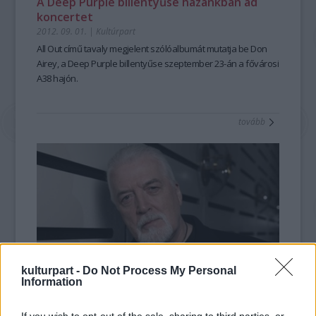
A Deep Purple billentyűse hazánkban ad
koncertet
2012. 09. 01.
|
Kultúrpart
All Out című tavaly megjelent szólóalbumát mutatja be Don
Airey, a Deep Purple billentyűse szeptember 23-án a fővárosi
A38 hajón.
tovább
kulturpart -
Do Not Process My Personal
Information
Meghalt Jon Lord, a Deep Purple billentyűse
2012. 07. 17.
|
Kultúrpart