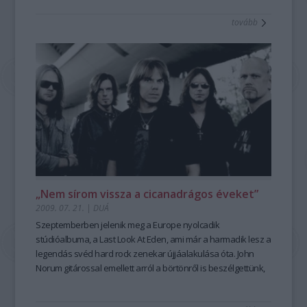
tovább
„Nem sírom vissza a cicanadrágos éveket”
2009. 07. 21.
|
DUÁ
Szeptemberben jelenik meg a Europe nyolcadik
stúdióalbuma, a Last Look At Eden, ami már a harmadik lesz a
legendás svéd hard rock zenekar újjáalakulása óta. John
Norum gitárossal emellett arról a börtönről is beszélgettünk,
melybe a The Final Countdown zárta annak idején az
eredetileg jóval keményebb hangzású ötöst.