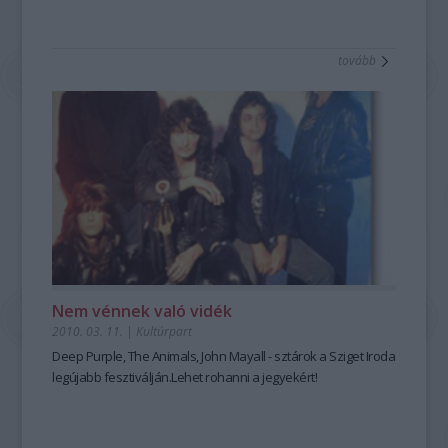
tovább
Nem vénnek való vidék
2010. 03. 11.
|
Kultúrpart
Deep Purple, The Animals, John Mayall - sztárok a Sziget Iroda
legújabb fesztiválján.Lehet rohanni a jegyekért!