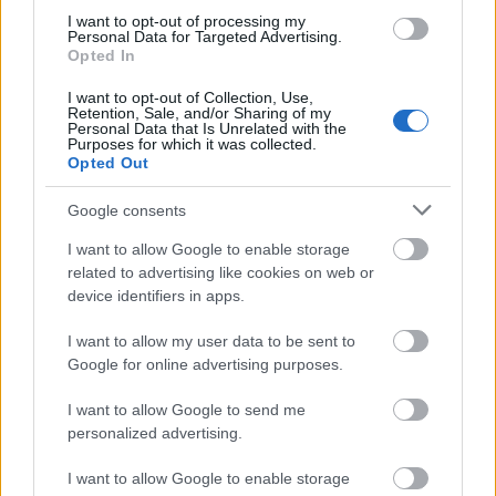
A Deep Purple és a Black Sabbath tagjai, Ian Gillan és Tony
I want to opt-out of processing my
Iommi WhoCares néven közös zenekart alapított, első
Personal Data for Targeted Advertising.
Opted In
kislemezük eladásból származó bevételüket pedig egy
örmény zeneiskolának ajánlották fel.
I want to opt-out of Collection, Use,
Retention, Sale, and/or Sharing of my
Personal Data that Is Unrelated with the
tovább
Purposes for which it was collected.
Opted Out
Google consents
I want to allow Google to enable storage
related to advertising like cookies on web or
device identifiers in apps.
I want to allow my user data to be sent to
Google for online advertising purposes.
Medvegyev rockerekkel teázott
I want to allow Google to send me
2011. 03. 24.
|
Kultúrpart
personalized advertising.
Rezidenciáján látta vendégül Dmitrij Medvegyev orosz elnök
a Deep Purple zenekart.
I want to allow Google to enable storage