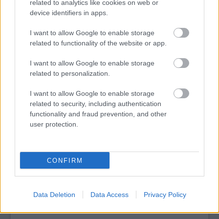
related to analytics like cookies on web or
device identifiers in apps.
I want to allow Google to enable storage
related to functionality of the website or app.
tovább
I want to allow Google to enable storage
related to personalization.
I want to allow Google to enable storage
related to security, including authentication
functionality and fraud prevention, and other
user protection.
CONFIRM
Kolbász, pálinka és Takáts Tamás - újabb
nevek a Stargarden programjában
2010. 04. 19.
|
Kultúrpart
Data Deletion
Data Access
Privacy Policy
A zenei fesztivál gasztro részleggel is bővül, lesz itt csabai,
meg jó sok pálinka.