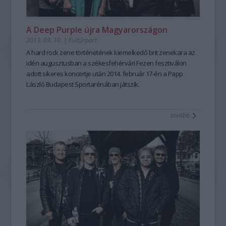
A Deep Purple újra Magyarországon
2013. 09. 10.
|
Kultúrpart
A
hard rock
zene történetének kiemelkedő brit zenekara az
idén augusztusban a székesfehérvári Fezen fesztiválon
adott sikeres koncertje után
2014. február 17-én a Papp
László Budapest Sportarénában
játszik.
tovább