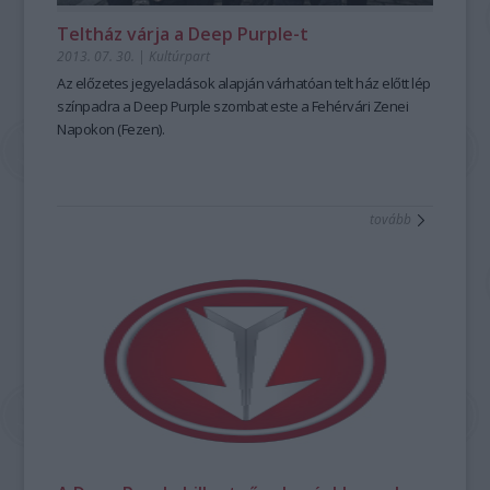
Teltház várja a Deep Purple-t
2013. 07. 30.
|
Kultúrpart
Az előzetes jegyeladások alapján várhatóan
telt ház előtt lép
színpadra a Deep Purple
szombat este a Fehérvári Zenei
Napokon (
Fezen
).
tovább