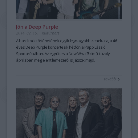
Jön a Deep Purple
2014. 02. 15.
|
Kultúrpart
A hard rock történetének egyik legnagyobb zenekara, a 46
éves
Deep Purple
koncertezik
hétfőn
a
Papp László
Sportarénában
. Az együttes a
Now What?!
című, tavaly
áprilisban megjelent lemezéről is játszik majd.
tovább