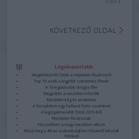
tovább
KÖVETKEZŐ OLDAL
Legolvasottabb
Megdöbbentő fotók a néptelen fővárosról
Top 10: ezek a legjobb szerelmes filmek
A 10 legütősebb drogos film
Megjöttek a meztelen hősnők
Meztelenség és anatómia
A forradalom egy holland fotós szemével
A legizgalmasabb fotók 2015-ből
Meztelen fővárosiak
Készülőben a nagy meztelen album
Nézd meg a 48-as szabadságharc hőseiről készült
fotókat!