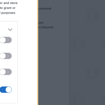
er and store
elenség és anatómia
to grant or
rradalom egy holland fotós szemével
ed purposes
izgalmasabb fotók 2015-ből
elen fővárosiak
ülőben a nagy meztelen album
 meg a 48-as szabadságharc hőseiről
lt fotókat!
vél feliratkozás