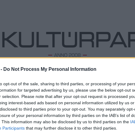
 -
Do Not Process My Personal Information
ODALOM
ZENE
TÁNC
FOLK
KÉPZŐ
PODCA
to opt-out of the sale, sharing to third parties, or processing of your per
formation for targeted advertising by us, please use the below opt-out s
r selection. Please note that after your opt-out request is processed y
eing interest-based ads based on personal information utilized by us or
Újra színpadon Eötvös Péter utolsó
L
disclosed to third parties prior to your opt-out. You may separately opt-
operája, a Valuska
losure of your personal information by third parties on the IAB’s list of
Megd
2025. 10. 09.
|
Kultúrpart
Top 1
. This information may also be disclosed by us to third parties on the
IA
Két év szünet után ismét látható Eötvös Péter egyetlen
A 10 
Participants
that may further disclose it to other third parties.
magyar nyelvű operája, a
Valuska
. A Varga Bence
Megj