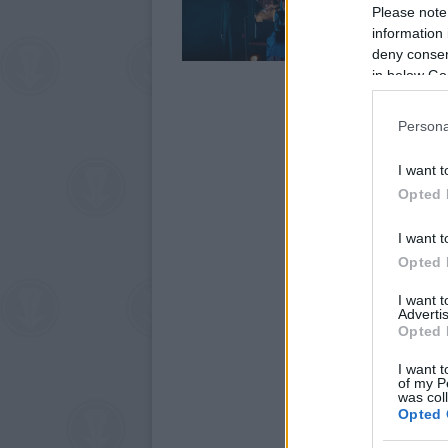
Please note
information 
deny consent
in below Go
Persona
I want t
Opted 
I want t
Opted 
I want 
Advertis
Opted 
I want t
of my P
was col
Opted 