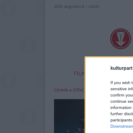
2026. augusztus 8. – László
kulturpart
FILM
SZÍNHÁZ
IR
If you wish 
sensitive in
Címkék
»
Eiffel_Műhelyház
confirm you
continue se
information 
further disc
participants
Downstream 