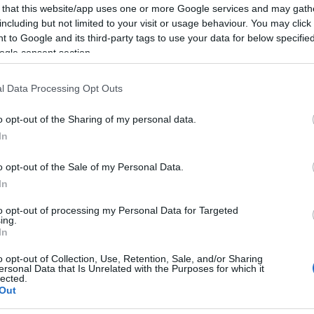
rendezésében készült, nemzetközi díjjal elismert előadás
 that this website/app uses one or more Google services and may gath
Mezt
a zeneszerző halála óta először kerül újra színpadra.
including but not limited to your visit or usage behaviour. You may click 
A fo
tovább
 to Google and its third-party tags to use your data for below specifi
A leg
ogle consent section.
Mezt
Kész
Nézd
l Data Processing Opt Outs
készü
Hírle
o opt-out of the Sharing of my personal data.
In
o opt-out of the Sale of my Personal Data.
In
to opt-out of processing my Personal Data for Targeted
ing.
In
o opt-out of Collection, Use, Retention, Sale, and/or Sharing
ersonal Data that Is Unrelated with the Purposes for which it
lected.
Out