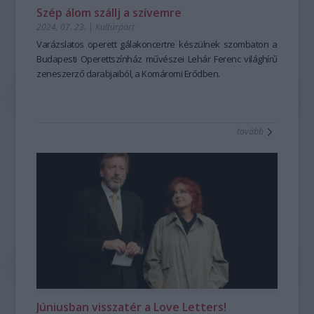
Szép álom szállj a szívemre
2024. 07. 23.
|
Kultúrpart
Varázslatos operett gálakoncertre készülnek szombaton a
Budapesti Operettszínház művészei Lehár Ferenc világhírű
zeneszerző darabjaiból, a Komáromi Erődben.
tovább
Júniusban visszatér a Love Letters!