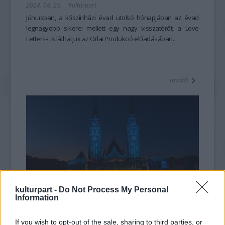
2024. 04. 25.
|
Kultúrpart
Júniusban, a kőszínházi évad utolsó hónapjában az évad
legnagyobb sikerei mellett egy nagy visszatérőt, a Love
Letters-t is láthatjuk az Orlai Produkció előadásában.
tovább
kulturpart -
Do Not Process My Personal
Information
Hét előadás érkezik idén a Szegedi
Szabadtéri Játékok újszegedi színpadára
If you wish to opt-out of the sale, sharing to third parties, or