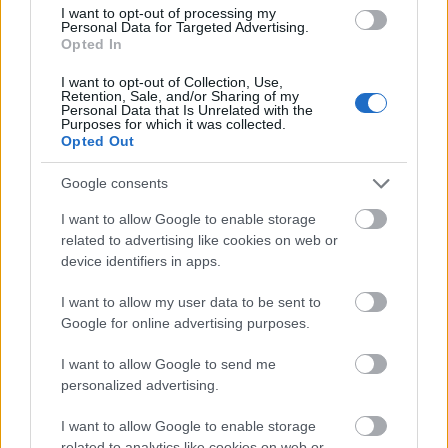
Hamarosan kezdetét veszi a Bethlen Téri Színház családi
I want to opt-out of processing my
eseménysorozata, ahol mesés gyerekelőadásokkal,
Personal Data for Targeted Advertising.
kakaóval és kézműves-foglalkozásokkal várják a színházi
Opted In
élményekre vágyó családokat.
I want to opt-out of Collection, Use,
Retention, Sale, and/or Sharing of my
tovább
Personal Data that Is Unrelated with the
Purposes for which it was collected.
Opted Out
Google consents
I want to allow Google to enable storage
related to advertising like cookies on web or
device identifiers in apps.
I want to allow my user data to be sent to
Google for online advertising purposes.
Vörösmarty Mihály klasszikusa
I want to allow Google to send me
Székesfehérváron
personalized advertising.
2024. 01. 31.
|
Kultúrpart
A székesfehérvári Vörösmarty Színház február 3-án mutatja
I want to allow Google to enable storage
be a Csongor és Tünde előadását, a színház névadójának
related to analytics like cookies on web or