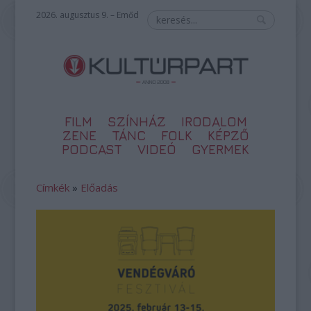
2026. augusztus 9. – Emőd
FILM
SZÍNHÁZ
IRODALOM
ZENE
TÁNC
FOLK
KÉPZŐ
PODCAST
VIDEÓ
GYERMEK
Címkék
»
Előadás