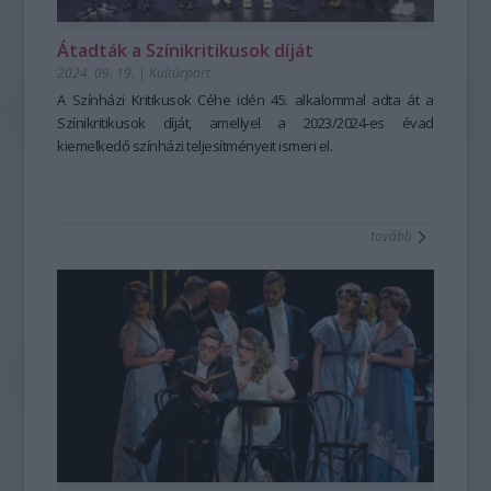
Átadták a Színikritikusok díját
2024. 09. 19.
|
Kultúrpart
A Színházi Kritikusok Céhe idén 45. alkalommal adta át a
Színikritikusok díját, amellyel a 2023/2024-es évad
kiemelkedő színházi teljesítményeit ismeri el.
tovább