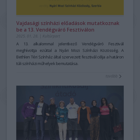
Vajdasági színházi előadások mutatkoznak
be a 13. Vendégváró Fesztiválon
2025. 01. 28.
|
Kultúrpart
A 13. alkalommal jelentkező Vendégváró Fesztivál
meghívottja ezúttal a Nyári Mozi Színházi Közösség. A
Bethlen Téri Színház által szervezett fesztivál célja a határon
túli színházi műhelyek bemutatása.
tovább