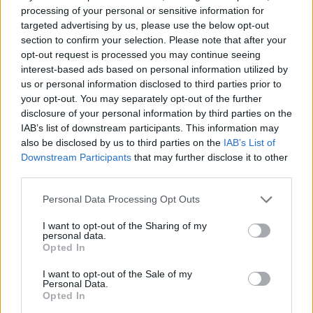
2024. 03. 04.
|
Kultúrpart
processing of your personal or sensitive information for
Minden eddiginél több, összesen hét színházi előadás
targeted advertising by us, please use the below opt-out
érkezik idén a Szegedi Szabadtéri Játékok újszegedi
section to confirm your selection. Please note that after your
színpadára. Több vígjáték, musical, opera- és néptánc-est is
opt-out request is processed you may continue seeing
várja hétvégente a nézőket.
interest-based ads based on personal information utilized by
us or personal information disclosed to third parties prior to
tovább
your opt-out. You may separately opt-out of the further
disclosure of your personal information by third parties on the
IAB’s list of downstream participants. This information may
also be disclosed by us to third parties on the
IAB’s List of
Downstream Participants
that may further disclose it to other
third parties.
Please note that this website/app uses one or more Google
Personal Data Processing Opt Outs
services and may gather and store information including but
not limited to your visit or usage behaviour. You may click to
I want to opt-out of the Sharing of my
personal data.
grant or deny consent to Google and its third-party tags to
Opted In
use your data for below specified purposes in below Google
Családi - és gyerekelőadások a Bethlen Téri
consent section.
I want to opt-out of the Sale of my
Színházban
Personal Data.
Opted In
2024. 02. 06.
|
Kultúrpart