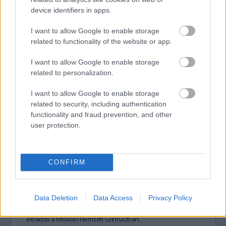
klasszikusát.
device identifiers in apps.
I want to allow Google to enable storage
tovább
related to functionality of the website or app.
I want to allow Google to enable storage
related to personalization.
I want to allow Google to enable storage
related to security, including authentication
functionality and fraud prevention, and other
user protection.
CONFIRM
Kulisszák hete a Miskolci Nemzeti
Színházban
2023. 11. 15.
|
Kultúrpart
Ezen a héten még két alkalommal lesz lehetősége a
Data Deletion
Data Access
Privacy Policy
közönségnek bepillantani abba, hogyan is készül egy
előadás a Miskolci Nemzeti Színházban.