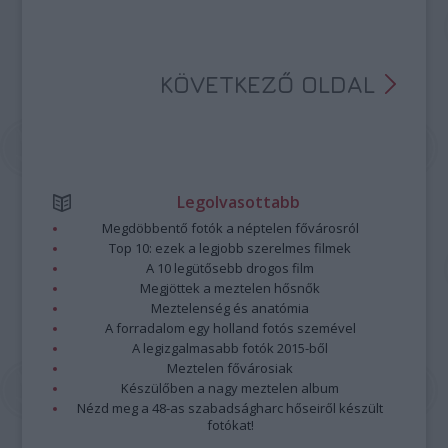
KÖVETKEZŐ OLDAL
Legolvasottabb
Megdöbbentő fotók a néptelen fővárosról
Top 10: ezek a legjobb szerelmes filmek
A 10 legütősebb drogos film
Megjöttek a meztelen hősnők
Meztelenség és anatómia
A forradalom egy holland fotós szemével
A legizgalmasabb fotók 2015-ből
Meztelen fővárosiak
Készülőben a nagy meztelen album
Nézd meg a 48-as szabadságharc hőseiről készült
fotókat!