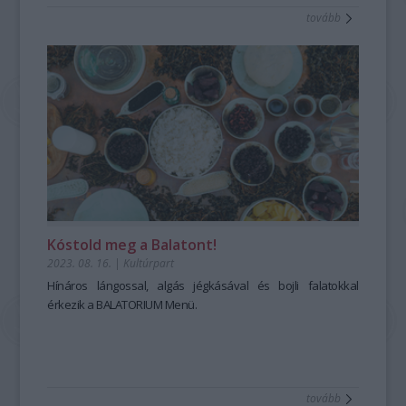
tovább
Kóstold meg a Balatont!
2023. 08. 16.
|
Kultúrpart
Hínáros lángossal, algás jégkásával és bojli falatokkal
érkezik a BALATORIUM Menü.
tovább