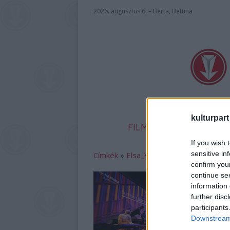
2026. augusztus 6. – Berta, Bettina
kulturpart
FILM
SZÍNHÁZ
IR
If you wish 
sensitive in
Címkék
»
Elsa_Valle
confirm you
continue se
information 
further disc
participants
Downstream 