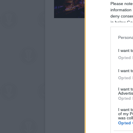
Please note
information 
deny consent
in below Go
Persona
I want t
Opted 
I want t
Opted 
I want 
Advertis
Opted 
I want t
of my P
was col
Opted 