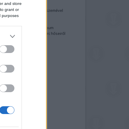
er and store
elenség és anatómia
to grant or
rradalom egy holland fotós szemével
ed purposes
izgalmasabb fotók 2015-ből
elen fővárosiak
ülőben a nagy meztelen album
 meg a 48-as szabadságharc hőseiről
lt fotókat!
vél feliratkozás