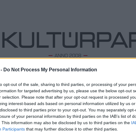
 -
Do Not Process My Personal Information
ODALOM
ZENE
TÁNC
FOLK
KÉPZŐ
PODCA
to opt-out of the sale, sharing to third parties, or processing of your per
formation for targeted advertising by us, please use the below opt-out s
r selection. Please note that after your opt-out request is processed y
eing interest-based ads based on personal information utilized by us or
A nyár ritmusai a BJC-ben
L
disclosed to third parties prior to your opt-out. You may separately opt-
2025. 07. 02.
|
Kultúrpart
losure of your personal information by third parties on the IAB’s list of
Megd
A Budapest Jazz Club nyáron is gondoskodik arról, hogy a
Top 1
. This information may also be disclosed by us to third parties on the
IA
jazzrajongók ne maradjanak élmények nélkül. Különleges
A 10 
Participants
that may further disclose it to other third parties.
formációk, izgalmas fellépők és örömzenélések várják a
Megj