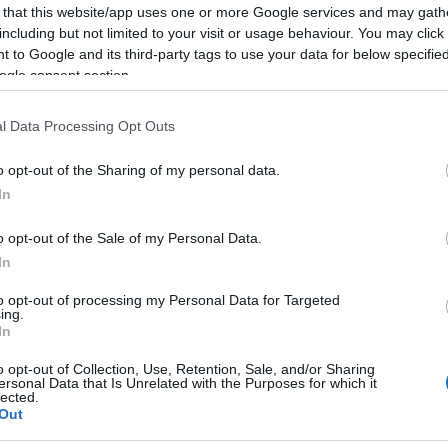
közönséget – mert a jazznek nyáron is dübörögnie kell.
 that this website/app uses one or more Google services and may gath
Mezt
including but not limited to your visit or usage behaviour. You may click 
A fo
tovább
 to Google and its third-party tags to use your data for below specifi
A leg
ogle consent section.
Mezt
Kész
Nézd
l Data Processing Opt Outs
készü
Hírle
o opt-out of the Sharing of my personal data.
In
o opt-out of the Sale of my Personal Data.
In
to opt-out of processing my Personal Data for Targeted
ing.
In
o opt-out of Collection, Use, Retention, Sale, and/or Sharing
ersonal Data that Is Unrelated with the Purposes for which it
lected.
Out