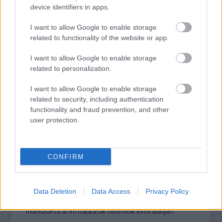
köszönhetően mindegyiket megismerhetik az olvasók.
device identifiers in apps.
I want to allow Google to enable storage
related to functionality of the website or app.
tovább
I want to allow Google to enable storage
related to personalization.
I want to allow Google to enable storage
related to security, including authentication
functionality and fraud prevention, and other
user protection.
CONFIRM
Az FBI kergette a halálba Hemingway-t
2011. 07. 04.
|
Kultúrpart
Ernest Hemingway-t az állandó FBI-megfigyelés kergette az
Data Deletion
Data Access
Privacy Policy
öngyilkosságba
–
állította a Nobel-díjas író közeli barátja és
munkatársa az író halálának ötvenedik évfordulóján.