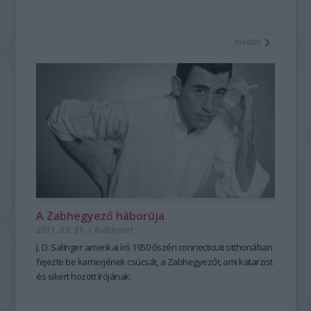
tovább
A Zabhegyező háborúja
2011. 03. 31.
|
Kultúrpart
J. D. Salinger amerikai író 1950 őszén connecticuti otthonában
fejezte be karrierjének csúcsát, a Zabhegyezőt, ami katarzist
és sikert hozott írójának.