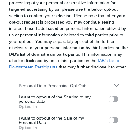
processing of your personal or sensitive information for
2013. 05. 08.
|
Kultúrpart
targeted advertising by us, please use the below opt-out
Az amerikaiak által eddig soha nem látott dokumentumok és
section to confirm your selection. Please note that after your
feljegyzések kerülnek át a világhírű író
kubai otthonából
a
opt-out request is processed you may continue seeing
bostoni
Kennedy-könyvtárba.
interest-based ads based on personal information utilized by
us or personal information disclosed to third parties prior to
your opt-out. You may separately opt-out of the further
tovább
disclosure of your personal information by third parties on the
IAB’s list of downstream participants. This information may
also be disclosed by us to third parties on the
IAB’s List of
Downstream Participants
that may further disclose it to other
third parties.
Please note that this website/app uses one or more Google
Personal Data Processing Opt Outs
services and may gather and store information including but
not limited to your visit or usage behaviour. You may click to
I want to opt-out of the Sharing of my
personal data.
grant or deny consent to Google and its third-party tags to
Opted In
use your data for below specified purposes in below Google
consent section.
I want to opt-out of the Sale of my
Fiatalság, bolondság
Personal Data.
2013. 03. 29.
|
Kultúrpart
Opted In
Az ifjú
Samuel Beckett
„Harry Potter-szemüvege”, a 14 éves