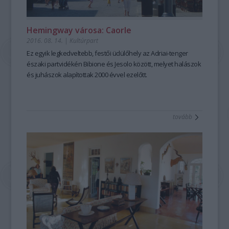
Hemingway városa: Caorle
2016. 08. 14.
|
Kultúrpart
Ez egyik legkedveltebb, festői üdülőhely az Adriai-tenger
északi partvidékén Bibione és Jesolo között, melyet halászok
és juhászok alapítottak 2000 évvel ezelőtt.
tovább