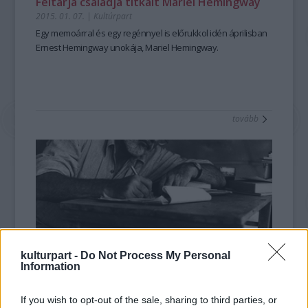
Feltárja családja titkait Mariel Hemingway
2015. 01. 07.
|
Kultúrpart
Egy
memoárral
és egy
regénnyel
is előrukkol idén áprilisban
Ernest Hemingway unokája, Mariel Hemingway.
tovább
kulturpart -
Do Not Process My Personal
Information
Hemingway eddig ismeretlen kéziratai
If you wish to opt-out of the sale, sharing to third parties, or
láttak napvilágot