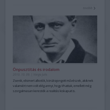
tovább
Önpusztítás és irodalom
2010. 10. 09.
|
Varga Julis
Zsenik, elismert alkotók, körülrajongott művészek, akiknek
valamiért nem volt elég annyi, hogy írhattak, emellett még
szorgalmasan keresték a realitás kiskapuit is.