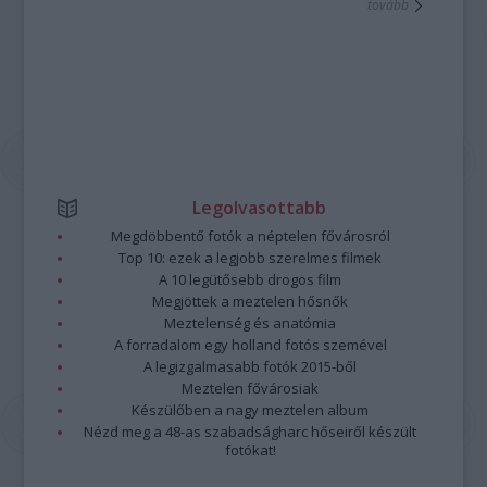
tovább
Legolvasottabb
Megdöbbentő fotók a néptelen fővárosról
Top 10: ezek a legjobb szerelmes filmek
A 10 legütősebb drogos film
Megjöttek a meztelen hősnők
Meztelenség és anatómia
A forradalom egy holland fotós szemével
A legizgalmasabb fotók 2015-ből
Meztelen fővárosiak
Készülőben a nagy meztelen album
Nézd meg a 48-as szabadságharc hőseiről készült
fotókat!