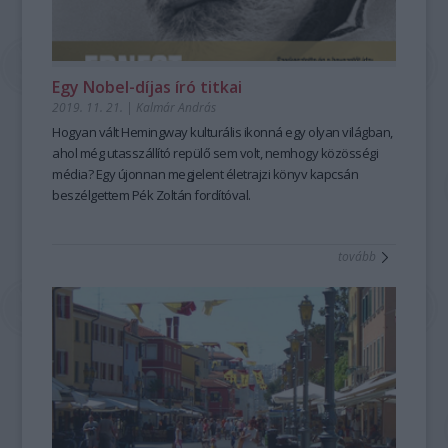
Egy Nobel-díjas író titkai
2019. 11. 21.
|
Kalmár András
Hogyan vált Hemingway kulturális ikonná egy olyan világban,
ahol még utasszállító repülő sem volt, nemhogy közösségi
média? Egy újonnan megjelent életrajzi könyv kapcsán
beszélgettem Pék Zoltán fordítóval.
tovább