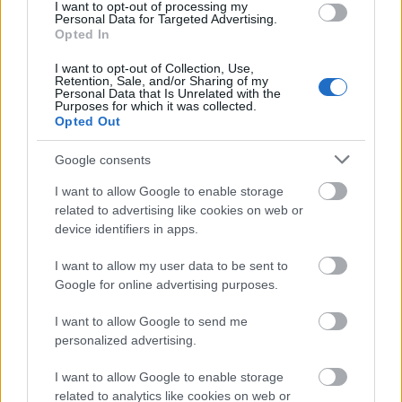
I want to opt-out of processing my
Virginia Woolf
álmatag tekintete,
Salinger elálló fülei
a gimis
Personal Data for Targeted Advertising.
évkönyvben, a
tini Allen Ginsberg
fülig érő vigyora: sose
Opted In
gondoltuk volna, hogy egyszer ők is ugyanolyan kamaszok
voltak, mint mi.
I want to opt-out of Collection, Use,
Retention, Sale, and/or Sharing of my
Personal Data that Is Unrelated with the
tovább
Purposes for which it was collected.
Opted Out
Google consents
I want to allow Google to enable storage
related to advertising like cookies on web or
device identifiers in apps.
I want to allow my user data to be sent to
Google for online advertising purposes.
I want to allow Google to send me
Hemingway 47 végű műve
personalized advertising.
2012. 07. 07.
|
Kultúrpart
Ernest Hemingway 47 befejezést írt
A búcsú a fegyverektől
I want to allow Google to enable storage
című mesterművéhez, most az író örököseinek
related to analytics like cookies on web or