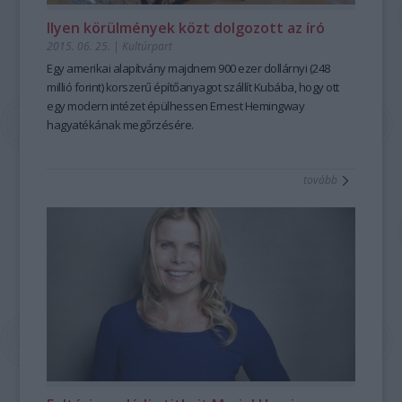
Ilyen körülmények közt dolgozott az író
2015. 06. 25.
|
Kultúrpart
Egy amerikai alapítvány majdnem 900 ezer dollárnyi (248
millió forint) korszerű építőanyagot szállít
Kubá
ba, hogy ott
egy
modern intézet
épülhessen
Ernest Hemingway
hagyatékának
megőrzésére.
tovább