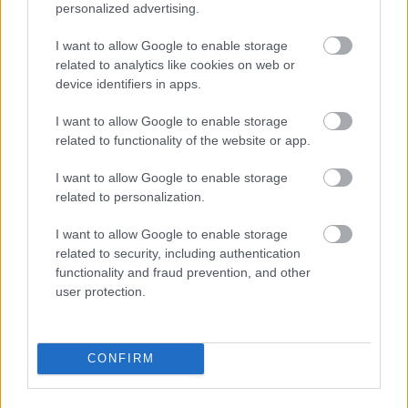
personalized advertising.
2012. 06. 22.
|
Kultúrpart
A Szívlapát Alapítvány
Jövő/Menő
programja keretében
július
I want to allow Google to enable storage
6-7-8-án
fesztivált rendez a Mezőcsáti kistérségben, melynek
related to analytics like cookies on web or
egyik fénypontja a különleges koncertek és programok
device identifiers in apps.
mellett a WWF Magyarország által szervezett
Nagy Ugrás
lesz.
I want to allow Google to enable storage
related to functionality of the website or app.
tovább
I want to allow Google to enable storage
related to personalization.
I want to allow Google to enable storage
related to security, including authentication
functionality and fraud prevention, and other
user protection.
Legolvasottabb
Megdöbbentő fotók a néptelen fővárosról
Top 10: ezek a legjobb szerelmes filmek
CONFIRM
A 10 legütősebb drogos film
Megjöttek a meztelen hősnők