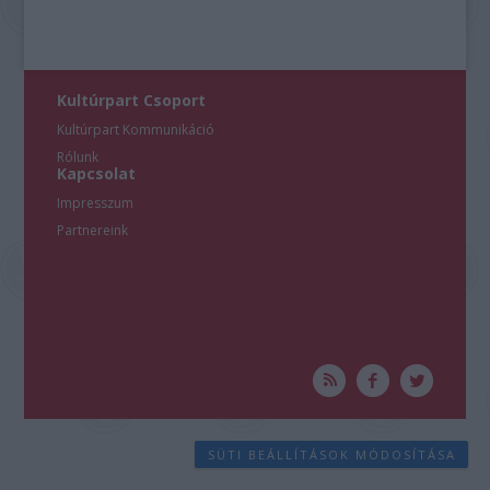
Kultúrpart Csoport
Kultúrpart Kommunikáció
Rólunk
Kapcsolat
Impresszum
Partnereink
SÜTI BEÁLLÍTÁSOK MÓDOSÍTÁSA