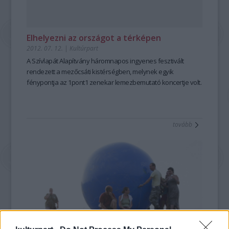
Elhelyezni az országot a térképen
2012. 07. 12.
|
Kultúrpart
A Szívlapát Alapítvány háromnapos ingyenes fesztivált
rendezett a mezőcsáti kistérségben, melynek egyik
fénypontja az 1pont1 zenekar lemezbemutató koncertje volt.
tovább