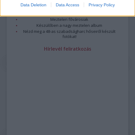
Meztelenség és anatómia
Data Deletion
Data Access
Privacy Policy
A forradalom egy holland fotós szemével
A legizgalmasabb fotók 2015-ből
Meztelen fővárosiak
Készülőben a nagy meztelen album
Nézd meg a 48-as szabadságharc hőseiről készült
fotókat!
Hírlevél feliratkozás