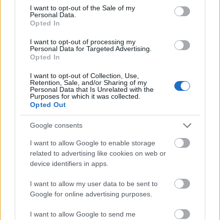
consent section.
Szedjük a sátorfánkat
I want to opt-out of the Sale of my
Personal Data.
2012. 06. 29.
|
Kultúrpart
Opted In
Azzal lehet vitatkozni, hogy az életben a legjobb dolgok
ingyen vannak, de azzal nem, hogy egy színvonalas és
I want to opt-out of processing my
Personal Data for Targeted Advertising.
belépődíj nélküli fesztivál az élményszerzés és a nyaralás
Opted In
egyik legkiválóbb formája.
I want to opt-out of Collection, Use,
Retention, Sale, and/or Sharing of my
Personal Data that Is Unrelated with the
tovább
Purposes for which it was collected.
Opted Out
Google consents
I want to allow Google to enable storage
related to advertising like cookies on web or
device identifiers in apps.
I want to allow my user data to be sent to
Google for online advertising purposes.
Nagy buli a kistérségben
I want to allow Google to send me