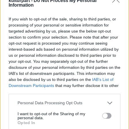
kulturpart -
Do Not Process My Personal
Information
Egy önkéntes vallomásai
If you wish to opt-out of the sale, sharing to third parties, or
2012. 07. 10.
|
Kultúrpart
processing of your personal or sensitive information for
Hol az a fesztivál, ahol a sör sehol nem kerül többe, mint
targeted advertising by us, please use the below opt-out
háromszáz forint, a programok ingyenesek, az iszonyú
section to confirm your selection. Please note that after your
meleget pedig néha megszakítja egy-egy hirtelen jött zivatar?
opt-out request is processed you may continue seeing
interest-based ads based on personal information utilized by
us or personal information disclosed to third parties prior to
your opt-out. You may separately opt-out of the further
tovább
disclosure of your personal information by third parties on the
IAB’s list of downstream participants. This information may
also be disclosed by us to third parties on the
IAB’s List of
Downstream Participants
that may further disclose it to other
third parties.
Please note that this website/app uses one or more Google
Personal Data Processing Opt Outs
services and may gather and store information including but
not limited to your visit or usage behaviour. You may click to
I want to opt-out of the Sharing of my
personal data.
grant or deny consent to Google and its third-party tags to
Opted In
use your data for below specified purposes in below Google