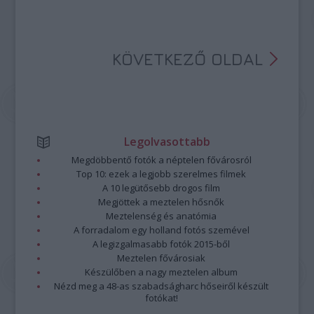
KÖVETKEZŐ OLDAL
Legolvasottabb
Megdöbbentő fotók a néptelen fővárosról
Top 10: ezek a legjobb szerelmes filmek
A 10 legütősebb drogos film
Megjöttek a meztelen hősnők
Meztelenség és anatómia
A forradalom egy holland fotós szemével
A legizgalmasabb fotók 2015-ből
Meztelen fővárosiak
Készülőben a nagy meztelen album
Nézd meg a 48-as szabadságharc hőseiről készült
fotókat!