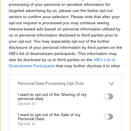
Dalszöveg készült a furcsa nevű Facebook-felhasználókból.
processing of your personal or sensitive information for
Bob Dylan
egyik száma és a dalhoz tartozó videóklip ihlette a
targeted advertising by us, please use the below opt-out
kreatív feldolgozást, a
Subterranean Facebook Blues
t.
section to confirm your selection. Please note that after your
opt-out request is processed you may continue seeing
interest-based ads based on personal information utilized by
us or personal information disclosed to third parties prior to
tovább
your opt-out. You may separately opt-out of the further
disclosure of your personal information by third parties on the
IAB’s list of downstream participants. This information may
also be disclosed by us to third parties on the
IAB’s List of
Downstream Participants
that may further disclose it to other
third parties.
Please note that this website/app uses one or more Google
Personal Data Processing Opt Outs
services and may gather and store information including but
not limited to your visit or usage behaviour. You may click to
I want to opt-out of the Sharing of my
personal data.
grant or deny consent to Google and its third-party tags to
Opted In
use your data for below specified purposes in below Google
Pornográfia a neten: cenzúrázták az
consent section.
I want to opt-out of the Sale of my
erotikát
Personal Data.
Opted In
2015. 03. 11.
|
Kultúrpart