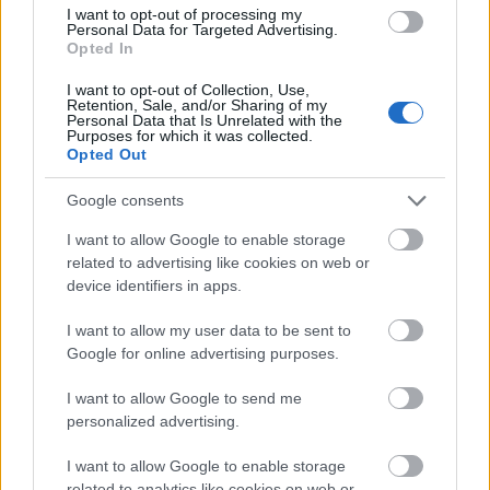
A
Facebook pornográfia tartalom
ra hivatkozva eltüntette
I want to opt-out of processing my
Gustave Courbet
A világ eredete
című
festmény
ét, amit egy
Personal Data for Targeted Advertising.
francia tanár posztolt a közösségi oldalon.
Opted In
I want to opt-out of Collection, Use,
Retention, Sale, and/or Sharing of my
tovább
Personal Data that Is Unrelated with the
Purposes for which it was collected.
Opted Out
Google consents
I want to allow Google to enable storage
related to advertising like cookies on web or
device identifiers in apps.
I want to allow my user data to be sent to
Google for online advertising purposes.
Az ebola ellen harcol Zuckerberg
I want to allow Google to send me
2014. 10. 17.
|
Kultúrpart
personalized advertising.
A Facebook-alapító Mark Zuckerberg és felesége, Priscilla
Chan
25 millió dollárt ajánlott fel
az
amerikai járványügyi
I want to allow Google to enable storage
hatóság
(CDC) részére az elsősorban Nyugat-Afrikát sújtó
related to analytics like cookies on web or