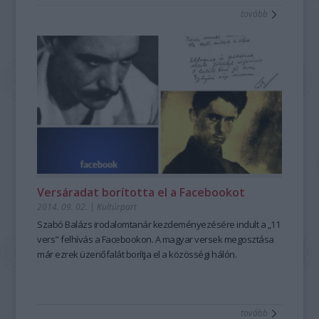
tovább
Versáradat borította el a Facebookot
2014. 09. 02.
|
Kultúrpart
Szabó Balázs irodalomtanár
kezdeményezésére indult a „
11
vers
" felhívás a Facebookon. A magyar versek megosztása
már
ezrek üzenőfalá
t borítja el a közösségi hálón.
tovább