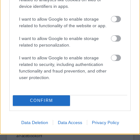
ebolajárvány elleni küzdelemre.
device identifiers in apps.
I want to allow Google to enable storage
tovább
related to functionality of the website or app.
I want to allow Google to enable storage
related to personalization.
I want to allow Google to enable storage
related to security, including authentication
functionality and fraud prevention, and other
user protection.
CONFIRM
Örömhír: lesz új Twilight!
2014. 10. 02.
|
Kultúrpart
Éljen, éljen! Akik kiüresedni érezték az életüket a vámpírfiú és
az emberlány
történetének lezárultával,
most
Data Deletion
Data Access
Privacy Policy
fellélegezhetnek, jön ugyanis a
folytatás,
és nem is akárhol:
a Facebookon!