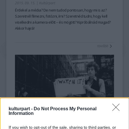
2015. 09. 15.
|
Kultúrpart
Érdekel a
média
? De nem tudod pontosan, hogy mi is az?
Szeretnél
filmezni, fotózni, írni?
Szeretnéd tudni, hogy kell
viselkedni a
kamera
előtt – és mögött?
Kipróbálnád magad?
Akkor hajrá!
tovább
kulturpart -
Do Not Process My Personal
Information
Rendkívüli videó terjed a facebookosokról!
2015. 06. 21.
|
Kultúrpart
If you wish to opt-out of the sale, sharing to third parties, or