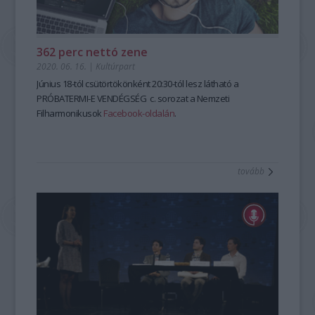
362 perc nettó zene
2020. 06. 16.
|
Kultúrpart
Június 18-tól csütörtökönként 20:30-tól lesz látható a
PRÓBATERMI-E VENDÉGSÉG c. sorozat a Nemzeti
Filharmonikusok
Facebook-oldalán
.
tovább