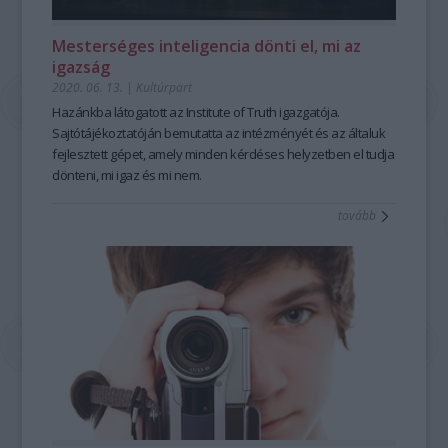
Mesterséges inteligencia dönti el, mi az
igazság
2020. 06. 13.
|
Kultúrpart
Hazánkba látogatott az Institute of Truth igazgatója.
Sajtótájékoztatóján bemutatta az intézményét és az általuk
fejlesztett gépet, amely minden kérdéses helyzetben el tudja
dönteni, mi igaz és mi nem.
tovább