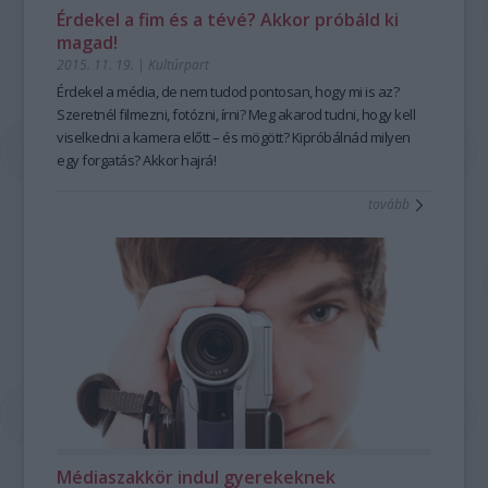
Érdekel a fim és a tévé? Akkor próbáld ki
magad!
2015. 11. 19.
|
Kultúrpart
Érdekel
a média
, de nem tudod pontosan, hogy mi is az?
Szeretnél
filmezni, fotózni, írni?
Meg akarod tudni, hogy kell
viselkedni a
kamera
előtt – és mögött?
Kipróbálnád milyen
egy forgatás?
Akkor hajrá!
tovább
Médiaszakkör indul gyerekeknek