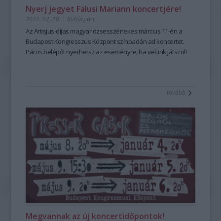
Nyerj jegyet Falusi Mariann koncertjére!
2022. 02. 10.
|
Kultúrpart
Az Artisjus-díjas magyar dzsesszénekes március 11-én a
Budapest Kongresszus Központ színpadán ad koncertet.
Páros belépőt nyerhetsz az eseményre, ha velünk játszol!
tovább
Megvannak az új koncertidőpontok!