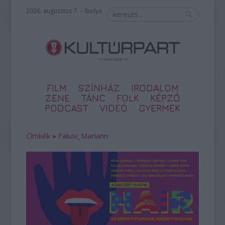
2026. augusztus 7. – Ibolya
FILM
SZÍNHÁZ
IRODALOM
ZENE
TÁNC
FOLK
KÉPZŐ
PODCAST
VIDEÓ
GYERMEK
Címkék
»
Falusi_Mariann