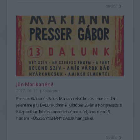
tovább
Jön Marikanéni!
2017. 10. 13.
|
Kultúrpart
Presser Gábor és Falusi Mariann első közös lemeze idén
jelent meg 13 DALUNK címmel. Október 28-án a Kongresszusi
Központban közös koncerten lépnek fel, ahol nem 13,
hanem HÚSZEGYNÉHÁNY DALUK hangzik el.
tovább