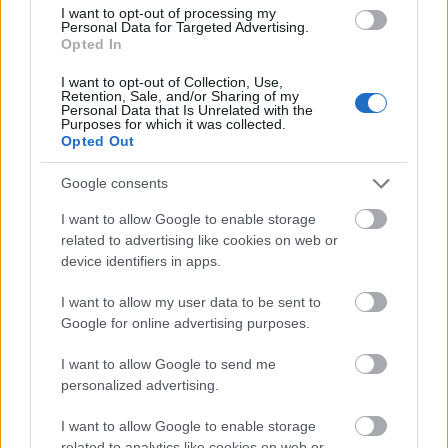
töretlenül sikeres kéttagú szupergroup. Mi lehet a titkuk?
I want to opt-out of processing my
Beszélgetésünkből (talán?) kiderül...
Personal Data for Targeted Advertising.
Opted In
I want to opt-out of Collection, Use,
Retention, Sale, and/or Sharing of my
tovább
Personal Data that Is Unrelated with the
Purposes for which it was collected.
Opted Out
Google consents
I want to allow Google to enable storage
related to advertising like cookies on web or
device identifiers in apps.
I want to allow my user data to be sent to
Google for online advertising purposes.
Presser, a koncert előtt
I want to allow Google to send me
2018. 10. 10.
|
Kultúrpart
personalized advertising.
Mi történik amikor a legnagyobb magyar énekesek és
muzsikusok együtt fújhatják a dallamot?
I want to allow Google to enable storage
related to analytics like cookies on web or