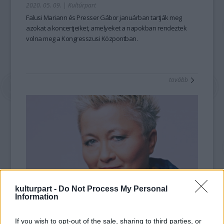
2020. 05. 09.
|
Kultúrpart
Falusi Mariann és Presser Gábor januárban tartják meg
azokat a koncertjeiket, amelyeket a napokban rendeztek
volna meg a Kongresszusi Központban.
tovább
kulturpart -
Do Not Process My Personal
Information
Falusi Mariann darabjai
2019. 12. 23.
|
Kultúrpart
If you wish to opt-out of the sale, sharing to third parties, or