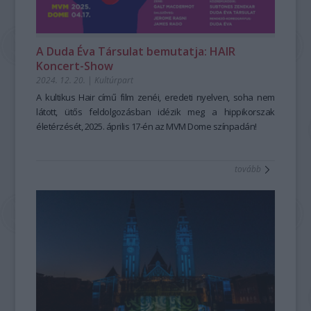
A Duda Éva Társulat bemutatja: HAIR
Koncert-Show
2024. 12. 20.
|
Kultúrpart
A kultikus Hair című film zenéi, eredeti nyelven, soha nem
látott, ütős feldolgozásban idézik meg a hippikorszak
életérzését,
2025. április 17-én az MVM Dome színpadán!
tovább