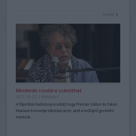
tovább
Mindenki csodára számíthat
2017. 10. 21.
|
Kultúrpart
A főpróbán bebizonyosodott, hogy Presser Gábor és Falusi
Mariann koncertje túlmutat azon, amit a műfajról gondolni
mertünk.