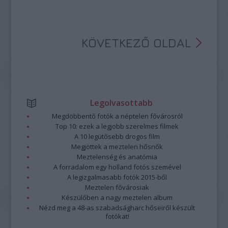
KÖVETKEZŐ OLDAL
Legolvasottabb
Megdöbbentő fotók a néptelen fővárosról
Top 10: ezek a legjobb szerelmes filmek
A 10 legütősebb drogos film
Megjöttek a meztelen hősnők
Meztelenség és anatómia
A forradalom egy holland fotós szemével
A legizgalmasabb fotók 2015-ből
Meztelen fővárosiak
Készülőben a nagy meztelen album
Nézd meg a 48-as szabadságharc hőseiről készült
fotókat!