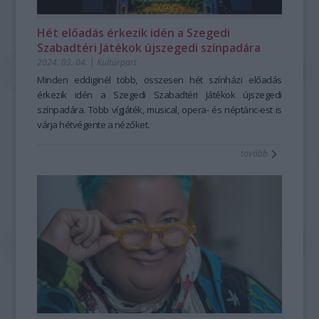
Hét előadás érkezik idén a Szegedi
Szabadtéri Játékok újszegedi színpadára
2024. 03. 04.
|
Kultúrpart
Minden eddiginél több, összesen hét színházi előadás
érkezik idén a Szegedi Szabadtéri Játékok újszegedi
színpadára. Több vígjáték, musical, opera- és néptánc-est is
várja hétvégente a nézőket.
tovább