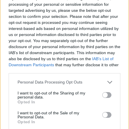
Május 7-én ad nagykoncertet a Kongresszusi Központban az
processing of your personal or sensitive information for
Artisjus-díjas magyar dzsesszénekes, rádiós- és televíziós
targeted advertising by us, please use the below opt-out
műsorvezető, színésznő.
section to confirm your selection. Please note that after your
opt-out request is processed you may continue seeing
interest-based ads based on personal information utilized by
us or personal information disclosed to third parties prior to
tovább
your opt-out. You may separately opt-out of the further
disclosure of your personal information by third parties on the
IAB’s list of downstream participants. This information may
also be disclosed by us to third parties on the
IAB’s List of
Downstream Participants
that may further disclose it to other
third parties.
Please note that this website/app uses one or more Google
Personal Data Processing Opt Outs
services and may gather and store information including but
not limited to your visit or usage behaviour. You may click to
I want to opt-out of the Sharing of my
personal data.
grant or deny consent to Google and its third-party tags to
Opted In
use your data for below specified purposes in below Google
A Pa-dö-dő a Ligetben (is) nagyszerű!
consent section.
I want to opt-out of the Sale of my
2019. 07. 09.
|
Kultúrpart
Personal Data.
Opted In
Július 10-én a Vajdahunyadvárában lép fel a 31 éve