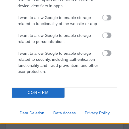
device identifiers in apps.
I want to allow Google to enable storage
tovább
related to functionality of the website or app.
I want to allow Google to enable storage
related to personalization.
I want to allow Google to enable storage
related to security, including authentication
functionality and fraud prevention, and other
user protection.
CONFIRM
Jön az Álomutazó!
2017. 12. 15.
|
Kultúrpart
Újabb látványos zenés színpadi előadással jelentkezik a
2014-2015-ben
A Játékkészítő
t is létrehozó TulipánTündér
Data Deletion
Data Access
Privacy Policy
Produkció.