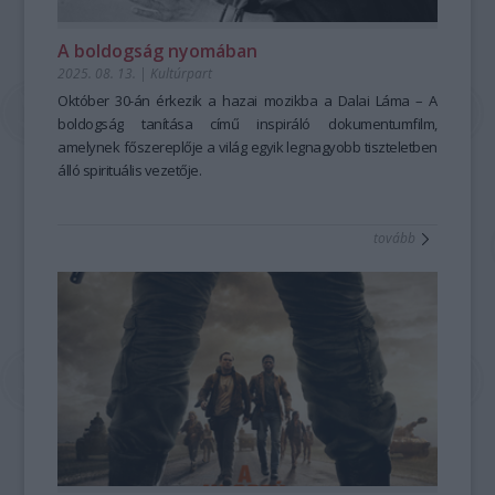
A boldogság nyomában
2025. 08. 13.
|
Kultúrpart
Október 30-án érkezik a hazai mozikba a
Dalai Láma – A
boldogság tanítása című
inspiráló dokumentumfilm,
amelynek főszereplője a világ egyik legnagyobb tiszteletben
álló spirituális vezetője.
tovább