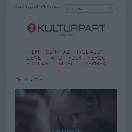
2026. augusztus 8. – László
FILM
SZÍNHÁZ
IRODALOM
ZENE
TÁNC
FOLK
KÉPZŐ
PODCAST
VIDEÓ
GYERMEK
Címkék
»
Film