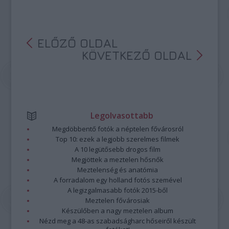
ELŐZŐ OLDAL
KÖVETKEZŐ OLDAL
Legolvasottabb
Megdöbbentő fotók a néptelen fővárosról
Top 10: ezek a legjobb szerelmes filmek
A 10 legütősebb drogos film
Megjöttek a meztelen hősnők
Meztelenség és anatómia
A forradalom egy holland fotós szemével
A legizgalmasabb fotók 2015-ből
Meztelen fővárosiak
Készülőben a nagy meztelen album
Nézd meg a 48-as szabadságharc hőseiről készült