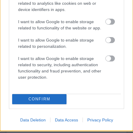
related to analytics like cookies on web or
varázslatos világába kalauzol, miközben sürgető üzenetet
device identifiers in apps.
közvetít bolygónk kék szívének megóvásáról.
I want to allow Google to enable storage
tovább
related to functionality of the website or app.
I want to allow Google to enable storage
related to personalization.
I want to allow Google to enable storage
related to security, including authentication
functionality and fraud prevention, and other
user protection.
Itt az új teaser Nemes Jeles László Árva
CONFIRM
című filmjéhez
2025. 05. 14.
|
Kultúrpart
Még egy teaser készült az Oscar-, Golden Globe-, Bafta-
Data Deletion
Data Access
Privacy Policy
díjas és cannes-i nagydíjas Saul fiát és a Napszálltát jegyző
Nemes Jeles László új filmjéhez.