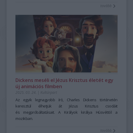
tovább
Dickens meséli el Jézus Krisztus életét egy
új animációs filmben
2025. 03. 24.
|
Kultúrpart
Az egyik legnagyobb író, Charles Dickens történetén
keresztül élhetjük át Jézus Krisztus csodáit
és megpróbáltatásait. A Királyok királya Húsvéttól a
mozikban.
tovább