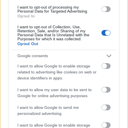
A 70-es évek Magyarországán játszódó Kémfaladatok
kezdőknek című komédia egy nagyravágyó balatoni londíner
I want to opt-out of processing my
Personal Data for Targeted Advertising.
anti-James Bond története, Nagy Viktor Oszkár
Opted In
rendezésében.
I want to opt-out of Collection, Use,
tovább
Retention, Sale, and/or Sharing of my
Personal Data that Is Unrelated with the
Purposes for which it was collected.
Opted Out
Google consents
I want to allow Google to enable storage
related to advertising like cookies on web or
device identifiers in apps.
I want to allow my user data to be sent to
Google for online advertising purposes.
David Attenborough új óceánfilmje
júniusban debütál: lenyűgöző utazás a
I want to allow Google to send me
tengerek megmentéséért
personalized advertising.
2025. 06. 05.
|
Kultúrpart
I want to allow Google to enable storage
A természettudós látványos dokumentumfilmje az óceánok