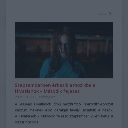
tovább
Szeptemberben érkezik a mozikba a
Hívatlanok – Második fejezet
2025. 04. 01.
|
Kultúrpart
A 2008-as
Hívatlanok
című mozifilmből horrorfilm-sorozat
készült, melynek első darabját tavaly láthatták a nézők.
A
Hívatlanok – Második fejezet
szeptember 25-én kerül a
hazai mozikba.