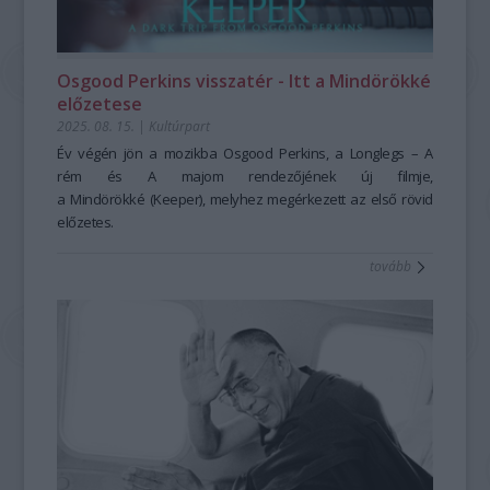
Osgood Perkins visszatér - Itt a Mindörökké
előzetese
2025. 08. 15.
|
Kultúrpart
Év végén jön a mozikba Osgood Perkins, a
Longlegs – A
rém
és
A majom
rendezőjének új filmje,
a
Mindörökké
(Keeper), melyhez megérkezett az első rövid
előzetes.
tovább