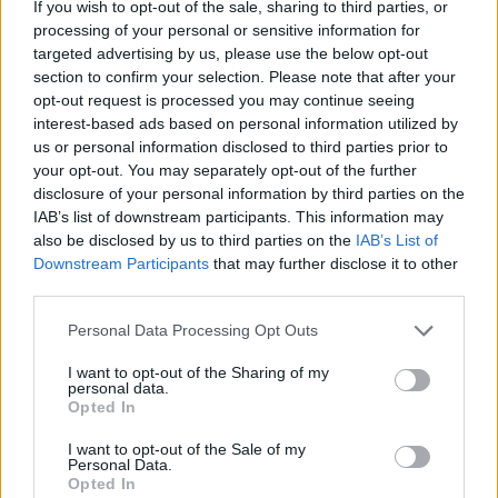
If you wish to opt-out of the sale, sharing to third parties, or
Sally Ride az első amerikai nő volt az űrben, és egyike azon
processing of your personal or sensitive information for
keveseknek, akik csendben írtak történelmet. A róla készült
targeted advertising by us, please use the below opt-out
film először mutatja be személyes oldalát és eddig titokban
section to confirm your selection. Please note that after your
maradt párkapcsolatát Tam O'Shaughnessy-val.
opt-out request is processed you may continue seeing
interest-based ads based on personal information utilized by
tovább
us or personal information disclosed to third parties prior to
your opt-out. You may separately opt-out of the further
disclosure of your personal information by third parties on the
IAB’s list of downstream participants. This information may
also be disclosed by us to third parties on the
IAB’s List of
Downstream Participants
that may further disclose it to other
third parties.
Please note that this website/app uses one or more Google
Personal Data Processing Opt Outs
services and may gather and store information including but
not limited to your visit or usage behaviour. You may click to
I want to opt-out of the Sharing of my
personal data.
grant or deny consent to Google and its third-party tags to
Opted In
use your data for below specified purposes in below Google
Hidegháborús kémfilm forog Vilmányi
consent section.
Benett főszereplésével
I want to opt-out of the Sale of my
Personal Data.
2025. 06. 05.
|
Kultúrpart
Opted In