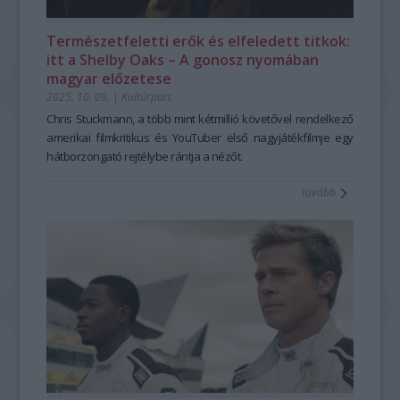
Természetfeletti erők és elfeledett titkok:
itt a Shelby Oaks – A gonosz nyomában
magyar előzetese
2025. 10. 09.
|
Kultúrpart
Chris Stuckmann, a több mint kétmillió követővel rendelkező
amerikai filmkritikus és YouTuber első nagyjátékfilmje egy
hátborzongató rejtélybe rántja a nézőt.
tovább