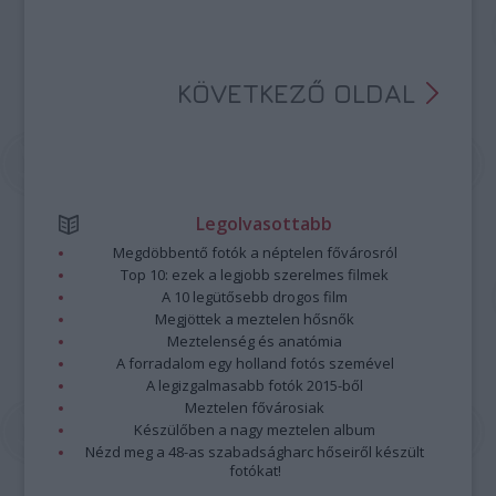
KÖVETKEZŐ OLDAL
Legolvasottabb
Megdöbbentő fotók a néptelen fővárosról
Top 10: ezek a legjobb szerelmes filmek
A 10 legütősebb drogos film
Megjöttek a meztelen hősnők
Meztelenség és anatómia
A forradalom egy holland fotós szemével
A legizgalmasabb fotók 2015-ből
Meztelen fővárosiak
Készülőben a nagy meztelen album
Nézd meg a 48-as szabadságharc hőseiről készült
fotókat!