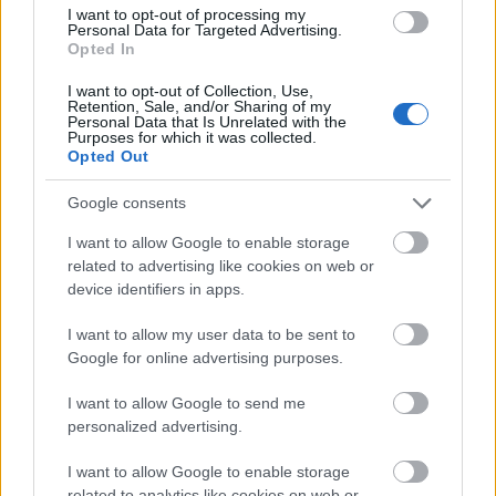
A ONE MORE LIKE című magyar sportdráma a hétvégén
I want to opt-out of processing my
Batumiban és Las Vegasban is diadalt aratott: a provokatív,
Personal Data for Targeted Advertising.
társadalmi kérdéseket boncolgató film összesen hét rangos
Opted In
díjat zsebelt be.
I want to opt-out of Collection, Use,
Retention, Sale, and/or Sharing of my
tovább
Personal Data that Is Unrelated with the
Purposes for which it was collected.
Opted Out
Google consents
I want to allow Google to enable storage
related to advertising like cookies on web or
device identifiers in apps.
I want to allow my user data to be sent to
Google for online advertising purposes.
Előzetest kapott az Árva – itt a Saul fia
I want to allow Google to send me
rendezőjének új filmje
personalized advertising.
2025. 09. 09.
|
Kultúrpart
Elkészült a trailer az Oscar-, Golden Globe-, Bafta-díjas és
I want to allow Google to enable storage
cannes-i nagydíjas Nemes Jeles László új filmjéhez. Az
Árva
a
related to analytics like cookies on web or