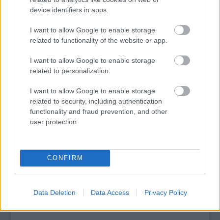
magyar mozikba október 23-án, az 1956-os forradalom
device identifiers in apps.
ünnepén kerül.
I want to allow Google to enable storage
tovább
related to functionality of the website or app.
I want to allow Google to enable storage
related to personalization.
I want to allow Google to enable storage
related to security, including authentication
functionality and fraud prevention, and other
user protection.
CONFIRM
Enyedi Ildikó és Paolo Sorrentino új filmjeit
is díjazták Velencében
2025. 09. 08.
|
Kultúrpart
Átadták a világ legrégebbi, és egyben egyik legnagyobb
Data Deletion
Data Access
Privacy Policy
presztízsű filmfesztiváljának díjait.