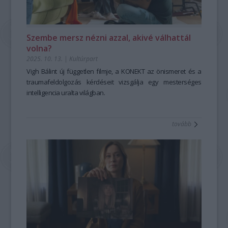
Szembe mersz nézni azzal, akivé válhattál
volna?
2025. 10. 13.
|
Kultúrpart
Vigh Bálint új független filmje, a
KONEKT
az önismeret és a
traumafeldolgozás kérdéseit vizsgálja egy mesterséges
intelligencia uralta világban.
tovább