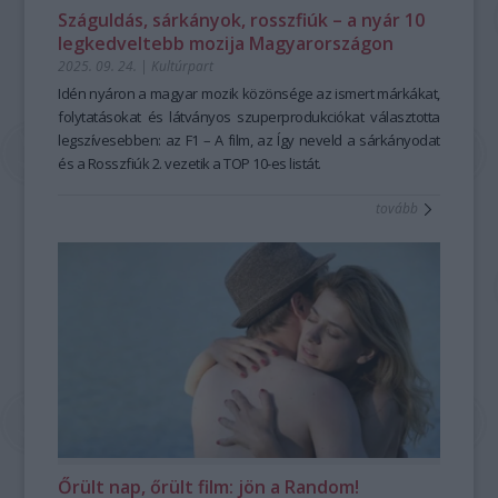
Száguldás, sárkányok, rosszfiúk – a nyár 10
legkedveltebb mozija Magyarországon
2025. 09. 24.
|
Kultúrpart
Idén nyáron a magyar mozik közönsége az ismert márkákat,
folytatásokat és látványos szuperprodukciókat választotta
legszívesebben: az F1 – A film, az Így neveld a sárkányodat
és a Rosszfiúk 2. vezetik a TOP 10-es listát.
tovább
Őrült nap, őrült film: jön a Random!