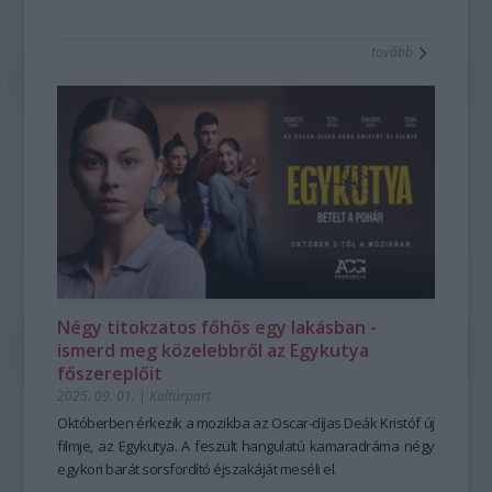
tovább
Négy titokzatos főhős egy lakásban -
ismerd meg közelebbről az Egykutya
főszereplőit
2025. 09. 01.
|
Kultúrpart
Októberben érkezik a mozikba az Oscar-díjas Deák Kristóf új
filmje, az Egykutya. A feszült hangulatú kamaradráma négy
egykori barát sorsfordító éjszakáját meséli el.