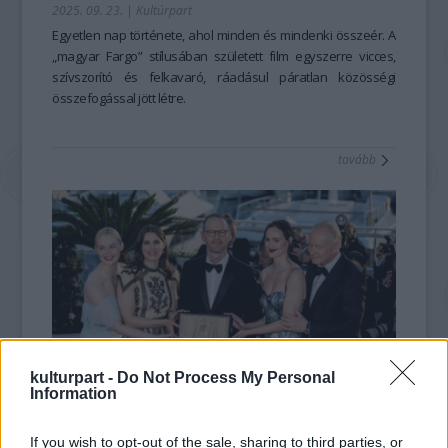
2025. 09. 23.
|
Kultúrpart
Egyetlen nap története, ahol minden és mindenki összeér. A
„magyar Fargo” stílusában született film egyszerre vicces,
szívszorító és felkavaró, ráadásul páratlan közösségi
összefogással jött létre.
tovább
kulturpart -
Do Not Process My Personal
Information
Az év egyik legjobban várt filmje tarolt a
CineFesten
If you wish to opt-out of the sale, sharing to third parties, or