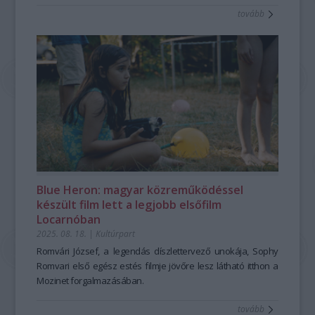
tovább
Blue Heron: magyar közreműködéssel
készült film lett a legjobb elsőfilm
Locarnóban
2025. 08. 18.
|
Kultúrpart
Romvári József, a legendás díszlettervező unokája, Sophy
Romvari első egész estés filmje jövőre lesz látható itthon a
Mozinet forgalmazásában.
tovább