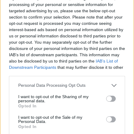
2025. 09. 15.
|
Kultúrpart
processing of your personal or sensitive information for
Hétvégén ért véget a 21. CineFest Miskolci Nemzetközi
targeted advertising by us, please use the below opt-out
Filmfesztivál, melyen Joachim Trier új alkotása, az Érzelmi
section to confirm your selection. Please note that after your
érték nyerte a fesztivál fődíját, a Pressburger-díjat.
opt-out request is processed you may continue seeing
interest-based ads based on personal information utilized by
us or personal information disclosed to third parties prior to
tovább
your opt-out. You may separately opt-out of the further
disclosure of your personal information by third parties on the
IAB’s list of downstream participants. This information may
also be disclosed by us to third parties on the
IAB’s List of
Downstream Participants
that may further disclose it to other
third parties.
Please note that this website/app uses one or more Google
Personal Data Processing Opt Outs
services and may gather and store information including but
not limited to your visit or usage behaviour. You may click to
I want to opt-out of the Sharing of my
personal data.
grant or deny consent to Google and its third-party tags to
Opted In
use your data for below specified purposes in below Google
ONE MORE LIKE: A magyar sportdráma, ami
consent section.
I want to opt-out of the Sale of my
meghódította Las Vegast is
Personal Data.
Opted In
2025. 09. 15.
|
Kultúrpart