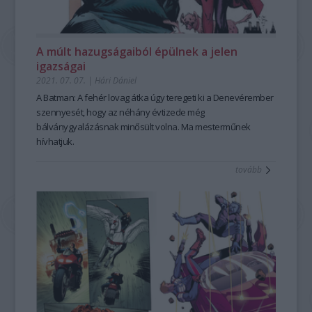
A múlt hazugságaiból épülnek a jelen
igazságai
2021. 07. 07.
|
Hári Dániel
A
Batman: A fehér lovag átka
úgy teregeti ki a Denevérember
szennyesét, hogy az néhány évtizede még
bálványgyalázásnak minősült volna. Ma mesterműnek
hívhatjuk.
tovább