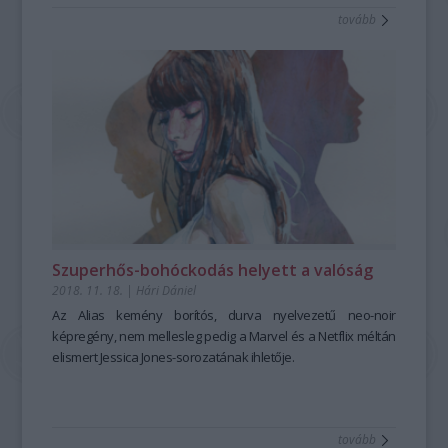
tovább
Szuperhős-bohóckodás helyett a valóság
2018. 11. 18.
|
Hári Dániel
Az
Alias
kemény borítós, durva nyelvezetű neo-noir
képregény, nem mellesleg pedig a Marvel és a Netflix méltán
elismert
Jessica Jones
-sorozatának ihletője.
tovább