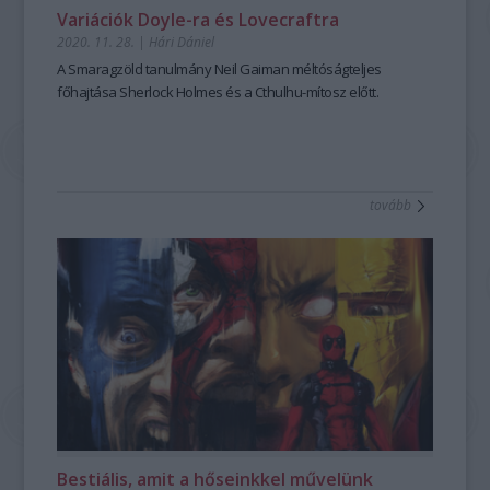
Variációk Doyle-ra és Lovecraftra
2020. 11. 28.
|
Hári Dániel
A
Smaragzöld tanulmány
Neil Gaiman méltóságteljes
főhajtása Sherlock Holmes és a Cthulhu-mítosz előtt.
tovább
Bestiális, amit a hőseinkkel művelünk