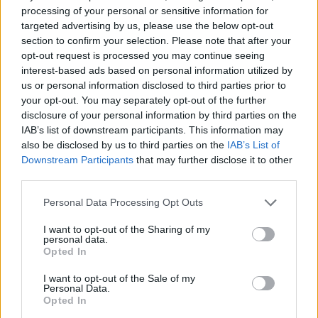
Már magyarul is olvasható az elmúlt évek egyik
processing of your personal or sensitive information for
legfelkapottabb Batman-története, a
Fehér Lovag
.
targeted advertising by us, please use the below opt-out
section to confirm your selection. Please note that after your
opt-out request is processed you may continue seeing
interest-based ads based on personal information utilized by
us or personal information disclosed to third parties prior to
tovább
your opt-out. You may separately opt-out of the further
disclosure of your personal information by third parties on the
IAB’s list of downstream participants. This information may
also be disclosed by us to third parties on the
IAB’s List of
Downstream Participants
that may further disclose it to other
third parties.
Please note that this website/app uses one or more Google
Personal Data Processing Opt Outs
services and may gather and store information including but
not limited to your visit or usage behaviour. You may click to
I want to opt-out of the Sharing of my
personal data.
grant or deny consent to Google and its third-party tags to
Opted In
use your data for below specified purposes in below Google
Mindenki lelki sérült az Alias zárókötetében
consent section.
I want to opt-out of the Sale of my
2020. 03. 09.
|
Hári Dániel
Personal Data.
Opted In
Újabb remek, magyar nyelven kiadott képregénysorozat ért