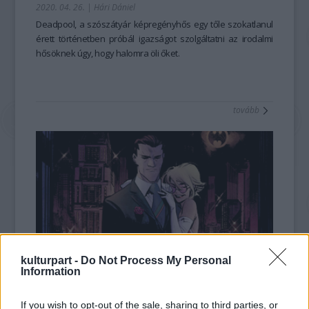
2020. 04. 26.
|
Hári Dániel
Deadpool, a szószátyár képregényhős egy tőle szokatlanul
érett történetben próbál igazságot szolgáltatni az irodalmi
hősöknek úgy, hogy halomra öli őket.
tovább
kulturpart -
Do Not Process My Personal
Information
A feloldozott bohóc és a kitaszított lovag
2020. 03. 16.
|
Hári Dániel
If you wish to opt-out of the sale, sharing to third parties, or