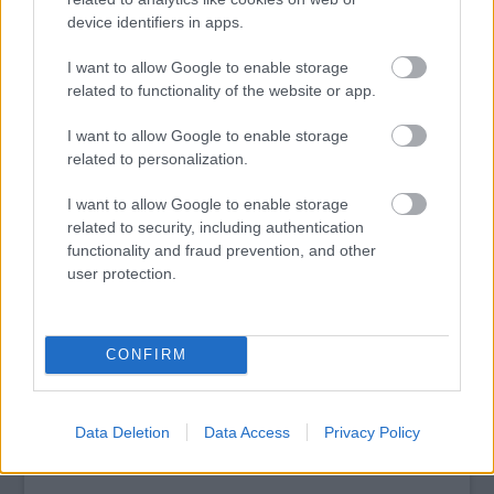
device identifiers in apps.
I want to allow Google to enable storage
tovább
related to functionality of the website or app.
I want to allow Google to enable storage
related to personalization.
I want to allow Google to enable storage
related to security, including authentication
functionality and fraud prevention, and other
user protection.
CONFIRM
Valóra vált a Sex Pistols álma
2019. 11. 25.
|
Hári Dániel
Britannia Kapitány őrizete alatt is eluralkodik az anarchia az
Egyesült Királyságban.
Data Deletion
Data Access
Privacy Policy