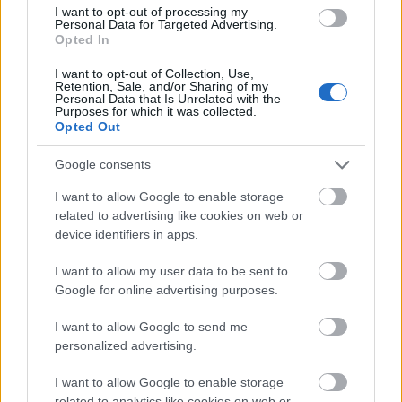
a végéhez: már olvasható a Jessica Jones történetét
I want to opt-out of processing my
bemutató
Alias
fináléja.
Personal Data for Targeted Advertising.
Opted In
I want to opt-out of Collection, Use,
Retention, Sale, and/or Sharing of my
tovább
Personal Data that Is Unrelated with the
Purposes for which it was collected.
Opted Out
Google consents
I want to allow Google to enable storage
related to advertising like cookies on web or
device identifiers in apps.
I want to allow my user data to be sent to
Google for online advertising purposes.
Tiszavirág életű birodalmak
I want to allow Google to send me
2019. 12. 19.
|
Hári Dániel
personalized advertising.
Esküdtszék, bíró és végrehajtó – díszkiadásban tört ránk
Dredd bíró.
I want to allow Google to enable storage
related to analytics like cookies on web or