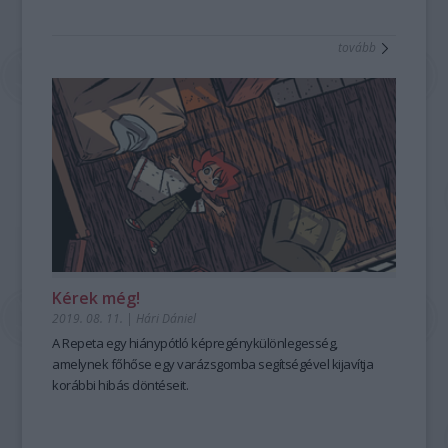
tovább
Kérek még!
2019. 08. 11.
|
Hári Dániel
A
Repeta
egy hiánypótló képregénykülönlegesség,
amelynek főhőse egy varázsgomba segítségével kijavítja
korábbi hibás döntéseit.