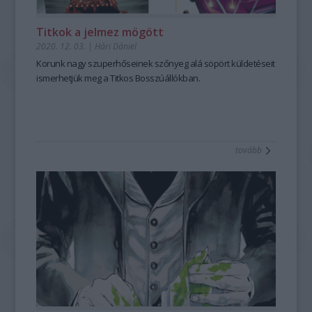
Titkok a jelmez mögött
2020. 12. 03.
|
Hári Dániel
Korunk nagy szuperhőseinek szőnyeg alá söpört küldetéseit
ismerhetjük meg a
Titkos Bosszúállók
ban.
tovább