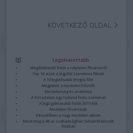
KÖVETKEZŐ OLDAL
Legolvasottabb
Megdöbbentő fotók a néptelen fővárosról
Top 10: ezek a legjobb szerelmes filmek
A 10 legütősebb drogos film
Megjöttek a meztelen hősnők
Meztelenség és anatómia
A forradalom egy holland fotós szemével
A legizgalmasabb fotók 2015-ből
Meztelen fővárosiak
Készülőben a nagy meztelen album
Nézd meg a 48-as szabadságharc hőseiről készült
fotókat!