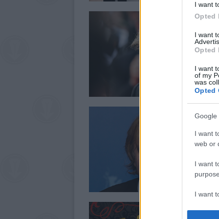
I want t
Opted 
I want 
Advertis
Opted 
I want t
of my P
was col
Opted 
Google 
I want t
web or d
I want t
purpose
I want 
I want t