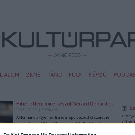
ODALOM
ZENE
TÁNC
FOLK
KÉPZŐ
PODCA
Hihetetlen, mire készül Gérard Depardieu
L
2015. 07. 29.
|
Kultúrpart
Megd
A
Normandia-Nyeman francia repülőezred
ről szeretne
Top 1
filmet készíteni Gérard Depardieu. A
II. világháború
A 10 
legendás alakulatáról több mint fél évszázaddal ezelőtt
Megj