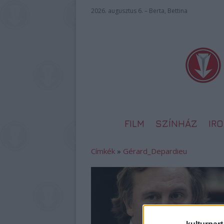
2026. augusztus 6. – Berta, Bettina
FILM
SZÍNHÁZ
IR
Címkék
»
Gérard_Depardieu