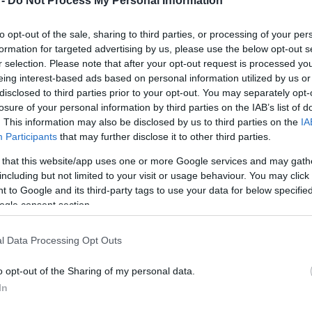
 -
Do Not Process My Personal Information
született már egy film.
Mezt
A fo
to opt-out of the sale, sharing to third parties, or processing of your per
tovább
A leg
formation for targeted advertising by us, please use the below opt-out s
Mezt
Döbbenet: polgármesternek áll Depardieu
r selection. Please note that after your opt-out request is processed y
Kész
2015. 07. 11.
|
Kultúrpart
eing interest-based ads based on personal information utilized by us or
Nézd
készü
disclosed to third parties prior to your opt-out. You may separately opt-
A francia világsztár
lesz a
főszereplője a Netflix
internetes
losure of your personal information by third parties on the IAB’s list of
műsorszóró első
francia sorozatának.
A
Marseille
című
Hírle
. This information may also be disclosed by us to third parties on the
IA
nyolc részes műben Depardieu a dél-franciaországi
Participants
that may further disclose it to other third parties.
nagyváros
képzeletbeli polgármesterét
, Robert Tarót fogja
alakítani.
 that this website/app uses one or more Google services and may gath
tovább
including but not limited to your visit or usage behaviour. You may click 
 to Google and its third-party tags to use your data for below specifi
Ismét felháborította a világot Depardieu
ogle consent section.
2015. 05. 23.
|
Kultúrpart
Nagyon
szereti Vlagyimir Putyin orosz elnököt
és
l Data Processing Opt Outs
Oroszországot
Gérard Depardieu
. A Moszkvában gyakran
megforduló francia filmsztár ezt a 68. cannes-i fesztiválon
o opt-out of the Sharing of my personal data.
mondta.
In
tovább