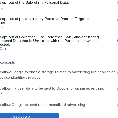
o opt-out of the Sale of my Personal Data.
Részegen állt színpadra Depardieu
In
2014. 12. 02.
|
Kultúrpart
to opt-out of processing my Personal Data for Targeted
Szemmel láthatóan
többet ivott a kelleténél
egy nyilvános
ing.
fellépés előtt Gérard Depardieu. A színész egy
belgiumi
In
eseményen olvasott fel
, de a feladat a felvételek és a
o opt-out of Collection, Use, Retention, Sale, and/or Sharing
beszámolók szerint
meghaladta képességeit.
ersonal Data that Is Unrelated with the Purposes for which it
lected.
Out
tovább
Vallomások a színész bűnös múltjáról
consents
2014. 10. 08.
|
Kultúrpart
Mellbevágó őszinteség
gel beszél csavargóként, kisstílű
o allow Google to enable storage related to advertising like cookies on
bűnözőként és prostituáltként leélt fiatalkoráról
Gérard
evice identifiers in apps.
Depardieu
az XO kiadónál megjelenés előtt álló
o allow my user data to be sent to Google for online advertising
önéletrajzában
.
s.
tovább
to allow Google to send me personalized advertising.
Depardieu magyarokkal forgat
2014. 09. 11.
|
Kultúrpart
o allow Google to enable storage related to analytics like cookies on
CONFIRM