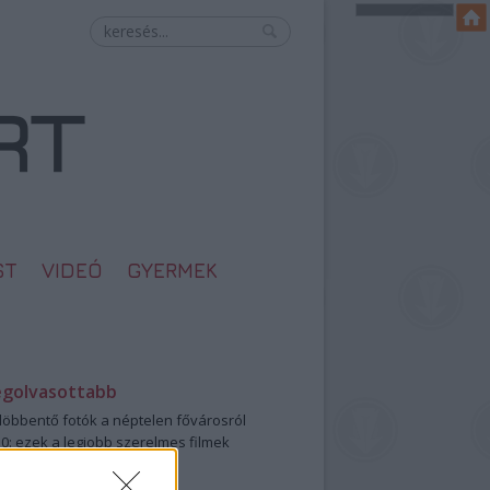
ST
VIDEÓ
GYERMEK
egolvasottabb
öbbentő fotók a néptelen fővárosról
0: ezek a legjobb szerelmes filmek
legütősebb drogos film
öttek a meztelen hősnők