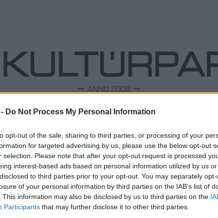
 -
Do Not Process My Personal Information
ODALOM
ZENE
TÁNC
FOLK
KÉPZŐ
PODCA
to opt-out of the sale, sharing to third parties, or processing of your per
formation for targeted advertising by us, please use the below opt-out s
r selection. Please note that after your opt-out request is processed y
eing interest-based ads based on personal information utilized by us or
Véletlenül írtam egy könyvet
L
disclosed to third parties prior to your opt-out. You may separately opt-
2025. 01. 08.
|
Kultúrpart
losure of your personal information by third parties on the IAB’s list of
Megd
Január 16-án mutatják be Lakos Nóra
Véletlenül írtam egy
Top 1
. This information may also be disclosed by us to third parties on the
IA
könyvet
című családi filmjét, amely már 2 díjat is bezsebelt.
A 10 
Participants
that may further disclose it to other third parties.
Megj