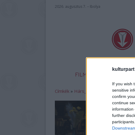
2026. augusztus 7. – Ibolya
kulturpart
FILM
SZÍNHÁZ
IR
If you wish 
sensitive in
Címkék
»
Hárs_Bonca
confirm you
continue se
information 
further disc
participants
Downstream 