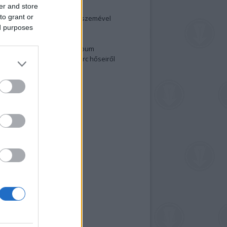
er and store
elenség és anatómia
to grant or
rradalom egy holland fotós szemével
ed purposes
izgalmasabb fotók 2015-ből
elen fővárosiak
ülőben a nagy meztelen album
 meg a 48-as szabadságharc hőseiről
lt fotókat!
vél feliratkozás