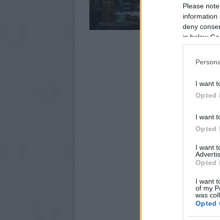
Please note
information 
deny consent
in below Go
Persona
I want t
Opted 
I want t
Opted 
I want 
Advertis
Opted 
I want t
of my P
was col
Opted 