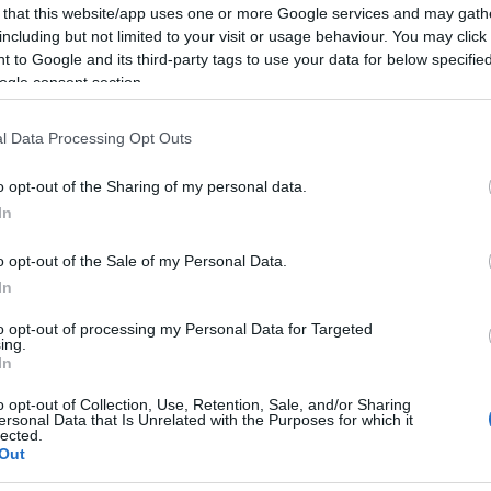
 that this website/app uses one or more Google services and may gath
Mezt
including but not limited to your visit or usage behaviour. You may click 
A fo
tovább
 to Google and its third-party tags to use your data for below specifi
A leg
ogle consent section.
Mezt
Kész
Nézd
l Data Processing Opt Outs
készü
Hírle
o opt-out of the Sharing of my personal data.
In
o opt-out of the Sale of my Personal Data.
In
to opt-out of processing my Personal Data for Targeted
ing.
In
o opt-out of Collection, Use, Retention, Sale, and/or Sharing
ersonal Data that Is Unrelated with the Purposes for which it
lected.
Out