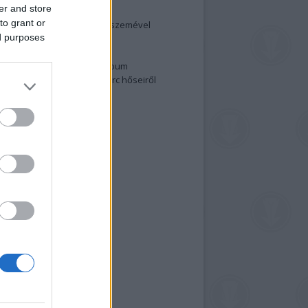
er and store
elenség és anatómia
to grant or
rradalom egy holland fotós szemével
ed purposes
izgalmasabb fotók 2015-ből
elen fővárosiak
ülőben a nagy meztelen album
 meg a 48-as szabadságharc hőseiről
lt fotókat!
vél feliratkozás