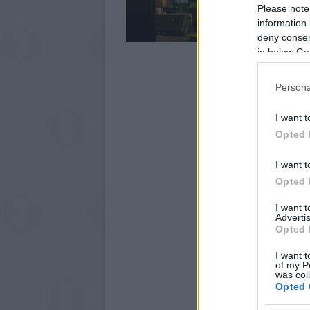
Please note
information 
deny consent
in below Go
Persona
I want t
Opted 
I want t
Opted 
I want 
Advertis
Opted 
I want t
of my P
was col
Opted 