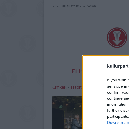
2026. augusztus 7. – Ibolya
kulturpart
FILM
SZÍNHÁZ
IR
If you wish 
sensitive in
Címkék
»
Habitat_For_Humanity_Magy
confirm you
continue se
information 
further disc
participants
Downstream 