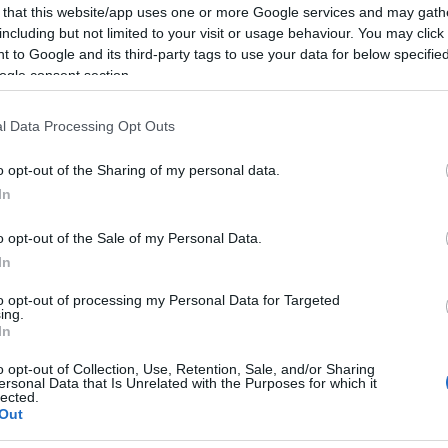
előadóval, 24 hazai szervezettel, 40 családi és felnőtt
 that this website/app uses one or more Google services and may gath
Mezt
programmal, gyermekkoncerttel és városbebarangoló
including but not limited to your visit or usage behaviour. You may click 
A fo
helytörténeti sétákkal, illetve bringatúrákkal készülnek.
tovább
 to Google and its third-party tags to use your data for below specifi
A leg
ogle consent section.
Mezt
Kész
Nézd
l Data Processing Opt Outs
készü
Hírle
o opt-out of the Sharing of my personal data.
In
o opt-out of the Sale of my Personal Data.
In
to opt-out of processing my Personal Data for Targeted
ing.
In
o opt-out of Collection, Use, Retention, Sale, and/or Sharing
ersonal Data that Is Unrelated with the Purposes for which it
lected.
Out