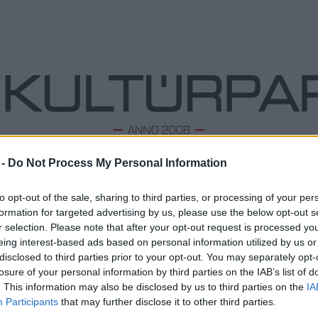
 -
Do Not Process My Personal Information
ODALOM
ZENE
TÁNC
FOLK
KÉPZŐ
PODCA
to opt-out of the sale, sharing to third parties, or processing of your per
formation for targeted advertising by us, please use the below opt-out s
arország
r selection. Please note that after your opt-out request is processed y
eing interest-based ads based on personal information utilized by us or
Bartók Feszt' - A te negyeded, a te
L
disclosed to third parties prior to your opt-out. You may separately opt-
ritmusod!
losure of your personal information by third parties on the IAB’s list of
Megd
2023. 08. 23.
|
Kultúrpart
Top 1
. This information may also be disclosed by us to third parties on the
IA
Szeptember 2-án
ismét
vár minden érdeklődőt az újbudai
A 10 
Participants
that may further disclose it to other third parties.
Bartók Feszt'! Az egész napos eseményen 10 zenei
Megj