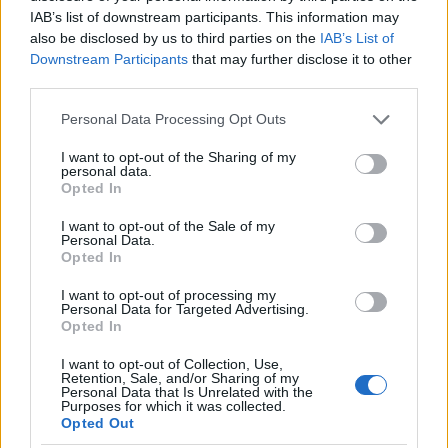
Az Időfutár szállítja a sikert
IAB’s list of downstream participants. This information may
also be disclosed by us to third parties on the
IAB’s List of
2013. 04. 26.
|
Kultúrpart
Downstream Participants
that may further disclose it to other
Videópályázat
ot hirdet a
Pozsonyi Pagony Kiadó
Készíts
third parties.
mozit az Időfutárból!
címmel.
11 és 19 év közti diákok
pályázhatnak a híres hangjáték-sorozat megfilmesítésére.
Please note that this website/app uses one or more Google
Personal Data Processing Opt Outs
services and may gather and store information including but
not limited to your visit or usage behaviour. You may click to
I want to opt-out of the Sharing of my
personal data.
grant or deny consent to Google and its third-party tags to
tovább
Opted In
use your data for below specified purposes in below Google
consent section.
I want to opt-out of the Sale of my
Personal Data.
Opted In
I want to opt-out of processing my
Personal Data for Targeted Advertising.
Opted In
I want to opt-out of Collection, Use,
Retention, Sale, and/or Sharing of my
Personal Data that Is Unrelated with the
Purposes for which it was collected.
Opted Out
Egy napi sorozat titkai