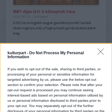
IBBY-díjas lett A kőmajmok háza
2013. 06. 10.
|
Kultúrpart
A 2012-es év
legjobb magyar gyerekkönyve
lett
Tasnádi
István
regénye, mely a
Pagony Kiadó
gondozásában jelent
meg.
kulturpart -
Do Not Process My Personal
tovább
Information
If you wish to opt-out of the sale, sharing to third parties, or
processing of your personal or sensitive information for
targeted advertising by us, please use the below opt-out
section to confirm your selection. Please note that after your
opt-out request is processed you may continue seeing
interest-based ads based on personal information utilized by
us or personal information disclosed to third parties prior to
your opt-out. You may separately opt-out of the further
disclosure of your personal information by third parties on the