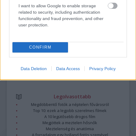
Nemrég indult az MR1-Kossuth Rádióban az Időfutár című
I want to allow Google to enable storage
ifjúsági hangjátéksorozat, amelynek zenéjét Hó Márton és
related to security, including authentication
Tövisházi Ambrus, a hazai alternatív színtér két tehetséges
functionality and fraud prevention, and other
szereplője írta; előbbi elmesélte a Hó Márton és a Jetik néven
user protection.
futó közös projekt történetét.
tovább
CONFIRM
Data Deletion
Data Access
Privacy Policy
Legolvasottabb
Megdöbbentő fotók a néptelen fővárosról
Top 10: ezek a legjobb szerelmes filmek
A 10 legütősebb drogos film
Megjöttek a meztelen hősnők
Meztelenség és anatómia
A forradalom egy holland fotós szemével