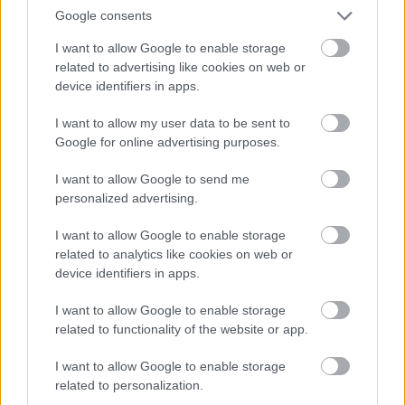
2012. 11. 27.
|
Kultúrpart
Google consents
Hiteles karakterek, történelmi helyszínek, izgalom, akciók,
I want to allow Google to enable storage
sok szálon futó cselekmény, zseniális színészek - mindez
related to advertising like cookies on web or
egy magyar sorozatban. A második évad felvételén jártunk.
device identifiers in apps.
I want to allow my user data to be sent to
Google for online advertising purposes.
tovább
I want to allow Google to send me
personalized advertising.
I want to allow Google to enable storage
related to analytics like cookies on web or
device identifiers in apps.
I want to allow Google to enable storage
related to functionality of the website or app.
I want to allow Google to enable storage
Jetik zenélnek a Kossuth Rádióban
related to personalization.
2012. 03. 31.
|
Kultúrpart