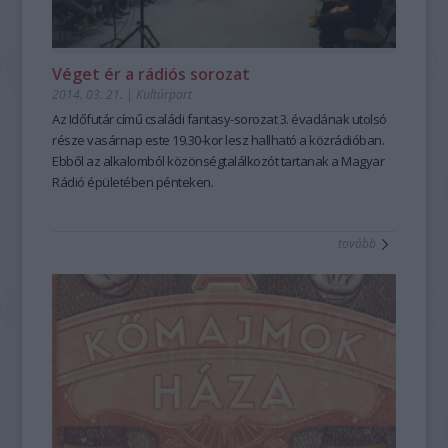
Véget ér a rádiós sorozat
2014. 03. 21.
|
Kultúrpart
Az
Időfutár
című
családi fantasy-sorozat
3. évadának utolsó
része vasárnap este 19.30-kor lesz hallható a közrádióban.
Ebből az alkalomból közönségtalálkozót tartanak a
Magyar
Rádió
épületében pénteken.
tovább