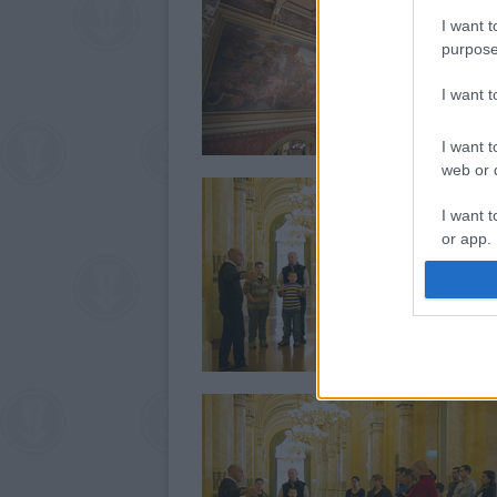
I want t
purpose
I want 
I want t
web or d
I want t
or app.
I want t
I want t
authenti