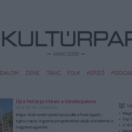
ODALOM
ZENE
TÁNC
FOLK
KÉPZŐ
PODCA
Újra feltárja titkait a tündérpalota
L
2019. 05. 08.
|
Kultúrpart
Megd
Május 18-án ismét nyitott házzá válik a Pesti Vigadó –
Top 1
egész napos, ingyenes programokkal várják a kicsiket és a
A 10 
nagyokat egyaránt.
Megj