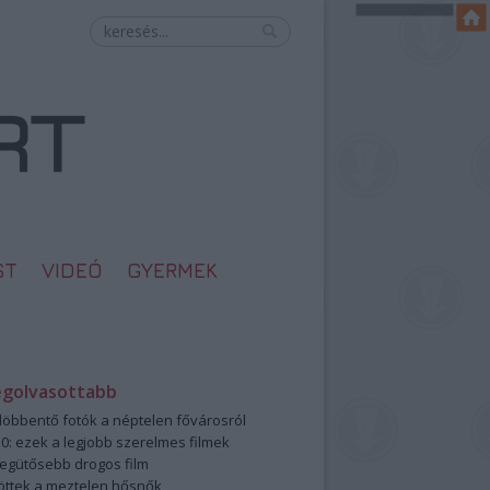
ST
VIDEÓ
GYERMEK
egolvasottabb
öbbentő fotók a néptelen fővárosról
0: ezek a legjobb szerelmes filmek
legütősebb drogos film
öttek a meztelen hősnők