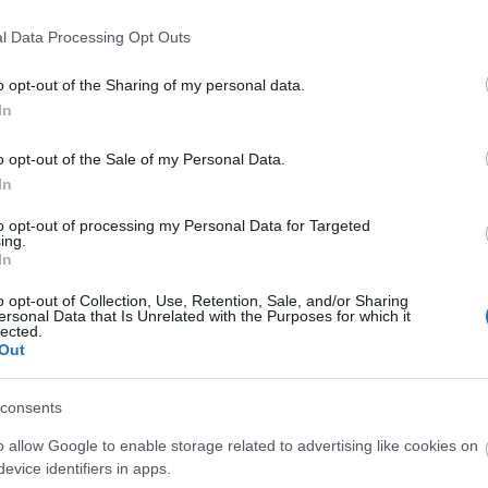
Jönnek a Kulturális Örökség Napjai!
l Data Processing Opt Outs
2018. 09. 11.
|
Kultúrpart
A számos program mellett szeptember 15-én
o opt-out of the Sharing of my personal data.
épülettörténeti sétára várják is az érdeklődőket a Pesti
In
Vigadóban.
o opt-out of the Sale of my Personal Data.
In
tovább
to opt-out of processing my Personal Data for Targeted
ing.
Interaktív időutazó séta a Vigadóban
In
2018. 09. 10.
|
Kultúrpart
Szptember 22-én 170 év után ismét életre kel a Redoute, a
o opt-out of Collection, Use, Retention, Sale, and/or Sharing
ersonal Data that Is Unrelated with the Purposes for which it
Mare Temporis és a Vigadó idegenvezetői által. Az 1848-as
lected.
tavaszi események sokkal több izgalmas történetet
Out
tartogatnak, mint azt sejtenénk!
consents
tovább
o allow Google to enable storage related to advertising like cookies on
Látogatóit várja a Duna-parti
evice identifiers in apps.
Tündérpalota