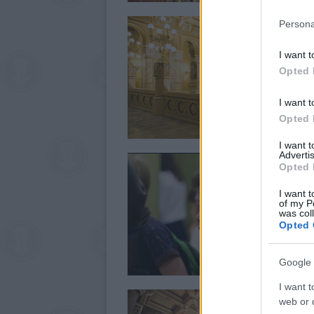
Persona
I want t
Opted 
I want t
Opted 
I want 
Advertis
Opted 
I want t
of my P
was col
Opted 
Google 
I want t
web or d