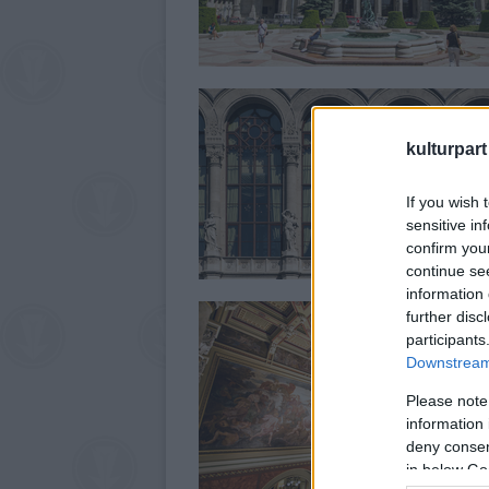
kulturpart
If you wish 
sensitive in
confirm you
continue se
information 
further disc
participants
Downstream 
Please note
information 
deny consent
in below Go