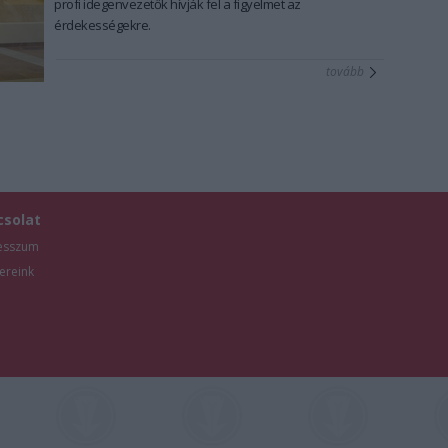
profi idegenvezetők hívják fel a figyelmet az
érdekességekre.
tovább
csolat
esszum
ereink