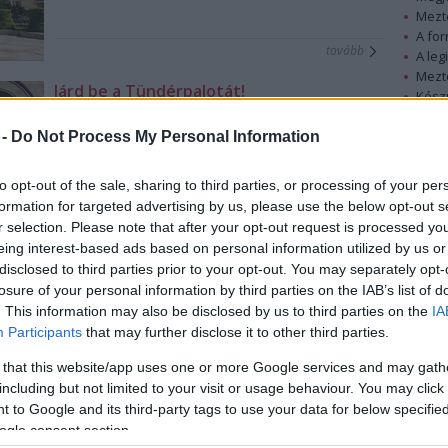
Mezt
A fo
tovább
A leg
Mezt
Járd be a Tündérpalotát!
Kész
2019. 04. 05.
|
Kultúrpart
Nézd
készü
A Pesti Vigadó várja az egyéni érdeklődők és csoportok
 -
Do Not Process My Personal Information
jelentkezését a szervezett, garantált idegenvezetésekre,
Hírle
amelyen a látogatók képzett vezetők segítségével
to opt-out of the sale, sharing to third parties, or processing of your per
járhatják be az épületet.
formation for targeted advertising by us, please use the below opt-out s
r selection. Please note that after your opt-out request is processed y
tovább
eing interest-based ads based on personal information utilized by us or
disclosed to third parties prior to your opt-out. You may separately opt-
Valentín-nap a Vigadóban
losure of your personal information by third parties on the IAB’s list of
2019. 02. 08.
|
Kultúrpart
. This information may also be disclosed by us to third parties on the
IA
Tölts egy romantikus estét pároddal a magyar romantikus
Participants
that may further disclose it to other third parties.
építészet remekében idegenvezetéssel és vacsorával!
 that this website/app uses one or more Google services and may gath
including but not limited to your visit or usage behaviour. You may click 
 to Google and its third-party tags to use your data for below specifi
ogle consent section.
tovább