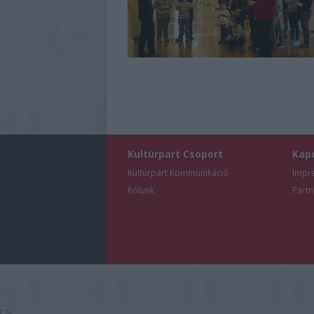
Kultúrpart Csoport
Kap
Kultúrpart Kommunikáció
Impr
Rólunk
Partn