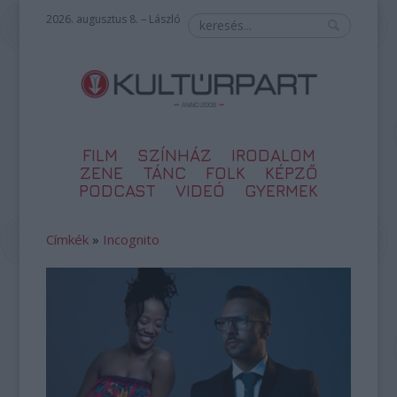
2026. augusztus 8. – László
FILM
SZÍNHÁZ
IRODALOM
ZENE
TÁNC
FOLK
KÉPZŐ
PODCAST
VIDEÓ
GYERMEK
Címkék
»
Incognito