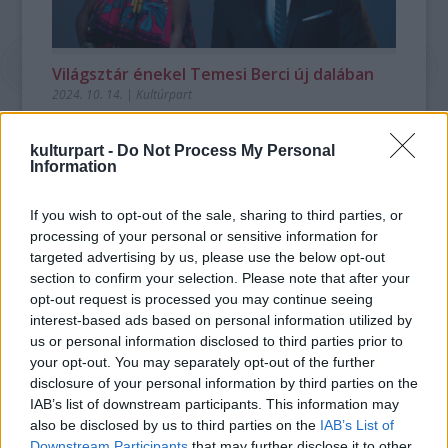
Világsztár énekel Temesi Berci új dalában
2024. 10. 14.
|
Kultúrpart
A brit acid-jazz legenda Incognito énekesnője, Deborah Bond
vendégszerepel Temesi Berci új dalában. A basszusgitáros
kulturpart -
Do Not Process My Personal
hatodik szólólemeze jövőre jelenik meg, a Soul is the flavour
Information
című szám ennek az előfutára.
If you wish to opt-out of the sale, sharing to third parties, or
processing of your personal or sensitive information for
tovább
targeted advertising by us, please use the below opt-out
section to confirm your selection. Please note that after your
opt-out request is processed you may continue seeing
interest-based ads based on personal information utilized by
us or personal information disclosed to third parties prior to
your opt-out. You may separately opt-out of the further
disclosure of your personal information by third parties on the
IAB’s list of downstream participants. This information may
also be disclosed by us to third parties on the
IAB’s List of
Downstream Participants
that may further disclose it to other