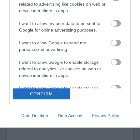
Top 10: ezek a legjobb szerelmes filmek
related to advertising like cookies on web or
A 10 legütősebb drogos film
device identifiers in apps.
Megjöttek a meztelen hősnők
Meztelenség és anatómia
I want to allow my user data to be sent to
A forradalom egy holland fotós szemével
Google for online advertising purposes.
A legizgalmasabb fotók 2015-ből
Meztelen fővárosiak
I want to allow Google to send me
Készülőben a nagy meztelen album
personalized advertising.
Nézd meg a 48-as szabadságharc hőseiről készült
fotókat!
I want to allow Google to enable storage
Hírlevél feliratkozás
related to analytics like cookies on web or
device identifiers in apps.
I want to allow Google to enable storage
CONFIRM
related to functionality of the website or app.
I want to allow Google to enable storage
related to personalization.
Data Deletion
Data Access
Privacy Policy
I want to allow Google to enable storage
related to security, including authentication
functionality and fraud prevention, and other