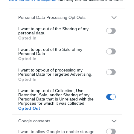
third parties.
Újra Budapesten koncerteznek a Neoton
Please note that this website/app uses one or more Google
Personal Data Processing Opt Outs
Família sztárjai
services and may gather and store information including but
2024. 08. 13.
|
Kultúrpart
not limited to your visit or usage behaviour. You may click to
I want to opt-out of the Sharing of my
personal data.
A Neoton Família sztárjai visszatérnek a fővárosba: október
grant or deny consent to Google and its third-party tags to
Opted In
első hétvégéjén. A zenei- és gasztrofesztiválon olyan más
use your data for below specified purposes in below Google
neves előadók is fellépnek, mint az Első Emelet, Karácsony
consent section.
I want to opt-out of the Sale of my
János, az izlandi Mezzoforte, és nem utolsó sorban az FLM.
Personal Data.
Opted In
tovább
I want to opt-out of processing my
Personal Data for Targeted Advertising.
Opted In
I want to opt-out of Collection, Use,
Tovább a Facebook-ra
Retention, Sale, and/or Sharing of my
Personal Data that Is Unrelated with the
Purposes for which it was collected.
Opted Out
Legolvasottabb
Google consents
Megdöbbentő fotók a néptelen fővárosról
I want to allow Google to enable storage