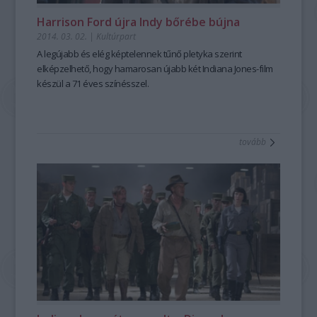
Harrison Ford újra Indy bőrébe bújna
2014. 03. 02.
|
Kultúrpart
A legújabb és elég képtelennek tűnő
pletyka szerint
elképzelhető, hogy hamarosan
újabb két Indiana Jones-film
készül a
71 éves színésszel.
tovább