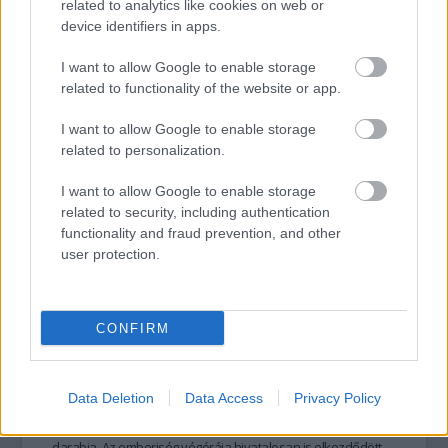
szerepén sem.
related to analytics like cookies on web or
device identifiers in apps.
I want to allow Google to enable storage
related to functionality of the website or app.
tovább
I want to allow Google to enable storage
related to personalization.
I want to allow Google to enable storage
related to security, including authentication
functionality and fraud prevention, and other
user protection.
CONFIRM
Az emberiségnek örökre leáldozott
2009. 06. 05.
|
DUÁ
A negyedik Terminator mozi lényegesen kevésbé intelligens
Data Deletion
Data Access
Privacy Policy
és kiművelt, mint az első két rész, de sokkal hatásosabb és
főleg hagyományőrzőbb, mint a széria félresikerült harmadik
darabja. Az emberiség végórája hivatalosan is elkezdődött,