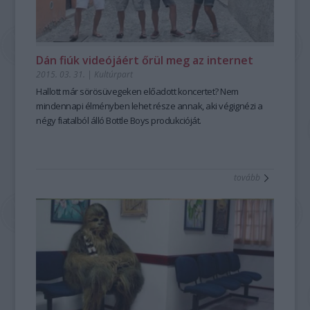
Dán fiúk videójáért őrül meg az internet
2015. 03. 31.
|
Kultúrpart
Hallott már
sörösüvegeken előadott koncertet
? Nem
mindennapi élményben lehet része annak, aki végignézi a
négy fiatalból álló
Bottle Boys produkcióját.
tovább