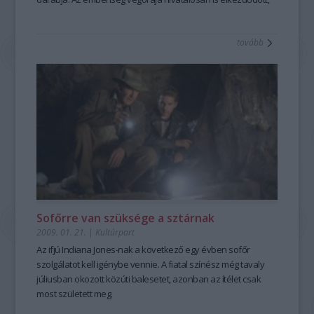
Christian Bale pedig versenyt fut az idővel.
tovább
Sofőrre van szüksége a sztárnak
2009. 01. 21.
|
Kultúrpart
Az ifjú Indiana Jones-nak a következő egy évben sofőr
szolgálatot kell igénybe vennie. A fiatal színész még tavaly
júliusban okozott közúti balesetet, azonban az ítélet csak
most született meg.