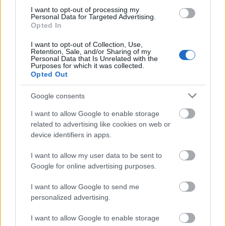
I want to opt-out of processing my
Personal Data for Targeted Advertising.
Opted In
I want to opt-out of Collection, Use,
Retention, Sale, and/or Sharing of my
Personal Data that Is Unrelated with the
tovább
Purposes for which it was collected.
Opted Out
Google consents
I want to allow Google to enable storage
related to advertising like cookies on web or
device identifiers in apps.
I want to allow my user data to be sent to
Google for online advertising purposes.
Harrison Ford 70 évesen is előkapja az
I want to allow Google to send me
ostort
personalized advertising.
2010. 08. 30.
|
Kultúrpart
A színészen nem fog az idő, ahogy egyik leghíresebb
I want to allow Google to enable storage