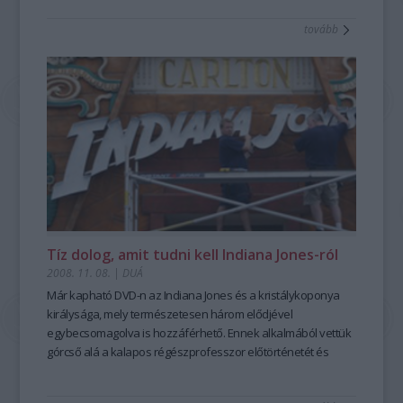
tovább
Tíz dolog, amit tudni kell Indiana Jones-ról
2008. 11. 08.
|
DUÁ
Már kapható DVD-n az Indiana Jones és a kristálykoponya
királysága, mely természetesen három elődjével
egybecsomagolva is hozzáférhető. Ennek alkalmából vettük
górcső alá a kalapos régészprofesszor előtörténetét és
jövőjét. Tíz dolog, amit tudni kell Indiana Jones-ról.