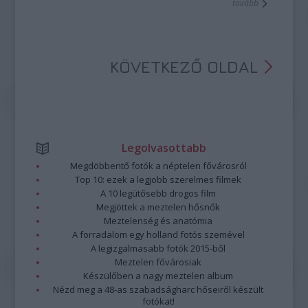
tovább
KÖVETKEZŐ OLDAL
Legolvasottabb
Megdöbbentő fotók a néptelen fővárosról
Top 10: ezek a legjobb szerelmes filmek
A 10 legütősebb drogos film
Megjöttek a meztelen hősnők
Meztelenség és anatómia
A forradalom egy holland fotós szemével
A legizgalmasabb fotók 2015-ből
Meztelen fővárosiak
Készülőben a nagy meztelen album
Nézd meg a 48-as szabadságharc hőseiről készült
fotókat!