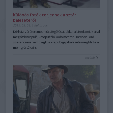
Különös fotók terjednek a sztár
balesetéről
2015. 03. 08.
|
Kultúrpart
Kórházi váróteremben ücsörgő
Csubakka,
a birodalmiak által
meglőtt kisrepülő,
katapultáló Yoda mester: Harrison Ford
-
szerencsére nem tragikus -
repülőgép-balesete
megihlette a
mémgyártókat is.
tovább