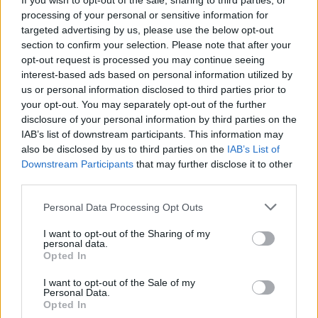
If you wish to opt-out of the sale, sharing to third parties, or
2012. 12. 11.
|
Kultúrpart
processing of your personal or sensitive information for
Nemcsak az
Indiana Jones
című mozi készítőinek jár a
filmből
targeted advertising by us, please use the below opt-out
befolyt pénz
, a
kristálykoponyás rész
utáni összegekből
section to confirm your selection. Please note that after your
Belize államának is részesednie kellene - véli egy régész.
opt-out request is processed you may continue seeing
interest-based ads based on personal information utilized by
us or personal information disclosed to third parties prior to
tovább
your opt-out. You may separately opt-out of the further
disclosure of your personal information by third parties on the
IAB’s list of downstream participants. This information may
also be disclosed by us to third parties on the
IAB’s List of
Downstream Participants
that may further disclose it to other
third parties.
Please note that this website/app uses one or more Google
Personal Data Processing Opt Outs
services and may gather and store information including but
not limited to your visit or usage behaviour. You may click to
I want to opt-out of the Sharing of my
personal data.
grant or deny consent to Google and its third-party tags to
Opted In
use your data for below specified purposes in below Google
consent section.
Indiana Jones Miskolcon
I want to opt-out of the Sale of my
Personal Data.
2010. 09. 17.
|
Kultúrpart
Opted In
Öt napon át a fiatal rajongóké a diósgyőri vár