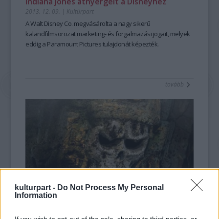
Indiana Jones átnyergelt a Disneyhez
2013. 12. 09.
|
Kultúrpart
A
Walt Disney Co
. megvásárolta a nagy sikerű
kalandfilmsorozat
marketing- és forgalmazási jogait
, melyek
eddig a
Paramount Pictures
tulajdonát képezték.
tovább
kulturpart -
Do Not Process My Personal
Information
Lopott koponyát láthatunk az Indiana
Jonesban?