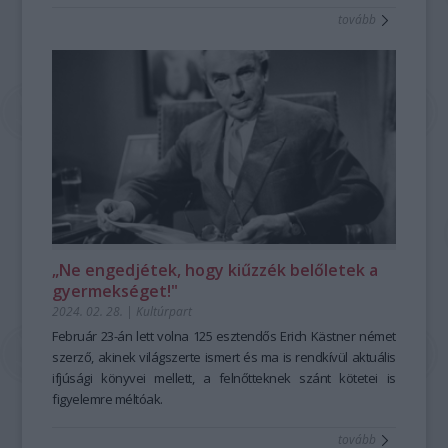
tovább
„Ne engedjétek, hogy kiűzzék belőletek a
gyermekséget!"
2024. 02. 28.
|
Kultúrpart
Február 23-án lett volna 125 esztendős Erich Kästner német
szerző, akinek világszerte ismert és ma is rendkívül aktuális
ifjúsági könyvei mellett, a felnőtteknek szánt kötetei is
figyelemre méltóak.
tovább