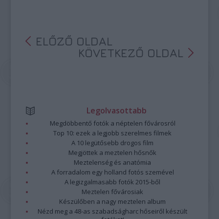
ELŐZŐ OLDAL
KÖVETKEZŐ OLDAL
Legolvasottabb
Megdöbbentő fotók a néptelen fővárosról
Top 10: ezek a legjobb szerelmes filmek
A 10 legütősebb drogos film
Megjöttek a meztelen hősnők
Meztelenség és anatómia
A forradalom egy holland fotós szemével
A legizgalmasabb fotók 2015-ből
Meztelen fővárosiak
Készülőben a nagy meztelen album
Nézd meg a 48-as szabadságharc hőseiről készült