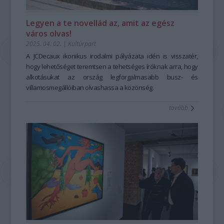
Legyen a te novellád az, amit az egész
város olvas!
2025. 04. 02.
|
Kultúrpart
A JCDecaux ikonikus irodalmi pályázata idén is visszatér,
hogy lehetőséget teremtsen a tehetséges íróknak arra, hogy
alkotásukat az ország legforgalmasabb busz- és
villamosmegállóiban olvashassa a közönség.
tovább