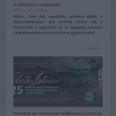
A művészet mindenkié!
2025. 03. 18.
|
Kultúrpart
Március 15-én nyílt, egyedülálló, antielitista kiállítás a
MűvészetMalomban, ahol mindenki kurátor volt: a
teremőröktől a régészeken át, az igazgatóig szabadon
választott mindenki a múzeum tízezres gyűjteményéből.
tovább
Irodalom és természet találkozása a színház