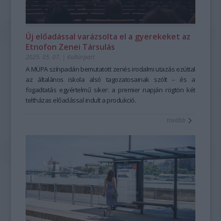
Új előadással varázsolta el a gyerekeket az
Etnofon Zenei Társulás
2025. 05. 07.
|
Kultúrpart
A MÜPA színpadán bemutatott zenés irodalmi utazás ezúttal
az általános iskola alsó tagozatosainak szólt – és a
fogadtatás egyértelmű siker: a premier napján rögtön két
teltházas előadással indult a produkció.
tovább