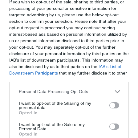
If you wish to opt-out of the sale, sharing to third parties, or
A magyar irodalmi élet egyik legnagyobb hagyományokkal
processing of your personal or sensitive information for
rendelkező szakmai elismerésében részesült Jánossy Lajos,
targeted advertising by us, please use the below opt-out
Szűcs Teri és Sophie Aude.
section to confirm your selection. Please note that after your
opt-out request is processed you may continue seeing
interest-based ads based on personal information utilized by
tovább
us or personal information disclosed to third parties prior to
your opt-out. You may separately opt-out of the further
disclosure of your personal information by third parties on the
IAB’s list of downstream participants. This information may
also be disclosed by us to third parties on the
IAB’s List of
Downstream Participants
that may further disclose it to other
third parties.
Please note that this website/app uses one or more Google
Personal Data Processing Opt Outs
services and may gather and store information including but
not limited to your visit or usage behaviour. You may click to
I want to opt-out of the Sharing of my
personal data.
grant or deny consent to Google and its third-party tags to
Opted In
use your data for below specified purposes in below Google
Kezdődik a 13. Szemrevaló Filmfesztivál
consent section.
2024. 10. 08.
|
Kultúrpart
I want to opt-out of the Sale of my
Personal Data.
Csütörtökön kezdődik és október 20-áig tart a 13.
Opted In