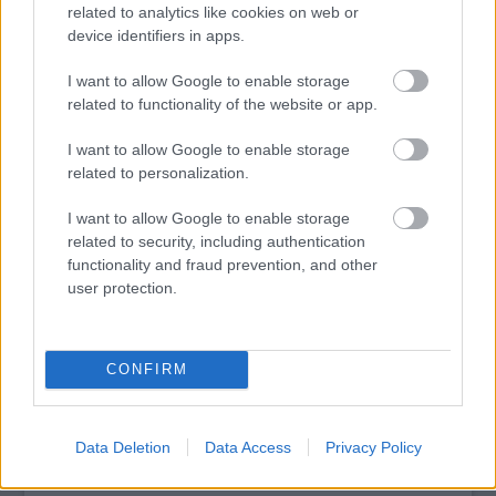
related to analytics like cookies on web or
device identifiers in apps.
I want to allow Google to enable storage
tovább
related to functionality of the website or app.
I want to allow Google to enable storage
related to personalization.
I want to allow Google to enable storage
related to security, including authentication
functionality and fraud prevention, and other
user protection.
Azahriah, Beton.Hofi és Pogány Induló is az
CONFIRM
idei Artisjus díjazottak között
2024. 05. 07.
|
Kultúrpart
Idén is kiosztották könnyű- és komolyzenei kategóriákban az
Data Deletion
Data Access
Privacy Policy
Artisjus-díjakat:
összesen tizenhárom zeneszerző, szövegíró
munkáját ismerték el.
Tabár Istvánt életműdíjjal, Eötvös Pétert