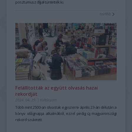
posztumusz díjjal tüntették ki.
tovább
Felállították az együtt olvasás hazai
rekordját
2024. 04. 29.
|
Kultúrpart
Több mint 2500-an olvastak egyszerre április 23-án délután a
könyv világnapja alkalmából, ezzel pedig új magyarországi
rekord született.