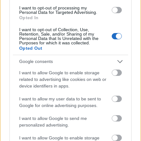
SZEMREVALÓ│SEHENSWERT FILMFESZTIVÁL.
I want to opt-out of processing my
Personal Data for Targeted Advertising.
Opted In
I want to opt-out of Collection, Use,
tovább
Retention, Sale, and/or Sharing of my
Personal Data that Is Unrelated with the
Purposes for which it was collected.
Opted Out
Google consents
I want to allow Google to enable storage
related to advertising like cookies on web or
device identifiers in apps.
I want to allow my user data to be sent to
Google for online advertising purposes.
Indul az Ördögkatlan
2024. 07. 25.
|
Kultúrpart
I want to allow Google to send me
personalized advertising.
Baranya legnagyobb összművészeti fesztiválja július 30. és
augusztus 3. között 400 programnak és produkciónak ad
I want to allow Google to enable storage
otthont.