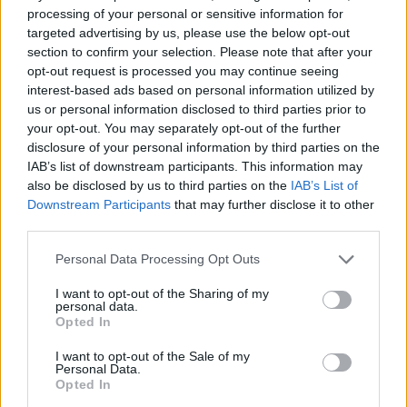
A zenekar a legújabb
prémium kategóriás
angol sörként
processing of your personal or sensitive information for
reklámozza az italt, melynek címkéjéről a banda
legendás
targeted advertising by us, please use the below opt-out
logója
köszön vissza ránk.
section to confirm your selection. Please note that after your
opt-out request is processed you may continue seeing
interest-based ads based on personal information utilized by
us or personal information disclosed to third parties prior to
tovább
your opt-out. You may separately opt-out of the further
disclosure of your personal information by third parties on the
IAB’s list of downstream participants. This information may
also be disclosed by us to third parties on the
IAB’s List of
Downstream Participants
that may further disclose it to other
third parties.
Please note that this website/app uses one or more Google
Personal Data Processing Opt Outs
services and may gather and store information including but
not limited to your visit or usage behaviour. You may click to
I want to opt-out of the Sharing of my
personal data.
grant or deny consent to Google and its third-party tags to
Opted In
use your data for below specified purposes in below Google
Elhunyt az Iron Maiden egykori dobosa
consent section.
I want to opt-out of the Sale of my
2013. 03. 14.
|
Kultúrpart
Personal Data.
Opted In
Hosszantartó betegség után
56 éves korában
meghalt
Clive