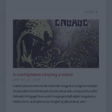
tovább
A szívfájdalom tényleg a múlté
2009. 07. 24.
|
DUÁ
Habár júniusra tervezett második magyarországi koncertjük
tisztázatlan körülmények között elmaradt, a massachusettsi
Killswitch Engage hívei azért megvigasztalhatják magukat a
többszörös aranylemezes brigád új albumával, ami -
árulkodó módon - a zenekar nevét viseli.