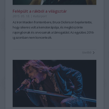
Felépült a rákból a világsztár
2015. 05. 18.
|
Kultúrpart
Az
Iron Maiden frontembere
, Bruce Dickinson bejelentette,
hogy
sikeres
volt a
kemoterápiá
ja, és megköszönte
rajongóonak és orvosainak a támogatást. Az együttes 2016-
ig azonban nem koncertezik.
tovább