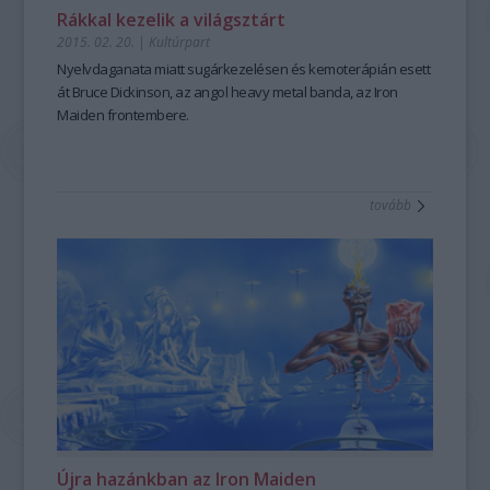
Rákkal kezelik a világsztárt
2015. 02. 20.
|
Kultúrpart
Nyelvdaganata miatt
sugárkezelésen
és
kemoterápián
esett
át
Bruce Dickinson,
az angol heavy metal banda, az
Iron
Maiden frontembere.
tovább
Újra hazánkban az Iron Maiden