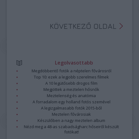
KÖVETKEZŐ OLDAL
Legolvasottabb
Megdöbbentő fotók a néptelen fővárosról
Top 10: ezek a legjobb szerelmes filmek
A 10 legütősebb drogos film
Megjöttek a meztelen hősnők
Meztelenség és anatómia
A forradalom egy holland fotós szemével
A legizgalmasabb fotók 2015-ből
Meztelen fővárosiak
Készülőben a nagy meztelen album
Nézd meg a 48-as szabadságharc hőseiről készült
fotókat!