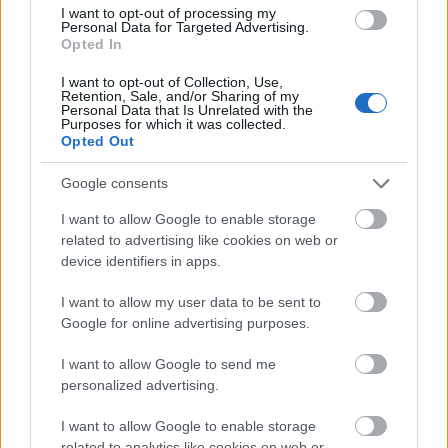
Burr,
a
legendás brit heavy metál együttes
zenésze.
I want to opt-out of processing my
Personal Data for Targeted Advertising.
Opted In
I want to opt-out of Collection, Use,
Retention, Sale, and/or Sharing of my
tovább
Personal Data that Is Unrelated with the
Purposes for which it was collected.
Opted Out
Google consents
I want to allow Google to enable storage
related to advertising like cookies on web or
device identifiers in apps.
I want to allow my user data to be sent to
Google for online advertising purposes.
Metáliskola a határon
I want to allow Google to send me
2010. 11. 25.
|
pzl
personalized advertising.
Hogy az Iron Maiden a
The Final Frontier
rel eljutott-e a
határig, nem tudjuk, de biztos: ha el is jutottak, nem lépték át
I want to allow Google to enable storage
azt. Eddie ezúttal szkafanderben jön vissza a jövőből. Annak
related to analytics like cookies on web or