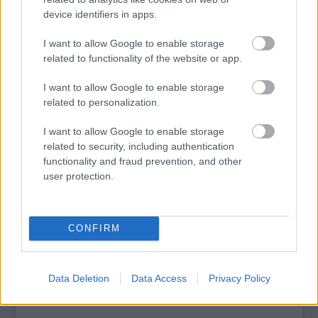
idején, az 1985-ös a
Somewhere In Time
túlélte a jövőt, és
device identifiers in apps.
visszavágyik a dicső múltba.
I want to allow Google to enable storage
tovább
related to functionality of the website or app.
I want to allow Google to enable storage
related to personalization.
I want to allow Google to enable storage
related to security, including authentication
functionality and fraud prevention, and other
user protection.
CONFIRM
A szörny az űrbe költözik
2010. 06. 24.
|
Kultúrpart
A NASA és MICHAEL J. MASSIMINO űrhajós meghívta az Iron
Maiden tagjait a houstoni űrközpontba. A texasiak láthatták a
Data Deletion
Data Access
Privacy Policy
‘The Final Frontier’ turné debütálását és az új űrlény Eddie-t