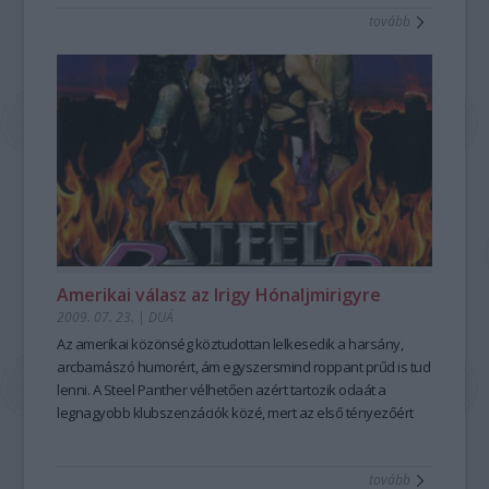
tovább
Amerikai válasz az Irigy Hónaljmirigyre
2009. 07. 23.
|
DUÁ
Az amerikai közönség köztudottan lelkesedik a harsány,
arcbamászó humorért, ám egyszersmind roppant prűd is tud
lenni. A Steel Panther vélhetően azért tartozik odaát a
legnagyobb klubszenzációk közé, mert az első tényezőért
nem kell a szomszédba menniük, a másodikra pedig
magasról tesznek.
tovább