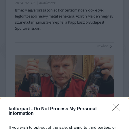
2014. 02. 10.
|
Kultúrpart
Ismét
Magyarországon ad koncertet
minden idők egyik
legfontosabb heavy metál zenekara. Az
Iron Maiden
négy év
szünet után,
június 3-én
lép fel a Papp László Budapest
Sportarénában.
tovább
kulturpart -
Do Not Process My Personal
Information
Megalkotta saját sörét az Iron Maiden
2013. 07. 07.
|
Kultúrpart
If you wish to opt-out of the sale, sharing to third parties, or