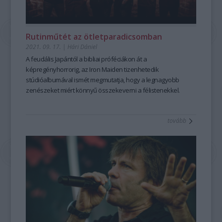
Rutinműtét az ötletparadicsomban
2021. 09. 17.
|
Hári Dániel
A feudális Japántól a bibliai próféciákon át a
képregényhorrorig, az Iron Maiden tizenhetedik
stúdióalbumával ismét megmutatja, hogy a legnagyobb
zenészeket miért könnyű összekeverni a félistenekkel.
tovább