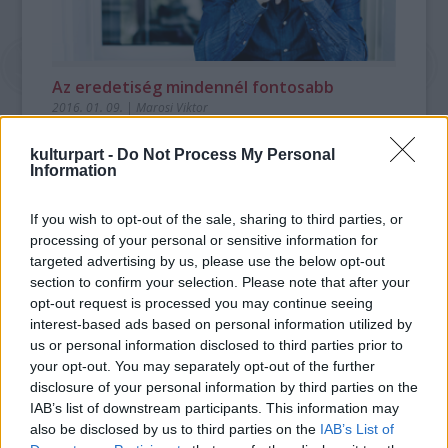
Az eredetiség mindennél fontosabb
2016. 01. 09.
|
Marosi Viktor
Klarinétművész, zeneszerző, aki a klónozásról írt operát. A
mai napig tele van kétségekkel, pedig mindenütt sztárként
kulturpart -
Do Not Process My Personal
Information
bánnak vele. Január 24-én a Budapesti Fesztiválzenekarral
lép fel Jörg Widmann.
If you wish to opt-out of the sale, sharing to third parties, or
processing of your personal or sensitive information for
tovább
targeted advertising by us, please use the below opt-out
section to confirm your selection. Please note that after your
opt-out request is processed you may continue seeing
interest-based ads based on personal information utilized by
us or personal information disclosed to third parties prior to
your opt-out. You may separately opt-out of the further
disclosure of your personal information by third parties on the
IAB’s list of downstream participants. This information may
also be disclosed by us to third parties on the
IAB’s List of