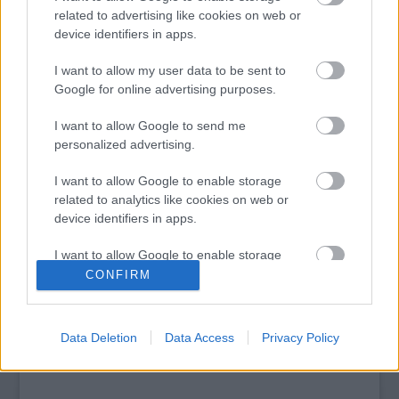
Top 10: ezek a legjobb szerelmes filmek
related to advertising like cookies on web or
A 10 legütősebb drogos film
device identifiers in apps.
Megjöttek a meztelen hősnők
Meztelenség és anatómia
I want to allow my user data to be sent to
A forradalom egy holland fotós szemével
Google for online advertising purposes.
A legizgalmasabb fotók 2015-ből
Meztelen fővárosiak
I want to allow Google to send me
Készülőben a nagy meztelen album
personalized advertising.
Nézd meg a 48-as szabadságharc hőseiről készült
fotókat!
I want to allow Google to enable storage
related to analytics like cookies on web or
Hírlevél feliratkozás
device identifiers in apps.
I want to allow Google to enable storage
related to functionality of the website or app.
CONFIRM
I want to allow Google to enable storage
related to personalization.
Data Deletion
Data Access
Privacy Policy
I want to allow Google to enable storage
related to security, including authentication