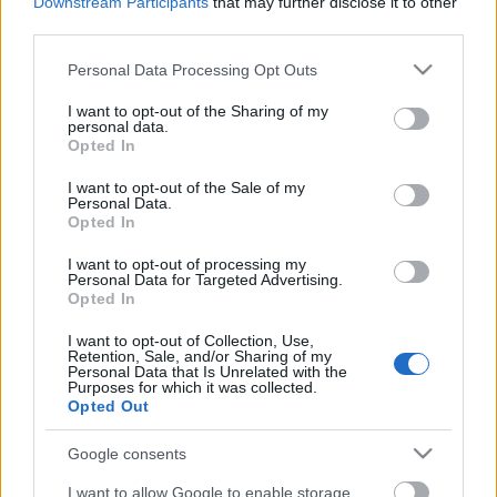
Downstream Participants
that may further disclose it to other
third parties.
Bajor dubajozás: jön Jörg Widmann!
Please note that this website/app uses one or more Google
Personal Data Processing Opt Outs
2015. 12. 22.
|
Kultúrpart
services and may gather and store information including but
not limited to your visit or usage behaviour. You may click to
I want to opt-out of the Sharing of my
Minden új megszületése egy álom beteljesülése – vallja Jörg
personal data.
grant or deny consent to Google and its third-party tags to
Widmann világhírű német klarinétművész, aki január 24-én
Opted In
use your data for below specified purposes in below Google
zeneszerzőként és karmesterként is bemutatkozik a magyar
consent section.
közönségnek a Budapesti Fesztiválzenekar élén.
I want to opt-out of the Sale of my
Personal Data.
Opted In
tovább
I want to opt-out of processing my
Personal Data for Targeted Advertising.
Opted In
I want to opt-out of Collection, Use,
Retention, Sale, and/or Sharing of my
Personal Data that Is Unrelated with the
Purposes for which it was collected.
Opted Out
Google consents
Legolvasottabb
Megdöbbentő fotók a néptelen fővárosról
I want to allow Google to enable storage