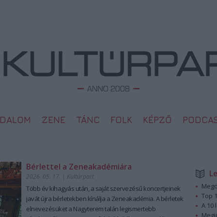
ODALOM
ZENE
TÁNC
FOLK
KÉPZŐ
PODCA
Bérlettel a Zeneakadémiára
L
2026. 05. 17.
|
Kultúrpart
Megd
Több év kihagyás után, a saját szervezésű koncertjeinek
Top 1
javát újra bérletekben kínálja a Zeneakadémia. A bérletek
A 10 
elnevezésüket a Nagyterem talán legismertebb
Megj