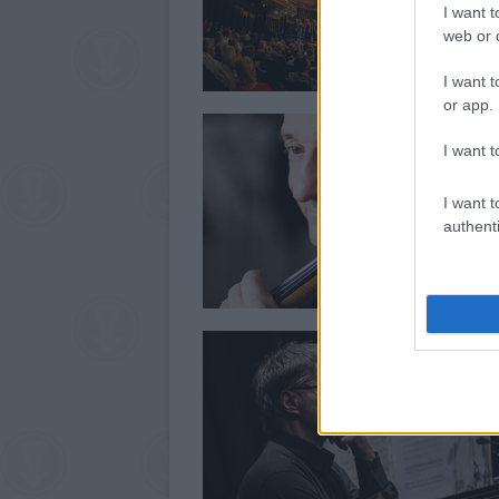
I want t
web or d
I want t
or app.
I want t
I want t
authenti