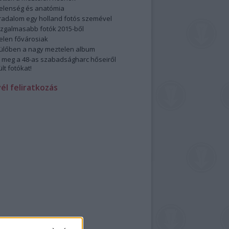
elenség és anatómia
rradalom egy holland fotós szemével
izgalmasabb fotók 2015-ből
elen fővárosiak
ülőben a nagy meztelen album
 meg a 48-as szabadságharc hőseiről
lt fotókat!
vél feliratkozás