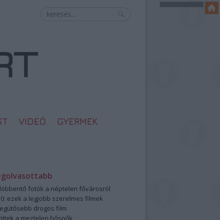
ST
VIDEÓ
GYERMEK
egolvasottabb
öbbentő fotók a néptelen fővárosról
0: ezek a legjobb szerelmes filmek
legütősebb drogos film
öttek a meztelen hősnők