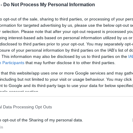
 -
Do Not Process My Personal Information
átböngészni a kínálatot.
Tíz nap, száz szólista - Indul a FAB
A
Ritmus bérlet
– a Zeneakadémia együttesei
koncertjei a
jubileumi zenei ünnepe
zene legősibb mozgatóerejét idézik fel – a ritmus
to opt-out of the sale, sharing to third parties, or processing of your per
2025. 07. 16.
|
Kultúrpart
egyszerre tart össze és visz előre, a növendékekből álló
formation for targeted advertising by us, please use the below opt-out s
Tizedik alkalommal rendezik meg a Fesztivál Akadémia
együttesek bérletének koncertjei pedig ezt az energiát
r selection. Please note that after your opt-out request is processed y
Budapest nyári programsorozatát, amely idén minden
állítják középpontba. A
Zeneakadémia Koncertfúvós
eing interest-based ads based on personal information utilized by us or
eddiginél gazdagabb kínálattal várja a közönséget.
Zenekara
új ritmusokat és perspektívákat kínál október 9-
disclosed to third parties prior to your opt-out. You may separately opt-
én, ideális választás azoknak, akik kedvelik a
losure of your personal information by third parties on the IAB’s list of
nagyzenekari fúvós hangzást és a sodró lendületű
tovább
. This information may also be disclosed by us to third parties on the
IA
előadásokat. A Zeneakadémia Szimfonikus Zenekara
Participants
that may further disclose it to other third parties.
A Hegedű Ünnepe: Három nap, amikor a
október 22-i Liszt születésnapi koncertjén Takács-Nagy
 that this website/app uses one or more Google services and may gath
zene szíven talál
Gábor vezényletével
Liszt és Beethoven műveiben
including but not limited to your visit or usage behaviour. You may click 
mutatja meg a drámai erőt, a Zeneakadémia
2024. 12. 02.
|
Kultúrpart
november 14-
 to Google and its third-party tags to use your data for below specifi
i „születésnapján” pedig Farkas Róbert vezényletével
a
Koncertkavalkád és ikonikus művek magyar
ogle consent section.
magyar repertoár gazdag színei szólalnak meg.
hegedűművészek kiválóságainak előadásában - a
A
Szépség bérlet
– Kamarazene a Nagyteremben
Concerto Budapest így ünnepli ezt a csodálatos hangszert
koncertjei a kamarazene legfinomabb pillanatait kínálják,
2025. január 17. és 19. között.
l Data Processing Opt Outs
világszínvonalú művészekkel. November 3-án
Julianna
tovább
Avdejeva és a Quatuor Modigliani
francia és orosz
o opt-out of the Sharing of my personal data.
mesterművekkel érkezik, november 26-án a
Kodály
Elindult a jegyvásárlás a Bartók Tavasz
In
Vonósnégyes 60 éves jubileumi koncertje
a hagyomány és
2025-ös programjaira