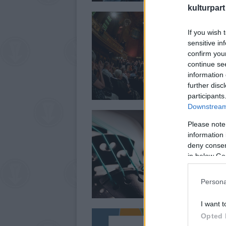
kulturpart
If you wish 
sensitive in
confirm you
continue se
information 
further disc
participants
Downstream 
Please note
information 
deny consent
in below Go
Persona
I want t
Opted 