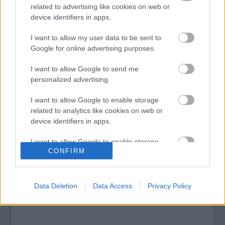
Top 10: ezek a legjobb szerelmes filmek
related to advertising like cookies on web or
A 10 legütősebb drogos film
device identifiers in apps.
Megjöttek a meztelen hősnők
Meztelenség és anatómia
I want to allow my user data to be sent to
A forradalom egy holland fotós szemével
Google for online advertising purposes.
A legizgalmasabb fotók 2015-ből
Meztelen fővárosiak
I want to allow Google to send me
Készülőben a nagy meztelen album
personalized advertising.
Nézd meg a 48-as szabadságharc hőseiről készült
fotókat!
I want to allow Google to enable storage
Hírlevél feliratkozás
related to analytics like cookies on web or
device identifiers in apps.
I want to allow Google to enable storage
CONFIRM
related to functionality of the website or app.
I want to allow Google to enable storage
related to personalization.
Data Deletion
Data Access
Privacy Policy
I want to allow Google to enable storage
related to security, including authentication
functionality and fraud prevention, and other