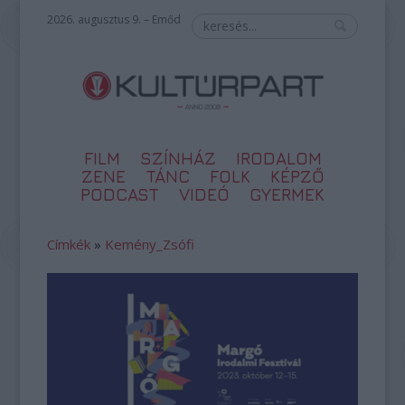
2026. augusztus 9. – Emőd
FILM
SZÍNHÁZ
IRODALOM
ZENE
TÁNC
FOLK
KÉPZŐ
PODCAST
VIDEÓ
GYERMEK
Címkék
»
Kemény_Zsófi