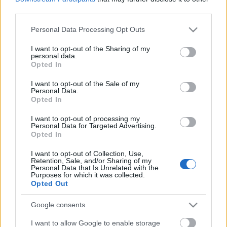
third parties.
Ez ilyen feminista rap
Please note that this website/app uses one or more Google
Personal Data Processing Opt Outs
2017. 06. 18.
|
Blaskó Zsófi
services and may gather and store information including but
Kemény Zsófi Sophie Hard név alatt felvett anyaga négy
not limited to your visit or usage behaviour. You may click to
I want to opt-out of the Sharing of my
personal data.
szám alatt megpróbálja betölteni azt a bizonyos címben is
grant or deny consent to Google and its third-party tags to
Opted In
jelölt piaci rést - kevés sikerrel.
use your data for below specified purposes in below Google
consent section.
I want to opt-out of the Sale of my
Personal Data.
Opted In
tovább
I want to opt-out of processing my
Personal Data for Targeted Advertising.
Opted In
I want to opt-out of Collection, Use,
Retention, Sale, and/or Sharing of my
Personal Data that Is Unrelated with the
Purposes for which it was collected.
Opted Out
Legolvasottabb
Google consents
Megdöbbentő fotók a néptelen fővárosról
I want to allow Google to enable storage