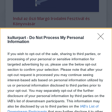
Indul az őszi Margó Irodalmi Fesztivál és
Könyvvásár
2023. 10. 06.
|
Kultúrpart
60 program, 11 külföldi író, több mint 50 könyvbemutató és
kulturpart -
Do Not Process My Personal
szövegközpontú zenei estek – ez várható az őszi Margó
Information
Irodalmi Fesztiválon és Könyvvásáron októberben.
If you wish to opt-out of the sale, sharing to third parties, or
processing of your personal or sensitive information for
tovább
targeted advertising by us, please use the below opt-out
section to confirm your selection. Please note that after your
opt-out request is processed you may continue seeing
interest-based ads based on personal information utilized by
us or personal information disclosed to third parties prior to
your opt-out. You may separately opt-out of the further
disclosure of your personal information by third parties on the
IAB’s list of downstream participants. This information may
also be disclosed by us to third parties on the
IAB’s List of
Downstream Participants
that may further disclose it to other