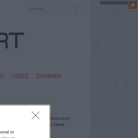
ST
VIDEÓ
GYERMEK
egolvasottabb
öbbentő fotók a néptelen fővárosról
0: ezek a legjobb szerelmes filmek
legütősebb drogos film
sonal or
öttek a meztelen hősnők