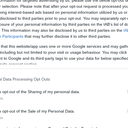
formation for targeted advertising by us, please use the below opt-out s
LIVE! Lemaradtál? Sebaj, most meghallgathatod, milyen volt
Mezt
r selection. Please note that after your opt-out request is processed y
a show!
A fo
eing interest-based ads based on personal information utilized by us or
tovább
A leg
disclosed to third parties prior to your opt-out. You may separately opt-
Mezt
losure of your personal information by third parties on the IAB’s list of
Miért kellett meghalnia 12 lánynak?
Kész
. This information may also be disclosed by us to third parties on the
IA
2016. 04. 02.
|
Kultúrpart
Nézd
Participants
that may further disclose it to other third parties.
készü
A feleséget nem hagyja nyugodni férje tette, ezért
nyomozni kezd. Egy újbudai gyárépületben derül fény a
 that this website/app uses one or more Google services and may gath
Hírle
túlélési stratégiákra, és a
titokra.
including but not limited to your visit or usage behaviour. You may click 
 to Google and its third-party tags to use your data for below specifi
ogle consent section.
tovább
l Data Processing Opt Outs
Túlélés jelenetek szolgáló lányokra
2014. 12. 02.
|
Kultúrpart
o opt-out of the Sharing of my personal data.
A
Kompánia Színházi Társulat
az
Artus
ban adja elő
In
pénteken és szombaton
Penelopé Retrospektív
című
előadását. Képzőművészet, színház és koncert keveredik
o opt-out of the Sale of my Personal Data.
a súlyos következményekkel járó árulás történetében.
In
tovább