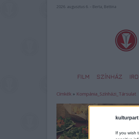
2026. augusztus 6. – Berta, Bettina
FILM
SZÍNHÁZ
IR
Címkék
»
Kompánia_Színházi_Társulat
kulturpart
If you wish 