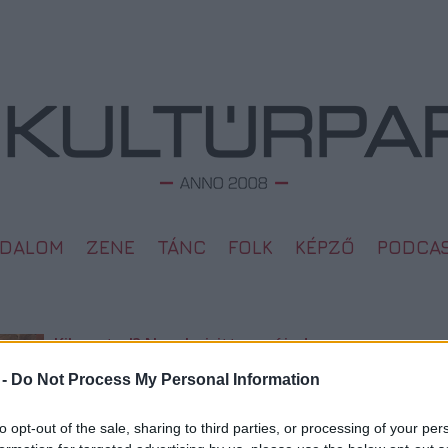
ODALOM
ZENE
TÁNC
FOLK
KÉPZŐ
PODCA
Kihagytad? Nem baj, itt van újra!
L
2016. 12. 01.
|
Kultúrpart
 -
Do Not Process My Personal Information
Megd
November 30-án ismét felragyogtak a mikrofonok a Fonó
Top 1
Gardon bisztrójában, és az éter hullámain, valamint az
A 10 
to opt-out of the sale, sharing to third parties, or processing of your per
interneten újra hallható volt rádióműsorunk, a Kultúrpart
Megj