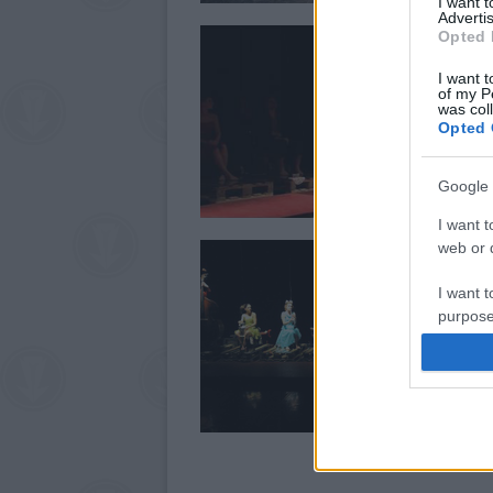
I want 
Advertis
Opted 
I want t
of my P
was col
Opted 
Google 
I want t
web or d
I want t
purpose
I want 
I want t
web or d
I want t