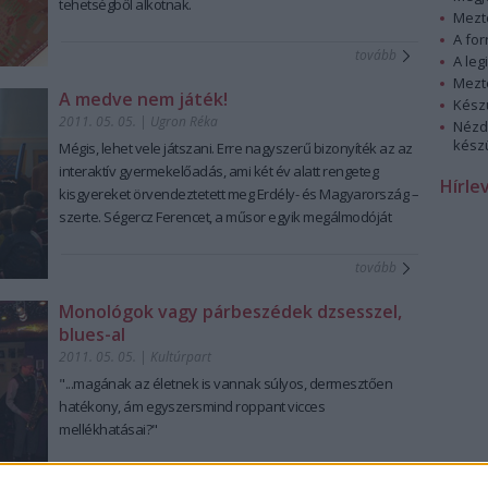
tehetségből alkotnak.
Mezt
A fo
tovább
A leg
Mezt
A medve nem játék!
Kész
2011. 05. 05.
|
Ugron Réka
Nézd
készü
Mégis, lehet vele játszani. Erre nagyszerű bizonyíték az az
interaktív gyermekelőadás, ami két év alatt rengeteg
Hírle
kisgyereket örvendeztetett meg Erdély- és Magyarország –
szerte. Ségercz Ferencet, a műsor egyik megálmodóját
kérdeztük az előadással kapcsolatos élményeiről,
tapasztalatairól.
tovább
Monológok vagy párbeszédek dzsesszel,
blues-al
2011. 05. 05.
|
Kultúrpart
"...magának az életnek is vannak súlyos, dermesztően
hatékony, ám egyszersmind roppant vicces
mellékhatásai?"
tovább