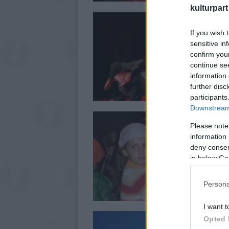
kulturpart
If you wish 
sensitive in
confirm you
continue se
information 
further disc
participants
Downstream 
Please note
information 
deny consent
in below Go
Persona
I want t
Opted 