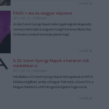
környéken 1851-ben fedezték fel az első gázkitörést, a
tovább
fürdőtelep 1883-ban kezdett kiépülni, hasznosítására
1888-ban részvénytársaság alakult, 1899-ben már 500
PASO = ska és magyar népzene
látogatója volt. Hideg fürdőmedencéje 1923-ban épült. A
2011. 04. 14.
|
Kultúrpart
trianoni békeszerződésig Háromszék vármegye Sepsi
Az idei Szent György Napok talán egyik legkülönlegesebb
járásához tartozott.
zenei produkcióját a magyarországi Pannonia Allstar Ska
A sepsiszentgyörgyi önkormányzat Sugásfürdő
Orchestra zenekar koncertje jelenti majd.
nagyszabású korszerűsítését tervezi, hogy minél több
turistát lehessen odacsalogatni, számukra kényelmes
szálláshelyeket, aktív pihenési lehetőségeket biztosítva.
tovább
A 20. Szent György Napok a határon túli
médiákban is
2011. 04. 12.
|
Kultúrpart
Felvállalta a 20. Szent György Napok támogatását az MTVA
Médiaszolgáltató, amely a Magyar Televíziót, a Duna TV-t, a
Magyar Rádiót és a MTI hírügynökségeket fogja össze.
tovább