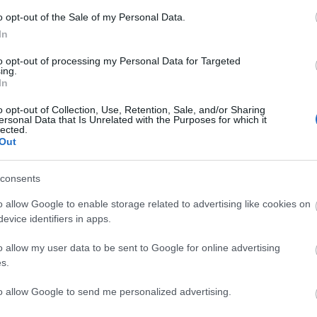
A Szent György Napok és a MAGMA modern művészeti
o opt-out of the Sale of my Personal Data.
kiállítótér története némiképp összefonódik: az elmúlt
In
évben a városfesztivál keretében nyílt meg a Mester és
tanítványa kiállítás sorozat második része, idén pedig az
to opt-out of processing my Personal Data for Targeted
ing.
egyik legelismertebb magyar szobrász, Jovánovics György
In
munkáiból nyílt tárlat.
tovább
o opt-out of Collection, Use, Retention, Sale, and/or Sharing
Számokba fojtva
ersonal Data that Is Unrelated with the Purposes for which it
lected.
2011. 05. 02.
|
Kultúrpart
Out
Az 550 éves város 20 éves ünnepének első napja a 10
éves Csíki Kamarazenekar valamint a Georgius
consents
kamarazenekar szimfonikus koncertjével, a Tamási Áron
Színház 10 évvel ezelőtt bemutatott Ilja Prófétával valamint
o allow Google to enable storage related to advertising like cookies on
az Magyar Állami Népi Együttes 6 év után első erdélyi
evice identifiers in apps.
turnéjával.
tovább
o allow my user data to be sent to Google for online advertising
Fotózással és pezsgőzéssel startolt a XX-
s.
ik Szent György-napok.
2011. 05. 02.
|
Kultúrpart
to allow Google to send me personalized advertising.
Mintegy ötvenen jelennek meg a szervezők hívására