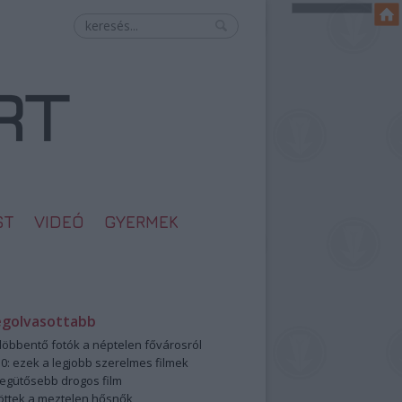
ST
VIDEÓ
GYERMEK
egolvasottabb
öbbentő fotók a néptelen fővárosról
0: ezek a legjobb szerelmes filmek
legütősebb drogos film
öttek a meztelen hősnők