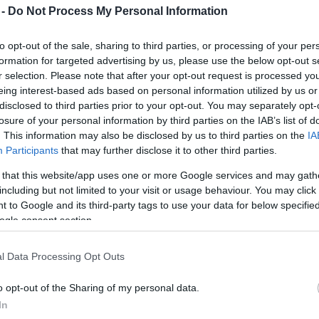
 -
Do Not Process My Personal Information
A tüzes románc tragédiába fulladt
2011. 05. 05.
|
Kultúrpart
to opt-out of the sale, sharing to third parties, or processing of your per
Ki mire képes a szerelemért? Melyek azok az áldozatok,
formation for targeted advertising by us, please use the below opt-out s
amelyet a szerelem vélt (vagy valós) oltárán joggal vagy
r selection. Please note that after your opt-out request is processed y
fölöslegesen áldozunk? Problémáink mennyire valósak
eing interest-based ads based on personal information utilized by us or
viselkedésünk mennyire nevetséges? Ezeket a
disclosed to third parties prior to your opt-out. You may separately opt-
kérdéseket dobja fel az M-Studio Othello című előadása
losure of your personal information by third parties on the IAB’s list of
Mihai Mãniuþiu rendezésében.
tovább
. This information may also be disclosed by us to third parties on the
IA
Participants
that may further disclose it to other third parties.
„...játék, a pillanat titka, ami az én
 that this website/app uses one or more Google services and may gath
lelkemben is rezonál.”
including but not limited to your visit or usage behaviour. You may click 
2011. 05. 05.
|
Ambrus Melinda
 to Google and its third-party tags to use your data for below specifi
Az ötödik, de ugyanakkor az első Gyermekszínjátszó
ogle consent section.
Találkozó zajlott május 2-án, kedden, a Váradi József
Általános Iskolában. A kinti alacsony hőmérséklet ellenére,
a suli dísztermében-ahogy a Bikini énekelte volt -csak úgy
l Data Processing Opt Outs
izzott a tavaszi délután, s nem kevésbé a délelőtt.
tovább
o opt-out of the Sharing of my personal data.
Mester és tanítványa
In
2011. 05. 03.
|
Kultúrpart