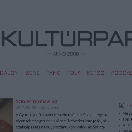
ODALOM
ZENE
TÁNC
FOLK
KÉPZŐ
PODCA
Szín és formavilág
L
2011. 05. 06.
|
Ugron Réka
Megd
A Gyárfás Jenő Amatőr Képzőművészek Szövetsége az
Top 1
olyan tehetséges és elszánt művészeket karolja fel, akik
A 10 
szakképesítés nélkül, önszántukból, valódi és őszinte
Megj