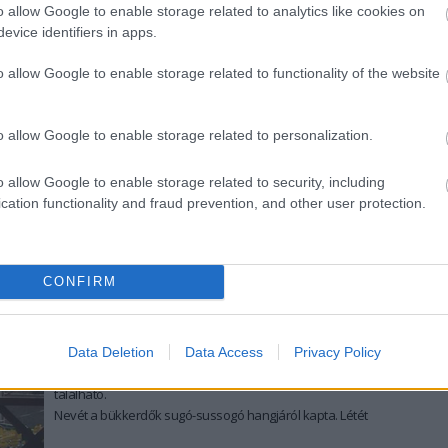
május első napjának délutánján az Erzsébet Park
o allow Google to enable storage related to analytics like cookies on
Könyvtár felé vezető lépcsőinél, hogy közös
evice identifiers in apps.
fotózkodással és utána pezsgőzéssel útjára indítsák a
huszadik Szentgyörgy napokat.
tovább
o allow Google to enable storage related to functionality of the website
Valami készül Sugásfürdőn!
2011. 05. 01.
|
Kultúrpart
o allow Google to enable storage related to personalization.
Sugásfürdő a Baróti-hegységben, közvetlenül az erdőben
bújik meg: sok ásványvízforrás, mofetta, villa, panzió
o allow Google to enable storage related to security, including
található.
cation functionality and fraud prevention, and other user protection.
tovább
CONFIRM
Épül szépül Sugásfürdő
2011. 04. 29.
|
Kultúrpart
Sugásfürdő a Baróti-hegységben, közvetlenül az erdőben
Data Deletion
Data Access
Privacy Policy
bújik meg: sok ásványvízforrás, mofetta, villa, panzió
található.
Nevét a bükkerdők sugó-sussogó hangjáról kapta. Létét
szénsavas-kénes ásványvízforrásainak köszönheti. A