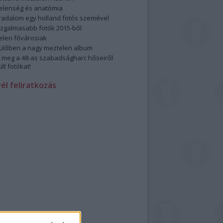
elenség és anatómia
rradalom egy holland fotós szemével
izgalmasabb fotók 2015-ből
elen fővárosiak
ülőben a nagy meztelen album
 meg a 48-as szabadságharc hőseiről
lt fotókat!
vél feliratkozás