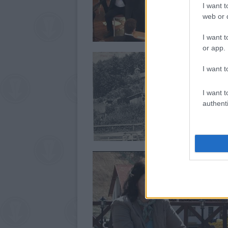
I want t
web or d
I want t
or app.
I want t
I want t
authenti