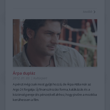
való megjelentetését célzó Publishing Hungary program.
tovább
Árpa dupláz
2012. 01. 03.
|
Kultúrpart
A pénzt még csak most gyűjti hozzá, de Árpa Attila már az
Argo 2-t forgatja. Új finanszírozási forma, kalákázás és a
közönség ereje (és pénze) kell ahhoz, hogy jövőre a mozikba
kerülhessen a film.