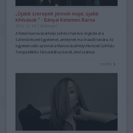
„Újabb szerepek jönnek majd, újabb
kihívások ” - Bányai Kelemen Barna
2012. 12. 19.
|
Kultúrpart
A fiatal marosvásárhelyi színész hat éve végezte el a
Színművészeti Egyetemet, amelynek ma óraadó tanára. Az
egyetem után azonnal a Marosvásárhelyi Nemzeti Színház
Tompa Miklós Társulatához került, ahol számos
előadásában játszott, de csak az elmúlt időszakban
tovább
győződött meg arról, hogy van helye a színpadon. Az utóbbi
évadok egyik legtevékenyebb, legnépszerűbb művésze.
Interjú Bányai Kelemen Barnával: