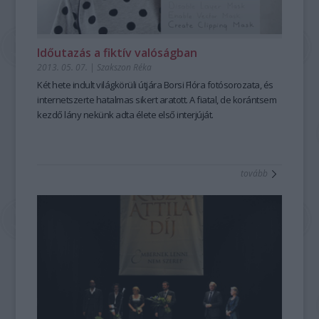
Időutazás a fiktív valóságban
2013. 05. 07.
|
Szakszon Réka
Két hete indult világkörüli útjára Borsi Flóra fotósorozata, és
internetszerte hatalmas sikert aratott. A fiatal, de korántsem
kezdő lány nekünk adta élete első interjúját.
tovább