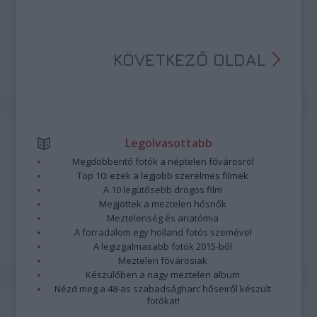
KÖVETKEZŐ OLDAL
Legolvasottabb
Megdöbbentő fotók a néptelen fővárosról
Top 10: ezek a legjobb szerelmes filmek
A 10 legütősebb drogos film
Megjöttek a meztelen hősnők
Meztelenség és anatómia
A forradalom egy holland fotós szemével
A legizgalmasabb fotók 2015-ből
Meztelen fővárosiak
Készülőben a nagy meztelen album
Nézd meg a 48-as szabadságharc hőseiről készült
fotókat!