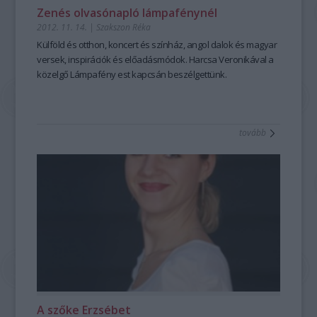
Zenés olvasónapló lámpafénynél
2012. 11. 14.
|
Szakszon Réka
Külföld és otthon, koncert és színház, angol dalok és magyar
versek, inspirációk és előadásmódok. Harcsa Veronikával a
közelgő
Lámpafény
est kapcsán beszélgettünk.
tovább
A szőke Erzsébet