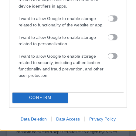
Rekviem egy házért című kamaradrámáját viszik színre. A
device identifiers in apps.
rendező elmondása szerint nem egy kolozsvári ház, hanem
a valamikori kincses város és a régi erdélyi magyarság kerül
I want to allow Google to enable storage
tovább
a rekviem középpontjába.
related to functionality of the website or app.
I want to allow Google to enable storage
related to personalization.
I want to allow Google to enable storage
related to security, including authentication
functionality and fraud prevention, and other
user protection.
CONFIRM
100 millióból megy a magyar külföldre
2012. 02. 23.
|
Kultúrpart
A Nemzeti Kulturális Alap (NKA) Könyvkiadás Kollégiuma
meghívásos pályázatot írt ki Magyarország külföldi
Data Deletion
Data Access
Privacy Policy
könyvvásárokon való részvételére, ezzel elindult a magyar
irodalom nemzetközi népszerűsítését és idegen nyelveken