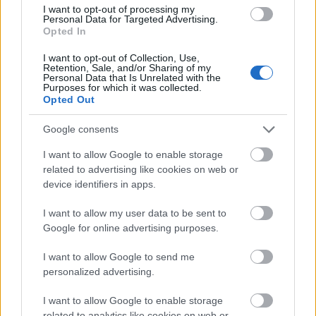
I want to opt-out of processing my
konkrétan miből csemegézhetnek a fesztiválozók, arról
Personal Data for Targeted Advertising.
Grabán Zsolt, a nem zenei programok főszervezője mesél.
Opted In
I want to opt-out of Collection, Use,
Retention, Sale, and/or Sharing of my
tovább
Personal Data that Is Unrelated with the
Purposes for which it was collected.
Opted Out
Google consents
I want to allow Google to enable storage
related to advertising like cookies on web or
device identifiers in apps.
I want to allow my user data to be sent to
Google for online advertising purposes.
Rekviem a színházért
I want to allow Google to send me
2012. 03. 27.
|
Kultúrpart
personalized advertising.
Marosvásárhelyi szerzőnő első színpadra írt szövegével
ünnepli a Színházi Világnapot a Marosvásárhelyi Nemzeti
I want to allow Google to enable storage
Színház. Kovács Levente rendezésében Medgyessy Éva
related to analytics like cookies on web or