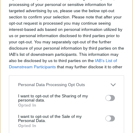
"Nagyon szeretek itt lenni. Szeretem a kollegáimat, az
processing of your personal or sensitive information for
operaházat. Szívem szerint nem mennék el. Aztán majd
targeted advertising by us, please use the below opt-out
kiderül."
section to confirm your selection. Please note that after your
opt-out request is processed you may continue seeing
interest-based ads based on personal information utilized by
us or personal information disclosed to third parties prior to
tovább
your opt-out. You may separately opt-out of the further
disclosure of your personal information by third parties on the
IAB’s list of downstream participants. This information may
also be disclosed by us to third parties on the
IAB’s List of
Downstream Participants
that may further disclose it to other
third parties.
Please note that this website/app uses one or more Google
Personal Data Processing Opt Outs
services and may gather and store information including but
not limited to your visit or usage behaviour. You may click to
I want to opt-out of the Sharing of my
personal data.
grant or deny consent to Google and its third-party tags to
Opted In
use your data for below specified purposes in below Google
Félsziget Fesztivál: nemcsak zene
consent section.
I want to opt-out of the Sale of my
2012. 08. 24.
|
Ernyei Bea
Personal Data.
Opted In
A Félsziget Fesztivál látogatói már az első napon
különböző időtöltések tömkelegéből választhatnak.
Hogy