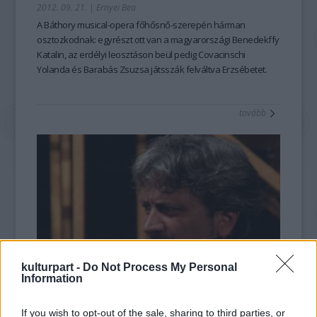
2012. 09. 21.
|
Ernyei Bea
A Báthory musical-opera főhősnő-szerepén hárman
osztozkodnak: egyrészt ott van a magyarországi Benedekffy
Katalin, az erdélyi leosztáson beül pedig Covacinschi
Yolanda és Barabás Zsuzsa játsszák felváltva Erzsébetet.
Milyen is lehet akkor Erzsébet valójában? Hogy hogyan látja
ezt az őt alakító színésznő, hogyan készült erre az
tovább
előadásra és egyébként mi mindent szeretne még elérni,
arról és még sok minden másról mesél Barabás Zsuzsa.
kulturpart -
Do Not Process My Personal
Information
Szilágyi János: a hűséges kolozsvári basszus
2012. 09. 09.
|
Ernyei Bea
If you wish to opt-out of the sale, sharing to third parties, or