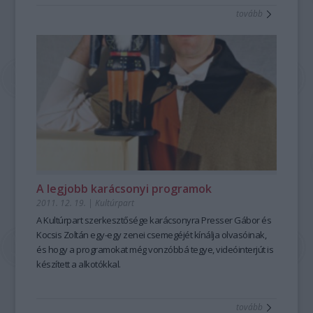
tovább
A legjobb karácsonyi programok
2011. 12. 19.
|
Kultúrpart
A Kultúrpart szerkesztősége karácsonyra Presser Gábor és
Kocsis Zoltán egy-egy zenei csemegéjét kínálja olvasóinak,
és hogy a programokat még vonzóbbá tegye, videóinterjút is
készített a alkotókkal.
tovább