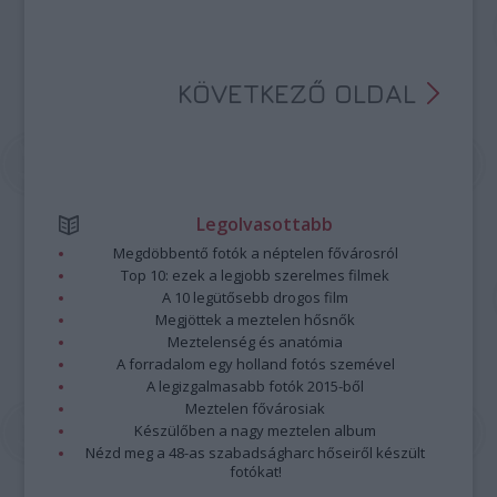
KÖVETKEZŐ OLDAL
Legolvasottabb
Megdöbbentő fotók a néptelen fővárosról
Top 10: ezek a legjobb szerelmes filmek
A 10 legütősebb drogos film
Megjöttek a meztelen hősnők
Meztelenség és anatómia
A forradalom egy holland fotós szemével
A legizgalmasabb fotók 2015-ből
Meztelen fővárosiak
Készülőben a nagy meztelen album
Nézd meg a 48-as szabadságharc hőseiről készült
fotókat!