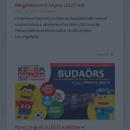
Megdöbbentő képek LEGO-ból
2022. 07. 23.
|
Kultúrpart
A hátrányos helyzetű, problémás fiatalokból álló Tekerd!
csoport művészi alkotásokat hoz létre LEGO-kockák
felhasználásával. Mentorukkal, Hudák Zsolttal
beszélgettünk.
tovább
Nyerj jegyet a LEGO kiállításra!