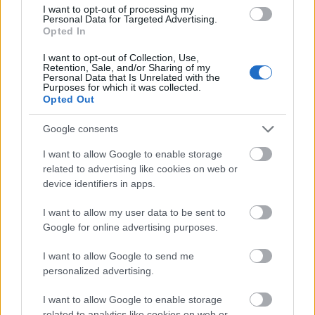
A karácsony közeledtével a LEGO-t legfeljebb az ára miatt
I want to opt-out of processing my
szoktuk utálni. Nos, most vadiúj apropót szolgáltat a
Personal Data for Targeted Advertising.
játékgyár: a világ egyik legmenőbb művészével és polgárjogi
Opted In
aktivistájával szúrtak ki. Lehet, hogy meg fogják bánni...?
I want to opt-out of Collection, Use,
Retention, Sale, and/or Sharing of my
tovább
Personal Data that Is Unrelated with the
Purposes for which it was collected.
Opted Out
Google consents
I want to allow Google to enable storage
related to advertising like cookies on web or
device identifiers in apps.
I want to allow my user data to be sent to
Google for online advertising purposes.
Videó: 15 éves fiúért rajong a világ
I want to allow Google to send me
2015. 02. 26.
|
Kultúrpart
personalized advertising.
Wes Anderson legújabb filmje, a
Grand Budapest Hotel
vasárnap négy
Oscar-díj
at vihetett haza. A vígjáték egyik
I want to allow Google to enable storage
legemlékezetesebb részlet
ét
Legokkal
gondolta újra egy
15
related to analytics like cookies on web or