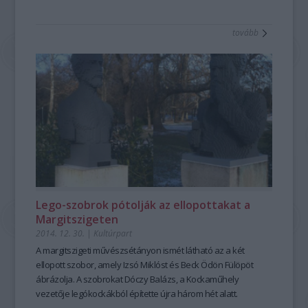
tovább
Lego-szobrok pótolják az ellopottakat a
Margitszigeten
2014. 12. 30.
|
Kultúrpart
A
margitszigeti művészsétányon
ismét látható az a két
ellopott szobor, amely
Izsó Miklóst és Beck Ödön Fülöpöt
ábrázolja. A szobrokat
Dóczy Balázs, a Kockaműhely
vezetője legókockákból építette újra három hét alatt.