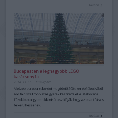
tovább
Budapesten a legnagyobb LEGO
karácsonyfa
2014. 11. 16.
|
Kultúrpart
A közép-európai rekordot megdöntő
200 ezer építőkocká
ból
álló fa díszeit
több száz gyerek készítette el.
A játékokat a
Tűzoltó utcai gyermekklinikára szállítják, hogy az ottani fára is
felkerülhessenek.
tovább