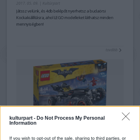
2017. 05. 09.
|
Kultúrpart
Játssz velünk, és 4db belépőt nyerhetsz a budaörsi
Kockakiállításra, ahol LEGO modelleket láthatsz minden
mennyiségben!
tovább
kulturpart -
Do Not Process My Personal
Information
Nyerj egy LEGO Batmobilt!
2017. 01. 17.
|
Kultúrpart
If you wish to opt-out of the sale, sharing to third parties, or