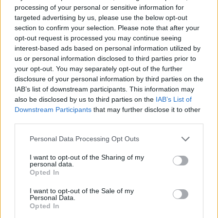
Február 9-én kerül a hazai mozikba a
LEGO Batman: A film,
és
processing of your personal or sensitive information for
az ehhez kapcsolódó
izgalmas új készletek a játékboltok
targeted advertising by us, please use the below opt-out
polcain is megjelentek már. Ha most velünk játszol, ez a
section to confirm your selection. Please note that after your
készlet akár a tiéd is lehet:
opt-out request is processed you may continue seeing
interest-based ads based on personal information utilized by
us or personal information disclosed to third parties prior to
tovább
your opt-out. You may separately opt-out of the further
disclosure of your personal information by third parties on the
IAB’s list of downstream participants. This information may
also be disclosed by us to third parties on the
IAB’s List of
Downstream Participants
that may further disclose it to other
third parties.
Please note that this website/app uses one or more Google
Personal Data Processing Opt Outs
services and may gather and store information including but
not limited to your visit or usage behaviour. You may click to
I want to opt-out of the Sharing of my
personal data.
grant or deny consent to Google and its third-party tags to
Opted In
use your data for below specified purposes in below Google
Nem hagyták legózni, most neki gyűjt a
consent section.
I want to opt-out of the Sale of my
világ
Personal Data.
Opted In
2015. 11. 12.
|
Kultúrpart