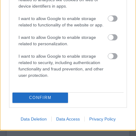
éves skót kamasz
.
device identifiers in apps.
I want to allow Google to enable storage
tovább
related to functionality of the website or app.
I want to allow Google to enable storage
related to personalization.
I want to allow Google to enable storage
related to security, including authentication
functionality and fraud prevention, and other
user protection.
CONFIRM
Rakja össze Legóból a Daft Punkot!
2015. 01. 03.
|
Kultúrpart
Jövő karácsonyra akár már
piaci forgalomba is kerülhet
az a
Lego-szett
, ami a
Daft Punk két alapítóját
, Thomas Bangaltert
Data Deletion
Data Access
Privacy Policy
és Gauy Manuel de Homem-Christot ábrázolja.