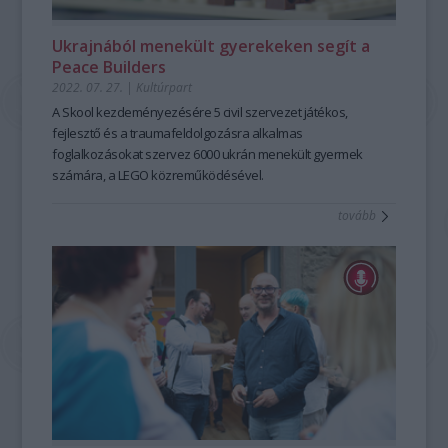
Ukrajnából menekült gyerekeken segít a
Peace Builders
2022. 07. 27.
|
Kultúrpart
A Skool kezdeményezésére 5 civil szervezet játékos,
fejlesztő és a traumafeldolgozásra alkalmas
foglalkozásokat szervez 6000 ukrán menekült gyermek
számára, a LEGO közreműködésével.
tovább