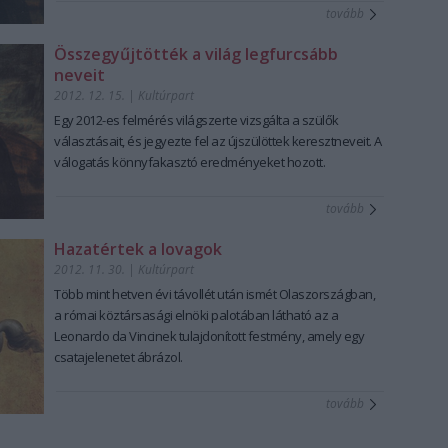
tovább
Összegyűjtötték a világ legfurcsább
neveit
2012. 12. 15.
|
Kultúrpart
Egy 2012-es felmérés világszerte vizsgálta a szülők
választásait, és jegyezte fel az újszülöttek keresztneveit. A
válogatás könnyfakasztó eredményeket hozott.
tovább
Hazatértek a lovagok
2012. 11. 30.
|
Kultúrpart
Több mint hetven évi távollét után
ismét Olaszországban
,
a római köztársasági elnöki palotában látható az a
Leonardo da Vincinek tulajdonított festmény
, amely egy
csatajelenetet ábrázol.
tovább