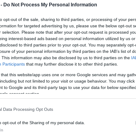
 -
Do Not Process My Personal Information
Da Vinci-rajzok a nagyközönség előtt
2013. 08. 30.
|
Kultúrpart
to opt-out of the sale, sharing to third parties, or processing of your per
Leonardo da Vinci
több mint ötven
ritkán látható rajzát
formation for targeted advertising by us, please use the below opt-out s
mutatja be a
velencei
Gallerie dell'Accademia (Akadémiai
r selection. Please note that after your opt-out request is processed y
Képtár) csütörtökön nyílt
kiállítása
.
eing interest-based ads based on personal information utilized by us or
disclosed to third parties prior to your opt-out. You may separately opt-
losure of your personal information by third parties on the IAB’s list of
tovább
. This information may also be disclosed by us to third parties on the
IA
Participants
that may further disclose it to other third parties.
Bajuszt növesztett Mona Lisa
 that this website/app uses one or more Google services and may gath
2013. 03. 02.
|
Kultúrpart
including but not limited to your visit or usage behaviour. You may click 
Lefagyott a mosoly
az arcáról
Leonardo da Vinci
titokzatos
 to Google and its third-party tags to use your data for below specifi
hölgyének, aki teljesen
új bőrbe
bújva állt ismét
ogle consent section.
nyilvánosság elé. Milliók szórakoztak a különös
festményen.
l Data Processing Opt Outs
tovább
o opt-out of the Sharing of my personal data.
A titokzatos mosolyú hölgy öregebb, mint
In
gondolnánk