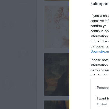
kulturpart
If you wish 
sensitive in
confirm you
continue se
information 
further disc
participants
Downstream 
Please note
information 
deny consent
in below Go
Persona
I want t
Opted 