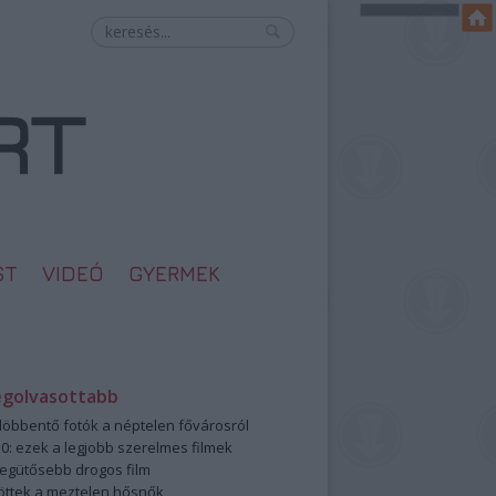
ST
VIDEÓ
GYERMEK
egolvasottabb
öbbentő fotók a néptelen fővárosról
0: ezek a legjobb szerelmes filmek
legütősebb drogos film
öttek a meztelen hősnők