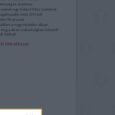
elenség és anatómia
rradalom egy holland fotós szemével
izgalmasabb fotók 2015-ből
elen fővárosiak
ülőben a nagy meztelen album
 meg a 48-as szabadságharc hőseiről
lt fotókat!
vél feliratkozás