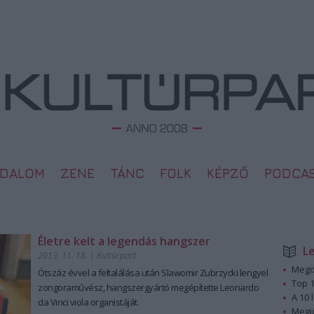
ODALOM
ZENE
TÁNC
FOLK
KÉPZŐ
PODCA
Életre kelt a legendás hangszer
L
2013. 11. 18.
|
Kultúrpart
Megd
Ötszáz évvel
a feltalálása után
Slawomir Zubrzycki
lengyel
Top 1
zongoraművész, hangszergyártó megépítette
Leonardo
A 10 
da Vinci viola organistáját.
Megj