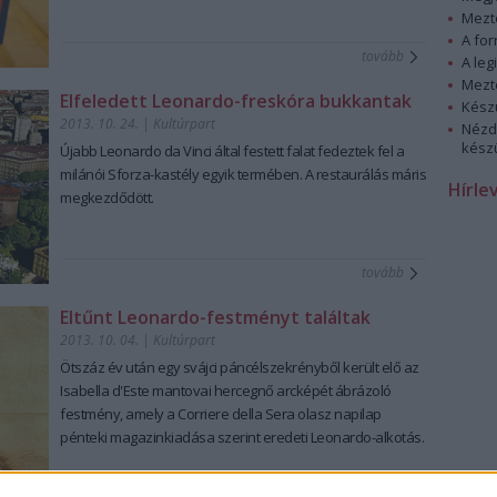
Mezt
A fo
tovább
A leg
Mezt
Elfeledett Leonardo-freskóra bukkantak
Kész
2013. 10. 24.
|
Kultúrpart
Nézd
készü
Újabb Leonardo da Vinci által festett falat fedeztek fel a
milánói Sforza-kastély
egyik termében. A
restaurálás
máris
Hírle
megkezdődött.
tovább
Eltűnt Leonardo-festményt találtak
2013. 10. 04.
|
Kultúrpart
Ötszáz év után egy
svájci páncélszekrényből
került elő az
Isabella d'Este mantovai hercegnő arcképét ábrázoló
festmény, amely a Corriere della Sera olasz napilap
pénteki magazinkiadása szerint
eredeti Leonardo-alkotás
.
tovább