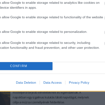
poliédert, amelyet eredetileg
Leonardo
talált ki.
o allow Google to enable storage related to analytics like cookies on
evice identifiers in apps.
tovább
o allow Google to enable storage related to functionality of the website
A Louvre újból mindent vitt
2012. 12. 22.
|
Kultúrpart
o allow Google to enable storage related to personalization.
A
tavalyinál
több mint
egymillióval népesebb
látogatósereg
et vonzott idén a
párizsi Louvre
, és ezzel
o allow Google to enable storage related to security, including
megerősítette a világ leglátogatottabb múzeumaként
cation functionality and fraud prevention, and other user protection.
élvezett pozícióját.
tovább
CONFIRM
Tovább keresik a titokzatos mosolyú
hölgyet
2012. 12. 16.
|
Kultúrpart
Data Deletion
Data Access
Privacy Policy
Semmi nem szabhat határt Leonardo da Vinci titokzatos
modelljéről terjedő elméleteknek és legendáknak. A
napokban egy izgalmas kutatás látott napvilágot, melynek
célja a múzsa személyének felderítése.