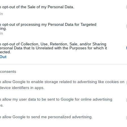
2013. 02. 14.
|
Kultúrpart
o opt-out of the Sale of my Personal Data.
Egy svájci alapítvány szerint az itáliai mester jó tíz
évvel
In
korábban,
1503-ban is megfestette a
Mona Lisát
, és
nem
másolatról van szó.
to opt-out of processing my Personal Data for Targeted
ing.
In
tovább
o opt-out of Collection, Use, Retention, Sale, and/or Sharing
Mona Lisát fellőtték az űrbe
ersonal Data that Is Unrelated with the Purposes for which it
lected.
2013. 01. 24.
|
Kultúrpart
Out
Leonardo da Vinci leghíresebb festményéről, a
Mona
Lisáról készült képet lézerrel lőttek fel az amerikai
consents
holdkutató szondára
: ez volt az első sikeres lézeres
bolygóközi kommunikáció.
o allow Google to enable storage related to advertising like cookies on
evice identifiers in apps.
tovább
o allow my user data to be sent to Google for online advertising
Lopáson kapták Michelangelót
s.
2013. 01. 20.
|
Kultúrpart
A
reneszánsz
egyik legérdekesebb
geometriai testét
to allow Google to send me personalized advertising.
restaurálták Firenzében: azt a
Michelangelo
alkotta