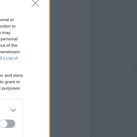
sonal or
ection to
ou may
 personal
out of the
 downstream
B’s List of
er and store
to grant or
ed purposes