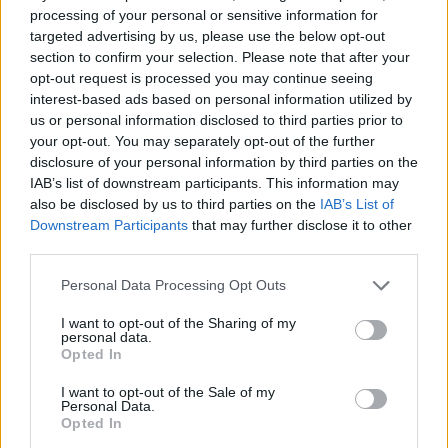
A
100cameras non-profit szervezet
világszerte
processing of your personal or sensitive information for
fényképezőgépeket ajándékoz gyerekeknek
, és megtanítja
targeted advertising by us, please use the below opt-out
őket fotózni, ezzel segít a
hátrányos helyzetűeken.
section to confirm your selection. Please note that after your
opt-out request is processed you may continue seeing
interest-based ads based on personal information utilized by
us or personal information disclosed to third parties prior to
tovább
your opt-out. You may separately opt-out of the further
disclosure of your personal information by third parties on the
IAB’s list of downstream participants. This information may
also be disclosed by us to third parties on the
IAB’s List of
Downstream Participants
that may further disclose it to other
third parties.
Please note that this website/app uses one or more Google
Personal Data Processing Opt Outs
services and may gather and store information including but
not limited to your visit or usage behaviour. You may click to
I want to opt-out of the Sharing of my
personal data.
grant or deny consent to Google and its third-party tags to
Opted In
use your data for below specified purposes in below Google
Jótékonysági koncert a Central Parkban
consent section.
I want to opt-out of the Sale of my
2013. 09. 30.
|
Kultúrpart
Personal Data.
Opted In
A
szegénység elleni küzdelem
re hívták fel a figyelmet
New