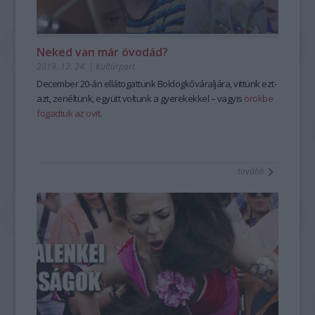
Neked van már óvodád?
2019. 12. 24.
|
Kultúrpart
December 20-án ellátogattunk Boldogkőváraljára, vittünk ezt-
azt, zenéltünk, együtt voltunk a gyerekekkel – vagyis
örökbe
fogadtuk az ovit.
tovább