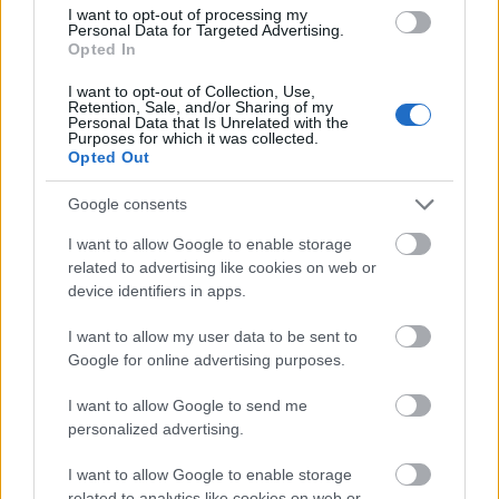
Yorkban
egy
megakoncerten
, amelyen mások mellett Alicia
I want to opt-out of processing my
Keys és Stewie Wonder is fellépett.
Personal Data for Targeted Advertising.
Opted In
I want to opt-out of Collection, Use,
Retention, Sale, and/or Sharing of my
tovább
Personal Data that Is Unrelated with the
Purposes for which it was collected.
Opted Out
Google consents
I want to allow Google to enable storage
related to advertising like cookies on web or
device identifiers in apps.
I want to allow my user data to be sent to
Google for online advertising purposes.
Ben Affleck is létminimum alatt fog élni
I want to allow Google to send me
2013. 04. 26.
|
Kultúrpart
personalized advertising.
A hollywoodi színész is csatlakozott ahhoz a nemzetközivé
váló
jótékonysági kezdeményezés
hez, amely a
I want to allow Google to enable storage
mélyszegénységben élők helyzeté
re akarja felhívni a
related to analytics like cookies on web or