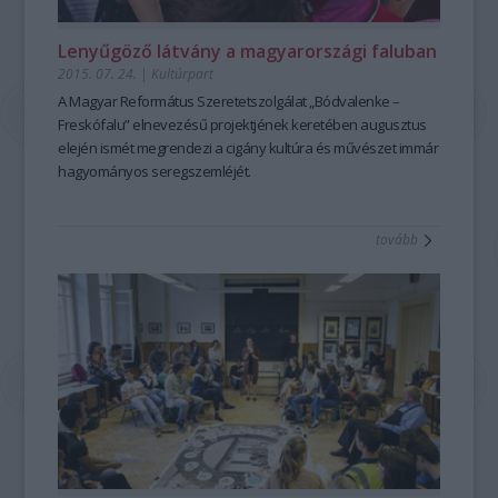
Lenyűgöző látvány a magyarországi faluban
2015. 07. 24.
|
Kultúrpart
A
Magyar Református Szeretetszolgálat
„
Bódvalenke –
Freskófalu
” elnevezésű projektjének keretében
augusztus
elején
ismét megrendezi a
cigány kultúra
és művészet immár
hagyományos seregszemléjét.
tovább