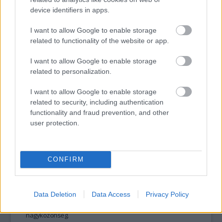
figyelmet.
device identifiers in apps.
I want to allow Google to enable storage
tovább
related to functionality of the website or app.
I want to allow Google to enable storage
related to personalization.
I want to allow Google to enable storage
related to security, including authentication
functionality and fraud prevention, and other
user protection.
CONFIRM
Vannak, akik a szemétből is várat építenek
2012. 12. 21.
|
Kultúrpart
Újrahasznosított szemétből készült hangszerek
en játszik
egy
paraguayi zenekar
, amelynek egyedülálló történetét egy
Data Deletion
Data Access
Privacy Policy
hamarosan debütáló
dokumentumfilm
ből ismerheti meg a
nagyközönség.