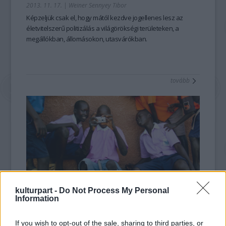
2013. 11. 17.
|
Weiner Sennyey Tibor
Képzeljük csak el, hogy mától kezdve jogellenes lesz az
életvitelszerű politizálás a világörökségi területeken, a
megállókban, állomásokon, utasvárókban.
tovább
kulturpart -
Do Not Process My Personal
Information
100 kamerával a gyerekekért
2013. 10. 24.
|
Kultúrpart
If you wish to opt-out of the sale, sharing to third parties, or