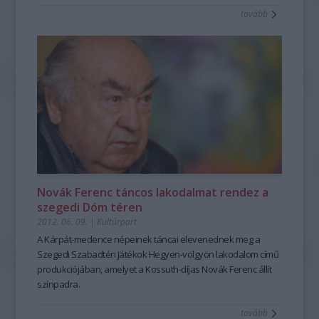
tovább
Novák Ferenc táncos lakodalmat rendez a
szegedi Dóm téren
2012. 06. 09.
|
Kultúrpart
A Kárpát-medence népeinek táncai elevenednek meg a
Szegedi Szabadtéri Játékok Hegyen-völgyön lakodalom című
produkciójában, amelyet a Kossuth-díjas Novák Ferenc állít
színpadra.
tovább