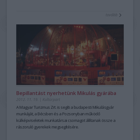
tovább
Bepillantást nyerhetünk Mikulás gyárába
2012. 11. 19.
|
Kultúrpart
A Magyar Turizmus Zrt. is segíti a budapesti Mikulásgyár
munkáját, a Bécsben és a Pozsonyban működő
külképviseletek munkatársai csomagot állítanak össze a
rászoruló gyerekek megsegítésére.