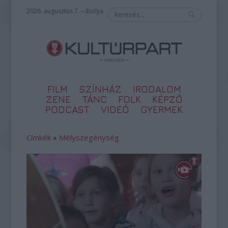
2026. augusztus 7. – Ibolya
FILM
SZÍNHÁZ
IRODALOM
ZENE
TÁNC
FOLK
KÉPZŐ
PODCAST
VIDEÓ
GYERMEK
Címkék
»
Mélyszegénység