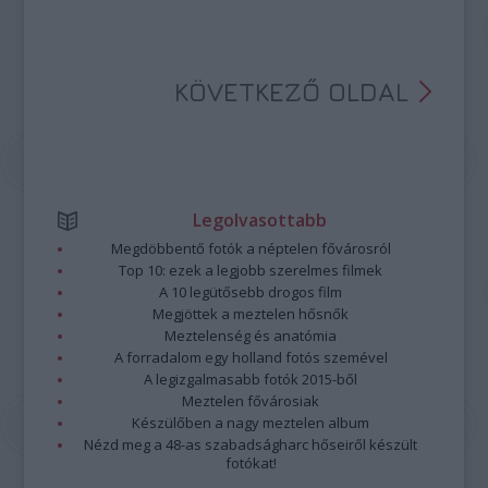
KÖVETKEZŐ OLDAL
Legolvasottabb
Megdöbbentő fotók a néptelen fővárosról
Top 10: ezek a legjobb szerelmes filmek
A 10 legütősebb drogos film
Megjöttek a meztelen hősnők
Meztelenség és anatómia
A forradalom egy holland fotós szemével
A legizgalmasabb fotók 2015-ből
Meztelen fővárosiak
Készülőben a nagy meztelen album
Nézd meg a 48-as szabadságharc hőseiről készült
fotókat!