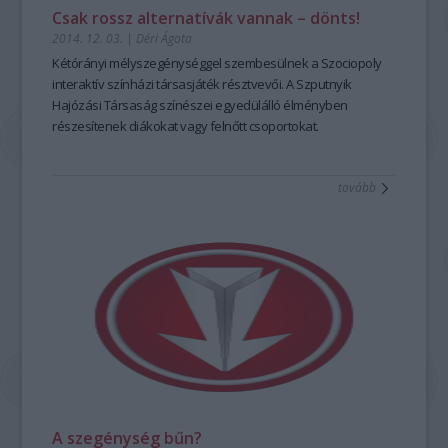
Csak rossz alternatívák vannak – dönts!
2014. 12. 03.
|
Déri Ágota
Kétórányi mélyszegénység
gel szembesülnek a
Szociopoly
interaktív színházi társasjáték
résztvevői. A
Szputnyik
Hajózási Társaság színészei egyedülálló élményben
részesítenek diákokat vagy felnőtt csoportokat.
tovább
A szegénység bűn?