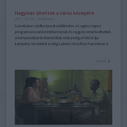
Hagymát ültettek a város közepére
2011. 03. 28.
|
Kultúrpart
Szombaton zöldbe borult a Millenáris. Az egész napos
programsorozat keretében kicsik és nagyok ismerkedhettek
a környezetbarát életmóddal, este pedig a Föld órája
kampány részeként a világ számos részéhez hasonlóan a
Millenárison is kihunytak a fények.
tovább