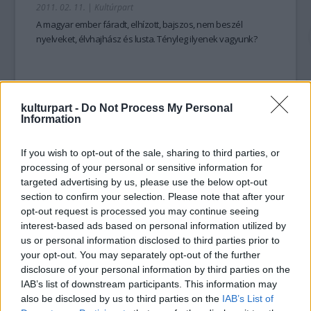
2011. 02. 11.
|
Kultúrpart
A magyar ember fáradt, elhízott, bajszos, nem beszél
nyelveket, élvhajhász és lusta. Tényleg ilyenek vagyunk?
kulturpart -
Do Not Process My Personal
tovább
Information
If you wish to opt-out of the sale, sharing to third parties, or
processing of your personal or sensitive information for
targeted advertising by us, please use the below opt-out
section to confirm your selection. Please note that after your
opt-out request is processed you may continue seeing
interest-based ads based on personal information utilized by
us or personal information disclosed to third parties prior to
your opt-out. You may separately opt-out of the further
disclosure of your personal information by third parties on the
Újra okosodhat a magyar
IAB’s list of downstream participants. This information may
also be disclosed by us to third parties on the
IAB’s List of
2011. 01. 18.
|
Kultúrpart