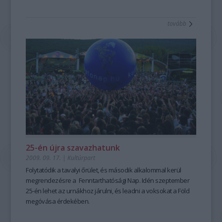
tovább
25-én újra szavazhatunk
2009. 09. 17.
|
Kultúrpart
Folytatódik a tavalyi őrület, és második alkalommal kerül
megrendezésre a Fenntarthatósági Nap. Idén szeptember
25-én lehet az urnákhoz járulni, és leadni a voksokat a Föld
megóvása érdekében.