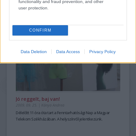
functionality and fraud prevention, and other
user protection.
tovább
CONFIRM
Data Deletion
Data Access
Privacy Policy
Jó reggelt, baj van!
2009. 09. 25.
|
Kánya Andrea
Délelőtt 11 óra óta tart a Fenntarhatósági Nap a Magyar
Telekom Székházában. A helyszínről jelentkezünk.