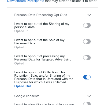
Downstream Participants
that may further disclose it to other
Január 15.-én újra indul a Mindentudás Egyeteme.
third parties.
Please note that this website/app uses one or more Google
Personal Data Processing Opt Outs
services and may gather and store information including but
not limited to your visit or usage behaviour. You may click to
I want to opt-out of the Sharing of my
personal data.
grant or deny consent to Google and its third-party tags to
tovább
Opted In
use your data for below specified purposes in below Google
consent section.
I want to opt-out of the Sale of my
Personal Data.
Opted In
I want to opt-out of processing my
Personal Data for Targeted Advertising.
Opted In
I want to opt-out of Collection, Use,
Retention, Sale, and/or Sharing of my
Personal Data that Is Unrelated with the
Purposes for which it was collected.
Opted Out
Internet, internet, te csodás!
2009. 12. 09.
|
Kultúrpart
Google consents
Míg milliók szinte már függővé váltak, addig másokhoz
I want to allow Google to enable storage