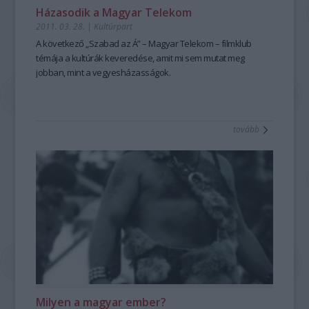
Házasodik a Magyar Telekom
2011. 03. 28.
|
Kultúrpart
A következő „Szabad az Á” – Magyar Telekom – filmklub
témája a kultúrák keveredése, amit mi sem mutat meg
jobban, mint a vegyesházasságok.
tovább
Milyen a magyar ember?