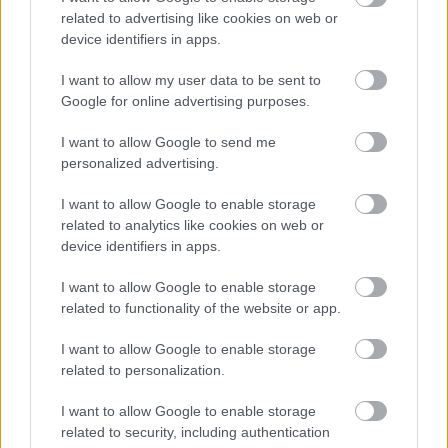
napjainkig sem jutott el az internet. Éppen ezért a
Magyar
related to advertising like cookies on web or
Telekom Digitális Híd Programjának
célja az volt, hogy olyan
device identifiers in apps.
települések lakóival is megismertesse a világháló
használatát, akiknek eddig erre nem volt lehetőségük. Ezek
I want to allow my user data to be sent to
után pedig az Egálnet Programnak köszönhetően a
Google for online advertising purposes.
tovább
különböző hátrányos helyzetű csoportokkal foglalkozó
szervezetek lehetőséget kaptak arra is, hogy saját honlapot
I want to allow Google to send me
készítsenek, megkönnyítve ezzel a hatékony működést. Az
personalized advertising.
itt létrejövő site-ok között most versenyt hirdettek. Lássuk!
I want to allow Google to enable storage
related to analytics like cookies on web or
device identifiers in apps.
I want to allow Google to enable storage
related to functionality of the website or app.
I want to allow Google to enable storage
Átgörgettük a Földlabdákat
related to personalization.
2009. 09. 26.
|
Kánya Andrea
Sikeresen végiggurították a Földlabdákat a Krisztina körútról
I want to allow Google to enable storage
a Millenárisig a Fenntartható Napra érkező látogatók.
related to security, including authentication
Utána még kicsit kirúgtak a hámból.