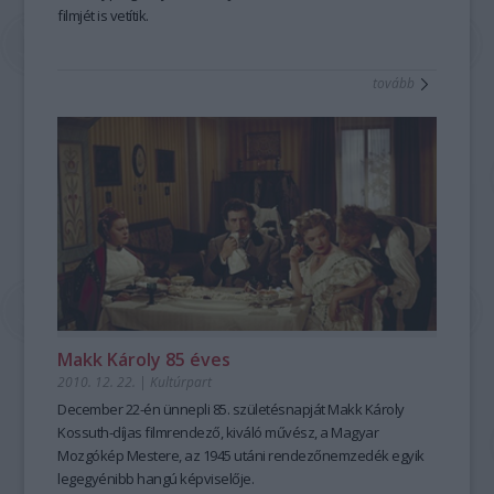
filmjét is vetítik.
tovább
Makk Károly 85 éves
2010. 12. 22.
|
Kultúrpart
December 22-én ünnepli 85. születésnapját Makk Károly
Kossuth-díjas filmrendező, kiváló művész, a Magyar
Mozgókép Mestere, az 1945 utáni rendezőnemzedék egyik
legegyénibb hangú képviselője.