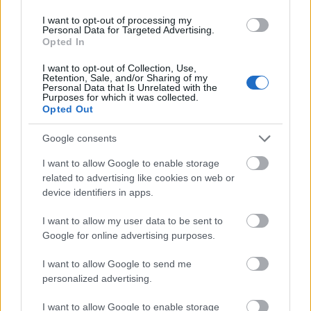
A magyarhangya 10 filmet válogatott össze a Eurogames
2012 résztvevői és a magyar filmek rajongói számára. A
I want to opt-out of processing my
Personal Data for Targeted Advertising.
válogatás közel 40 évet ölel fel a magyar filmművészetből,
Opted In
ismert rendezők kevésbé ismert alkotásait vetítjük eredeti
kópiáról angol felirattal. Filmek tiltott szerelemről, politikai
I want to opt-out of Collection, Use,
elnyomásról, nyugtalan ifjúságról, reménytelen házasságról
Retention, Sale, and/or Sharing of my
Personal Data that Is Unrelated with the
tovább
és az állandó lázadásról.
Purposes for which it was collected.
Opted Out
Google consents
I want to allow Google to enable storage
related to advertising like cookies on web or
device identifiers in apps.
I want to allow my user data to be sent to
Google for online advertising purposes.
A magyar film mestere 86 éves
I want to allow Google to send me
personalized advertising.
2011. 12. 23.
|
Kultúrpart
86 éves Makk Károly (Berettyóújfalu, 1925. december 23.), a
I want to allow Google to enable storage