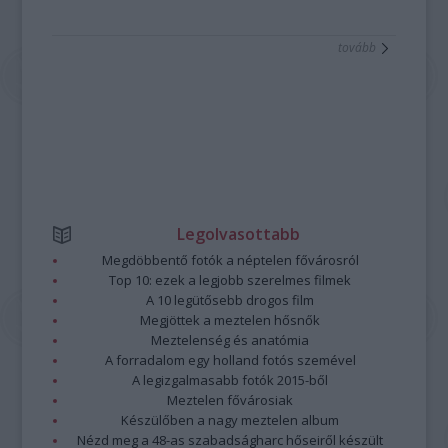
tovább
Legolvasottabb
Megdöbbentő fotók a néptelen fővárosról
Top 10: ezek a legjobb szerelmes filmek
A 10 legütősebb drogos film
Megjöttek a meztelen hősnők
Meztelenség és anatómia
A forradalom egy holland fotós szemével
A legizgalmasabb fotók 2015-ből
Meztelen fővárosiak
Készülőben a nagy meztelen album
Nézd meg a 48-as szabadságharc hőseiről készült