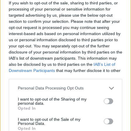
If you wish to opt-out of the sale, sharing to third parties, or
2012. 12. 23.
|
Kultúrpart
processing of your personal or sensitive information for
Gyerekkorában
megadatott neki a
mozi
szó szerinti
targeted advertising by us, please use the below opt-out
közelsége, ma sincs ez másként. Közel
50 filmet
rendezett
section to confirm your selection. Please note that after your
eddig.
opt-out request is processed you may continue seeing
interest-based ads based on personal information utilized by
us or personal information disclosed to third parties prior to
your opt-out. You may separately opt-out of the further
tovább
disclosure of your personal information by third parties on the
IAB’s list of downstream participants. This information may
also be disclosed by us to third parties on the
IAB’s List of
Downstream Participants
that may further disclose it to other
third parties.
Please note that this website/app uses one or more Google
Personal Data Processing Opt Outs
services and may gather and store information including but
not limited to your visit or usage behaviour. You may click to
I want to opt-out of the Sharing of my
personal data.
grant or deny consent to Google and its third-party tags to
Opted In
use your data for below specified purposes in below Google
consent section.
Bevezetés a magyar filmművészetbe
I want to opt-out of the Sale of my
Personal Data.
2012. 06. 15.
|
Kultúrpart
Opted In