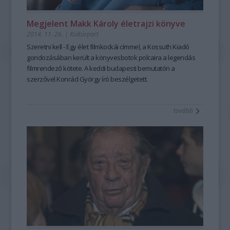
Megjelent Makk Károly életrajzi könyve
2014. 11. 26.
|
Kultúrpart
Szeretni kell - Egy élet filmkockái
címmel, a
Kossuth Kiadó
gondozásában került a könyvesbotok polcaira a
legendás
filmrendező
kötete
.
A keddi budapesti bemutatón a
szerzővel
Konrád György
író beszélgetett.
tovább