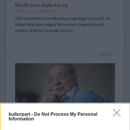
Ma 88 éves Makk Károly
2013. 12. 23.
|
Kultúrpart
1925. december 23-án
látta meg a napvilágot a
Kossuth- és
Balázs Béla-díjas
magyar
filmrendező
, forgatókönyvíró,
színész, érdemes és kiváló művész.
tovább
kulturpart -
Do Not Process My Personal
Information
Ma 87 éves Makk Károly