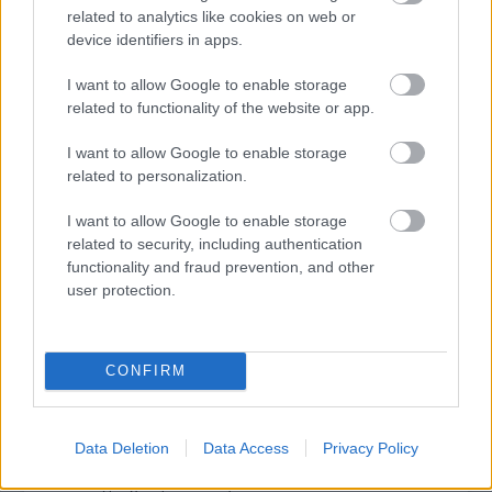
modern magyar film egyik legjelentősebb rendezője. Több
related to analytics like cookies on web or
mint fél évszázados pályafutása alatt eddig 22
device identifiers in apps.
nagyjátékfilmet s 12 televíziós filmet készített, melyek között
van remekmű, korszakos film, tisztes iparos munka, sima
I want to allow Google to enable storage
bukás és kínos tévedés, van betiltott film, bérmunka,
related to functionality of the website or app.
tovább
társrendezés, koprodukció.
I want to allow Google to enable storage
related to personalization.
I want to allow Google to enable storage
related to security, including authentication
functionality and fraud prevention, and other
user protection.
CONFIRM
Makk Károly a moszkvai zsűriben
2011. 06. 23.
|
Kultúrpart
Makk Károly zsűritagként vesz részt a csütörtökön kezdődő
Data Deletion
Data Access
Privacy Policy
33. Moszkvai Nemzetközi Filmfesztiválon, amelynek
versenyprogramjában Elek Judit Visszatérés - Retrace című