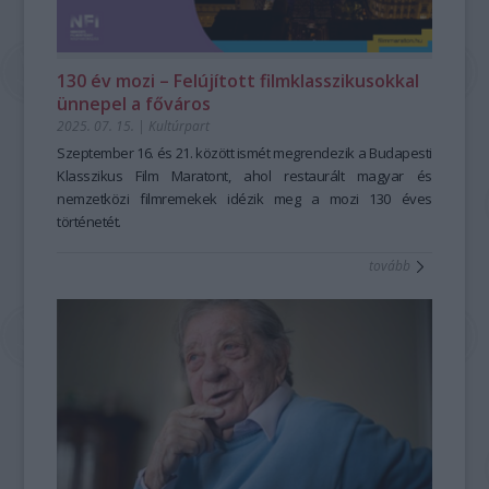
130 év mozi – Felújított filmklasszikusokkal
ünnepel a főváros
2025. 07. 15.
|
Kultúrpart
Szeptember 16. és 21. között ismét megrendezik a Budapesti
Klasszikus Film Maratont, ahol restaurált magyar és
nemzetközi filmremekek idézik meg a mozi 130 éves
történetét.
tovább