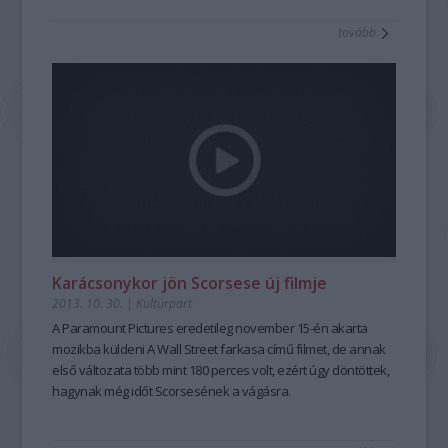
tovább
Karácsonykor jön Scorsese új filmje
2013. 10. 30.
|
Kultúrpart
A Paramount Pictures
eredetileg november 15-én
akarta
mozikba küldeni
A Wall Street farkasa
című filmet, de annak
első változata több mint 180 perces volt, ezért úgy döntöttek,
hagynak még időt Scorsesének a vágásra.