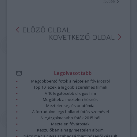
tovább
ELŐZŐ OLDAL
KÖVETKEZŐ OLDAL
Legolvasottabb
Megdöbbentő fotók a néptelen fővárosról
Top 10: ezek a legjobb szerelmes filmek
A 10 legütősebb drogos film
Megjöttek a meztelen hősnők
Meztelenség és anatómia
A forradalom egy holland fotós szemével
A legizgalmasabb fotók 2015-ből
Meztelen fővárosiak
Készülőben a nagy meztelen album
Nézd meg a 48-as szabadságharc hőseiről készült