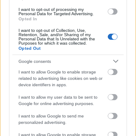
betiltották Martin Scorsese
A Wall Street farkasa
című
Oscar-
I want to opt-out of processing my
díjra
jelölt filmjét.
Personal Data for Targeted Advertising.
Opted In
I want to opt-out of Collection, Use,
Retention, Sale, and/or Sharing of my
tovább
Personal Data that Is Unrelated with the
Purposes for which it was collected.
Opted Out
Google consents
I want to allow Google to enable storage
related to advertising like cookies on web or
device identifiers in apps.
I want to allow my user data to be sent to
Google for online advertising purposes.
Cenzúrázták A Wall Street farkasát
I want to allow Google to send me
2014. 01. 15.
|
Kultúrpart
personalized advertising.
Kivágott 45 percet
Martin
Scorsese
A Wall Street farkasa
című
csaknem háromórás produkciójából az alkotás
dubaji
I want to allow Google to enable storage