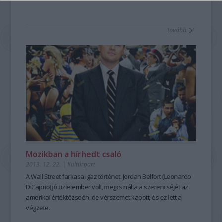
tovább
Mozikban a hírhedt csaló
2013. 12. 22.
|
Kultúrpart
A
Wall Street farkasa
igaz történet. Jordan Belfort (Leonardo
DiCaprio) jó
üzletember
volt, megcsinálta a szerencséjét az
amerikai értéktőzsdén
, de vérszemet kapott, és ez lett a
végzete.