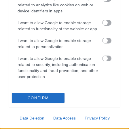
forgalmazója.
related to analytics like cookies on web or
device identifiers in apps.
I want to allow Google to enable storage
tovább
related to functionality of the website or app.
I want to allow Google to enable storage
related to personalization.
I want to allow Google to enable storage
related to security, including authentication
functionality and fraud prevention, and other
user protection.
Ők kaphatják a neves kitüntetést
CONFIRM
2014. 01. 08.
|
Kultúrpart
A
rendezők amerikai céhének díjára
idén
Scorsese
mellett
olyan hírességeket jelöltek mint
Steve McQueen, David O.
Data Deletion
Data Access
Privacy Policy
Russell,
vagy
Alfonso Cuarón.