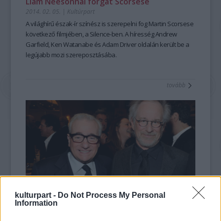
Liam Neesonnal forgat Scorsese
2014. 02. 05.
|
Kultúrpart
A világhírű
észak-ír színész
is szerepelni fog
Martin Scorsese
következő filmjében, a
Silence
-ben. A híresség Andrew
Garfield, Ken Watanabe és Adam Driver oldalán került be a
legújabb mozi szereposztásába.
tovább
kulturpart -
Do Not Process My Personal
Information
Spielberg és Scorsese a Puskinban
2014. 01. 18.
|
Kultúrpart