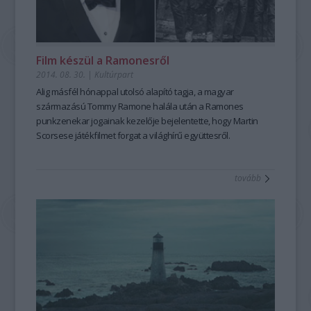
Film készül a Ramonesről
2014. 08. 30.
|
Kultúrpart
Alig másfél hónappal utolsó alapító tagja, a magyar
származású Tommy Ramone halála után a
Ramones
punkzenekar
jogainak kezelője bejelentette, hogy
Martin
Scorsese játékfilmet forgat
a világhírű együttesről.
tovább