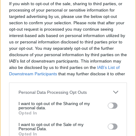
If you wish to opt-out of the sale, sharing to third parties, or
Újra láthatjuk a két rendező legendás filmjeit. Steven
processing of your personal or sensitive information for
Spielberg és Martin Scorsese filmjeiből mutat be
válogatás
t
targeted advertising by us, please use the below opt-out
az év első felében a
budapesti Puskin mozi
.
section to confirm your selection. Please note that after your
opt-out request is processed you may continue seeing
interest-based ads based on personal information utilized by
us or personal information disclosed to third parties prior to
tovább
your opt-out. You may separately opt-out of the further
disclosure of your personal information by third parties on the
IAB’s list of downstream participants. This information may
also be disclosed by us to third parties on the
IAB’s List of
Downstream Participants
that may further disclose it to other
third parties.
Please note that this website/app uses one or more Google
Personal Data Processing Opt Outs
services and may gather and store information including but
not limited to your visit or usage behaviour. You may click to
I want to opt-out of the Sharing of my
personal data.
grant or deny consent to Google and its third-party tags to
Opted In
use your data for below specified purposes in below Google
Betiltották Scorsese filmjét Kenyában
consent section.
I want to opt-out of the Sale of my
2014. 01. 17.
|
Kultúrpart
Personal Data.
Kenyában úgy gondolják,
mindennek van határa
, ezért
Opted In