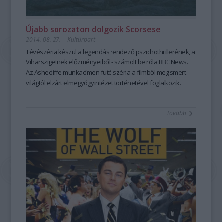
Újabb sorozaton dolgozik Scorsese
2014. 08. 27.
|
Kultúrpart
Tévészéria készül
a legendás rendező
pszichothrillerének, a
Viharszigetnek
előzményeiből - számolt be róla BBC News.
Az
Ashecliffe
munkacímen futó széria a filmből megismert
világtól elzárt
elmegyógyintézet történetével
foglalkozik.
tovább