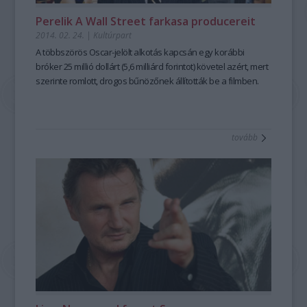
Perelik A Wall Street farkasa producereit
2014. 02. 24.
|
Kultúrpart
A többszörös Oscar-jelölt
alkotás kapcsán egy korábbi
bróker
25 millió dollárt (5,6 milliárd forintot)
követel azért, mert
szerinte romlott,
drogos bűnözőnek állították be
a filmben.
tovább