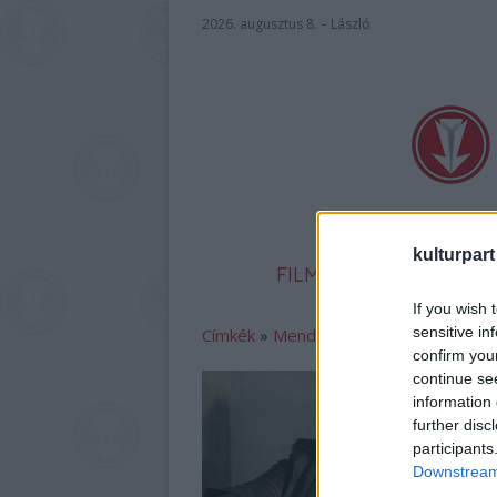
2026. augusztus 8. – László
kulturpart
FILM
SZÍNHÁZ
IR
If you wish 
sensitive in
Címkék
»
Mendelssohn_Kamarazaneka
confirm you
continue se
information 
further disc
participants
Downstream 