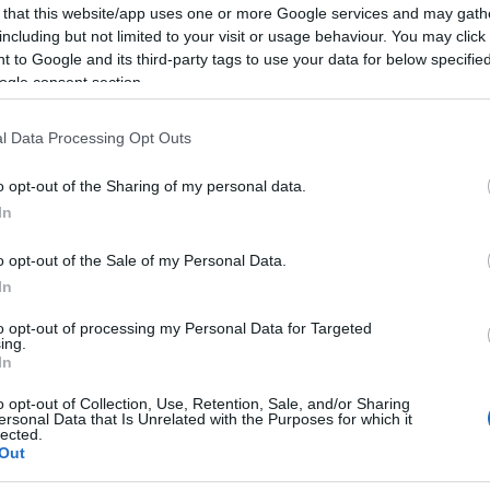
is.
 that this website/app uses one or more Google services and may gath
Mezt
including but not limited to your visit or usage behaviour. You may click 
A fo
tovább
 to Google and its third-party tags to use your data for below specifi
A leg
ogle consent section.
Mezt
Kész
Nézd
l Data Processing Opt Outs
készü
Hírle
o opt-out of the Sharing of my personal data.
In
o opt-out of the Sale of my Personal Data.
In
to opt-out of processing my Personal Data for Targeted
ing.
In
o opt-out of Collection, Use, Retention, Sale, and/or Sharing
ersonal Data that Is Unrelated with the Purposes for which it
lected.
Out