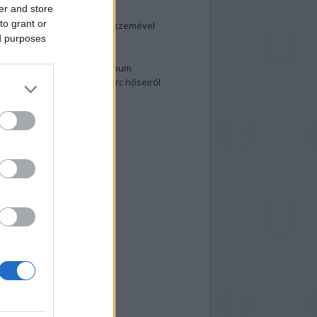
er and store
elenség és anatómia
to grant or
rradalom egy holland fotós szemével
ed purposes
izgalmasabb fotók 2015-ből
elen fővárosiak
ülőben a nagy meztelen album
 meg a 48-as szabadságharc hőseiről
lt fotókat!
vél feliratkozás