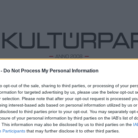
 -
Do Not Process My Personal Information
ODALOM
ZENE
TÁNC
FOLK
KÉPZŐ
PODCA
to opt-out of the sale, sharing to third parties, or processing of your per
formation for targeted advertising by us, please use the below opt-out s
r
r selection. Please note that after your opt-out request is processed y
eing interest-based ads based on personal information utilized by us or
Pár nap és világsztárokkal telik meg
L
disclosed to third parties prior to your opt-out. You may separately opt-
Veszprém
losure of your personal information by third parties on the IAB’s list of
Megd
2024. 07. 15.
|
Kultúrpart
Top 1
. This information may also be disclosed by us to third parties on the
IA
Veszprémbe érkezik a Grammy-díjas jazz világsztár,
A 10 
Participants
that may further disclose it to other third parties.
Gregory Porter, és a '70-es évek kultikus zenekara, a Toto
Megj