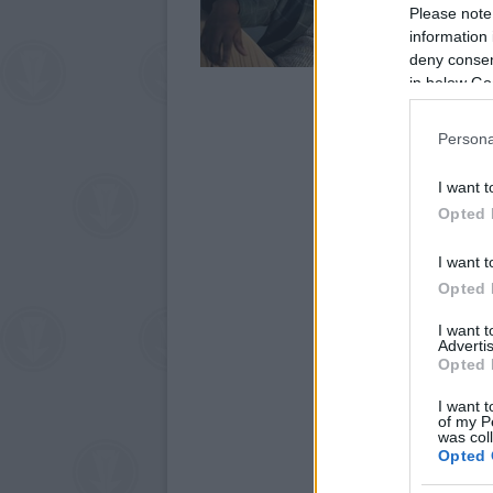
Please note
information 
deny consent
in below Go
Persona
I want t
Opted 
I want t
Opted 
I want 
Advertis
Opted 
I want t
of my P
was col
Opted 