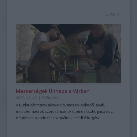
tovább
Mesterségek Ünnepe a Várban
2014. 06. 26.
|
Kultúrpart
A
Budai Vár
macskakövein óvatosan lépkedő lábak,
mesteremberek
szerszámainak ütemes csattogása és a
néptáncosok
rakott szoknyáinak szédítő forgása.