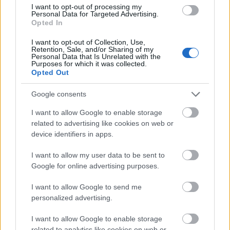
hazai mesterek és kézművesek. 2015-ben négy napon át,
I want to opt-out of processing my
augusztus 20 – 23. között
a pásztorok élete kerül előtérbe a
Personal Data for Targeted Advertising.
Mesterségek Ünnepé
n.
Opted In
I want to opt-out of Collection, Use,
Retention, Sale, and/or Sharing of my
tovább
Personal Data that Is Unrelated with the
Purposes for which it was collected.
Opted Out
Google consents
I want to allow Google to enable storage
related to advertising like cookies on web or
device identifiers in apps.
I want to allow my user data to be sent to
Google for online advertising purposes.
Török művészek a Budai Várban
I want to allow Google to send me
2014. 08. 15.
|
Kultúrpart
personalized advertising.
Törökország
a díszvendége a szombaton kezdődő
Mesterségek Ünnepé
nek, amelyen a Yunus Emre Enstitüsü
I want to allow Google to enable storage
Budapesti Török Kulturális Központ
különleges könyvkészítő
related to analytics like cookies on web or