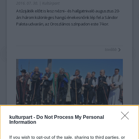
2016. 07. 30.
|
Kultúrpart
A tűzijáték előtt is lesz nézni– és hallgatnivaló augusztus 20-
án: három különleges hangú énekesnőnk lép fel a Sándor
Palota udvarán, az Oroszlános színpadon este 7-kor.
tovább
kulturpart -
Do Not Process My Personal
Information
Pásztorok lepik el a Budai Várat
2015. 08. 11.
|
Kultúrpart
If you wish to opt-out of the sale, sharing to third parties, or