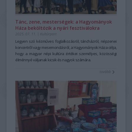
Tánc, zene, mesterségek: a Hagyományok
Háza beköltözik a nyári fesztiválokra
2025. 07. 11.
|
Kultúrpart
Legyen szó kézműves foglalkozásról, táncházról, népzenei
koncertről vagy mesemondásról, a Hagyományok Háza célja,
hogy a magyar népi kultúra értékei személyes, közösségi
élménnyé váljanak kicsik és nagyok számára.
tovább