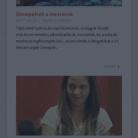
Ünnepeltek a mesterek
2017. 08. 21.
|
Szentkuty Nikolett
Több mint nyolcszáz népi kézműves, a magyar díszítő
művészet remekei, táncelőadások, koncertek, és a Kárpát-
medence legfinomabb ízei – ezzel várták a látogatókat a 31.
Mesterségek Ünnepén.
tovább