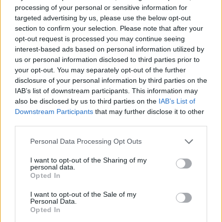
Augusztus 20-23.
között a
Budai Vár
ban a pásztorélet kerül
processing of your personal or sensitive information for
előtérbe. A
Mesterségek Ünnepe
idei díszvendége
targeted advertising by us, please use the below opt-out
Spanyolország lesz, a zenéről többek között
Lajkó Félix
, a
section to confirm your selection. Please note that after your
Muzsikás
Együttes, az
Etnofon
és
Szirtes Edina
gondoskodik.
opt-out request is processed you may continue seeing
interest-based ads based on personal information utilized by
us or personal information disclosed to third parties prior to
tovább
your opt-out. You may separately opt-out of the further
disclosure of your personal information by third parties on the
IAB’s list of downstream participants. This information may
also be disclosed by us to third parties on the
IAB’s List of
Downstream Participants
that may further disclose it to other
third parties.
Please note that this website/app uses one or more Google
Personal Data Processing Opt Outs
services and may gather and store information including but
not limited to your visit or usage behaviour. You may click to
I want to opt-out of the Sharing of my
personal data.
grant or deny consent to Google and its third-party tags to
Opted In
use your data for below specified purposes in below Google
Misztikus világ költözik a Budai Várba
consent section.
I want to opt-out of the Sale of my
2015. 07. 08.
|
Kultúrpart
Personal Data.
Opted In
Idén huszonkilencedik alkalommal lepik el a
Budai Vár
at a