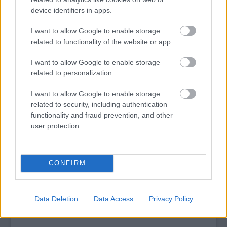
műhellyel várja az érdeklődőket.
device identifiers in apps.
I want to allow Google to enable storage
tovább
related to functionality of the website or app.
I want to allow Google to enable storage
related to personalization.
I want to allow Google to enable storage
related to security, including authentication
functionality and fraud prevention, and other
user protection.
CONFIRM
Újra itt a Mesterségek Ünnepe!
2014. 08. 08.
|
Kultúrpart
Kézművesség, zene, tánc
– minden, ami
hagyomány
! A nyár
kedvenc családi fesztiválját immár 28. alkalommal rendezik
Data Deletion
Data Access
Privacy Policy
meg a
Budai Vár
területén.