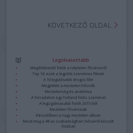
KÖVETKEZŐ OLDAL
Legolvasottabb
Megdöbbentő fotók a néptelen fővárosról
Top 10: ezek a legjobb szerelmes filmek
A 10 legütősebb drogos film
Megjöttek a meztelen hősnők
Meztelenség és anatómia
A forradalom egy holland fotós szemével
A legizgalmasabb fotók 2015-ből
Meztelen fővárosiak
Készülőben a nagy meztelen album
Nézd meg a 48-as szabadságharc hőseiről készült
fotókat!