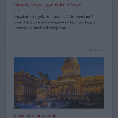
Lányok, lányok, gyönyörű leányok
2016. 08. 18.
|
Frank Zsófi
Vágyak, titkok, rejtélyek: augusztus 20-án kiderül, mitől is
olyan titokzatos a lányok világa. Annyi bizonyos, hogy a
személyiségüknek több rétege van.
tovább
Dicséret a lányoknak