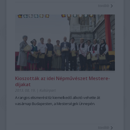
tovább
Kioszották az idei Népművészet Mestere-
díjakat
2013. 08. 19.
|
Kultúrpart
A rangos elismerést
tíz kiemelkedő alkotó
vehette át
vasárnap
Budapesten
, a
Mesterségek Ünnepén.
tovább