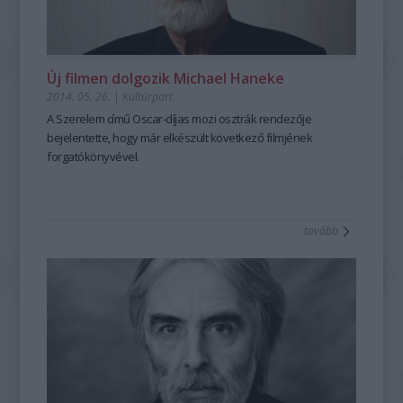
Új filmen dolgozik Michael Haneke
2014. 05. 26.
|
Kultúrpart
A
Szerelem
című
Oscar-díjas mozi osztrák rendezője
bejelentette, hogy
már elkészült
következő filmjének
forgatókönyvével.
tovább