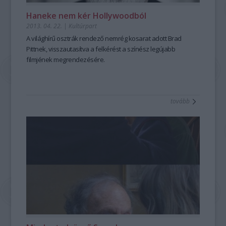
Haneke nem kér Hollywoodból
2013. 04. 22.
|
Kultúrpart
A világhírű
osztrák rendező
nemrég kosarat adott
Brad
Pittnek,
visszautasítva a felkérést a színész legújabb
filmjének megrendezésére.
tovább