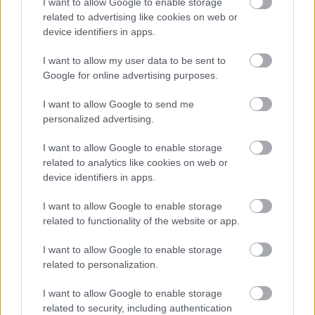
I want to allow Google to enable storage
miniszterhez
a bécsi Burgtheater igazgatója neves osztrák
related to advertising like cookies on web or
művészekkel közösen
- tudatta a színház pénteken, az MTI-
device identifiers in apps.
hez is eljuttatott közleményében.
I want to allow my user data to be sent to
Google for online advertising purposes.
tovább
I want to allow Google to send me
personalized advertising.
I want to allow Google to enable storage
related to analytics like cookies on web or
device identifiers in apps.
I want to allow Google to enable storage
related to functionality of the website or app.
I want to allow Google to enable storage
Szerelem mindenek fölött
related to personalization.
2013. 01. 07.
|
Kultúrpart
A
Szerelem
című, francia–osztrák–német együttműködésben
I want to allow Google to enable storage
készült alkotást találta a múlt év legjobb filmjének az
related to security, including authentication