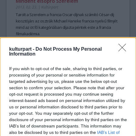
Mindent elsöprő Szerelem
2013. 02. 23.
|
Kultúrpart
Tarolt a
Szerelem
a
francia
Oscar-díjnak számító
César-díj
kiosztóján: az osztrák
Michael Haneke
francia nyelvű filmjét
mind az
öt fő kategóriában díjazta
péntek este a francia
filmakadémia.
kulturpart -
Do Not Process My Personal
tovább
Information
If you wish to opt-out of the sale, sharing to third parties, or
processing of your personal or sensitive information for
targeted advertising by us, please use the below opt-out
section to confirm your selection. Please note that after your
opt-out request is processed you may continue seeing
interest-based ads based on personal information utilized by
us or personal information disclosed to third parties prior to
your opt-out. You may separately opt-out of the further
disclosure of your personal information by third parties on the
IAB’s list of downstream participants. This information may
Mindent Michael Hanekéről
also be disclosed by us to third parties on the
IAB’s List of
2013. 02. 05.
|
Kultúrpart