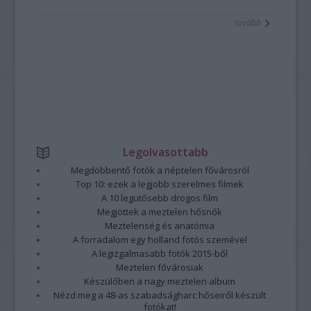
tovább
Legolvasottabb
Megdöbbentő fotók a néptelen fővárosról
Top 10: ezek a legjobb szerelmes filmek
A 10 legütősebb drogos film
Megjöttek a meztelen hősnők
Meztelenség és anatómia
A forradalom egy holland fotós szemével
A legizgalmasabb fotók 2015-ből
Meztelen fővárosiak
Készülőben a nagy meztelen album
Nézd meg a 48-as szabadságharc hőseiről készült
fotókat!