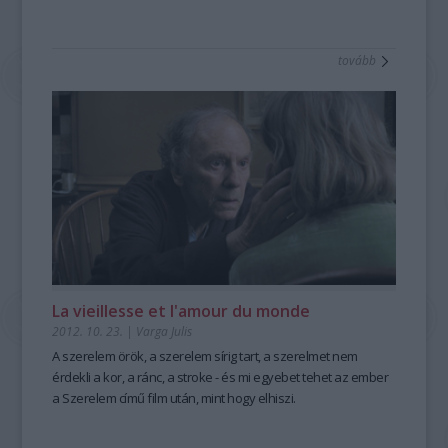
tovább
La vieillesse et l'amour du monde
2012. 10. 23.
|
Varga Julis
A szerelem örök, a szerelem sírig tart, a szerelmet nem
érdekli a kor, a ránc, a stroke - és mi egyebet tehet az ember
a Szerelem című film után, mint hogy elhiszi.