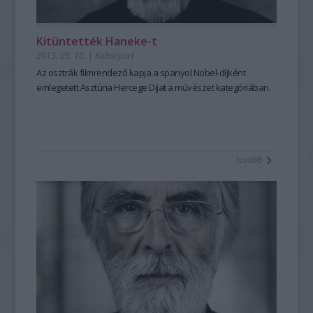
Kitüntették Haneke-t
2013. 05. 10.
|
Kultúrpart
Az osztrák filmrendező
kapja a spanyol Nobel-díjként
emlegetett
Asztúria Hercege Díjat
a művészet kategóriában.
tovább