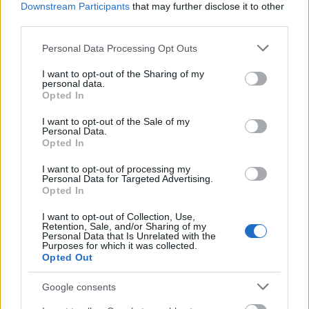
Downstream Participants
that may further disclose it to other
Új könyvek és dokumentumfilmek
egész sora között
third parties.
válogathatnak ezekben a hetekben a
Michael Haneke
osztrák rendező életműve iránt érdeklődők a német
Please note that this website/app uses one or more Google
Personal Data Processing Opt Outs
nyelvterületen.
services and may gather and store information including but
not limited to your visit or usage behaviour. You may click to
I want to opt-out of the Sharing of my
personal data.
grant or deny consent to Google and its third-party tags to
Opted In
tovább
use your data for below specified purposes in below Google
consent section.
I want to opt-out of the Sale of my
Personal Data.
Opted In
I want to opt-out of processing my
Personal Data for Targeted Advertising.
Opted In
I want to opt-out of Collection, Use,
Retention, Sale, and/or Sharing of my
Personal Data that Is Unrelated with the
Purposes for which it was collected.
Opted Out
Elege lett a sógoroknak
2013. 02. 02.
|
Kultúrpart
Google consents
Nyílt levélben fordult
Balog Zoltán
emberi erőforrás